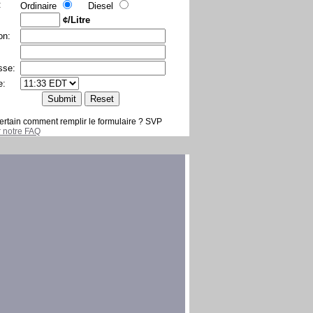
:
Ordinaire
Diesel
¢/Litre
on:
sse:
e:
ertain comment remplir le formulaire ? SVP
er notre FAQ