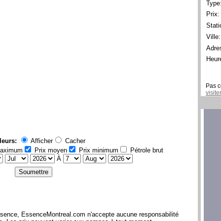
Type
Prix:
Stati
Ville:
Adre
Heur
Pas c
visit
leurs:
Afficher
Cacher
maximum
Prix moyen
Prix minimum
Pétrole brut
À
l'essence, EssenceMontreal.com n'accepte aucune responsabilité