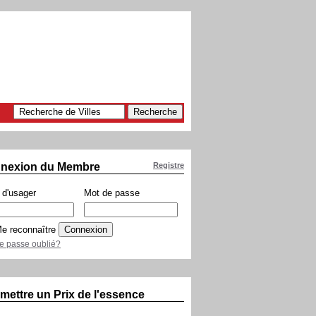
nexion du Membre
Registre
d'usager
Mot de passe
e reconnaître
e passe oublié?
mettre un Prix de l'essence