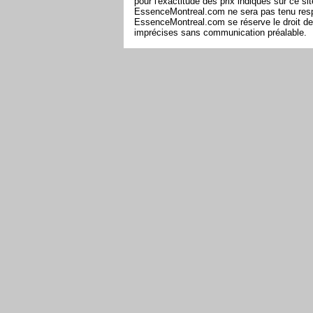
pour l'exactitude des prix indiqués sur ce s
EssenceMontreal.com ne sera pas tenu respon
EssenceMontreal.com se réserve le droit de 
imprécises sans communication préalable.