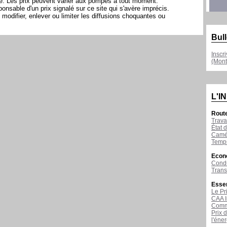
ite. Les prix peuvent varier aux pompes à tout moment.
sable d'un prix signalé sur ce site qui s'avère imprécis.
modifier, enlever ou limiter les diffusions choquantes ou
Bull
Inscr
(Mont
L'I
Rout
Trava
État d
Camér
Temps
Econ
Condu
Tran
Esse
Le Pr
CAA I
Comme
Prix 
l'éne