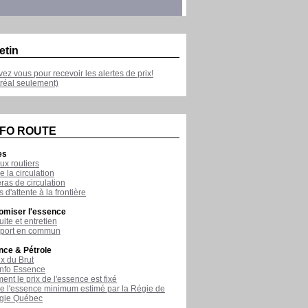
etin
ivez vous pour recevoir les alertes de prix!
réal seulement)
NFO ROUTE
es
ux routiers
e la circulation
as de circulation
 d'attente à la frontière
omiser l'essence
ite et entretien
sport en commun
nce & Pétrole
ix du Brut
nfo Essence
nt le prix de l'essence est fixé
de l'essence minimum estimé par la Régie de
rgie Québec