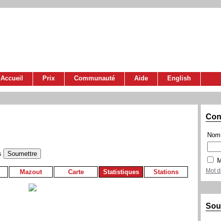
Accueil
Prix
Communauté
Aide
English
Con
Nom 
s
M
Mot d
Mazout
Carte
Statistiques
Stations
Sou