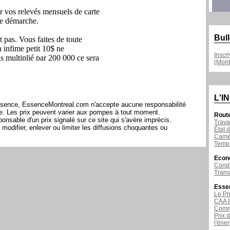
Bull
Inscr
(Mont
L'I
l'essence, EssenceMontreal.com n'accepte aucune responsabilité
ite. Les prix peuvent varier aux pompes à tout moment.
Rout
sable d'un prix signalé sur ce site qui s'avère imprécis.
Trava
modifier, enlever ou limiter les diffusions choquantes ou
État d
Camér
Temps
Econ
Condu
Tran
Esse
Le Pr
CAA I
Comme
Prix 
l'éne