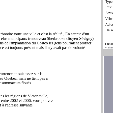
Type
Prix:
Stati
Ville:
Adre
Heur
Pas c
visit