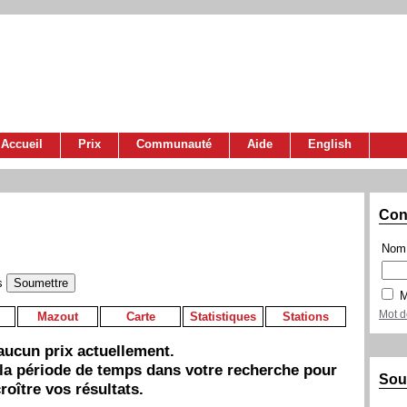
Accueil
Prix
Communauté
Aide
English
Con
Nom 
s
M
Mot d
Mazout
Carte
Statistiques
Stations
a aucun prix actuellement.
 la période de temps dans votre recherche pour
Sou
roître vos résultats.