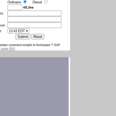
:
Ordinaire
Diesel
¢/Litre
on:
sse:
e:
ertain comment remplir le formulaire ? SVP
er notre FAQ