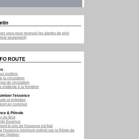
etin
ivez vous pour recevoir les alertes de prix!
réal seulement)
NFO ROUTE
es
ux routiers
e la circulation
as de circulation
 d'attente à la frontière
omiser l'essence
ite et entretien
sport en commun
nce & Pétrole
ix du Brut
nfo Essence
nt le prix de l'essence est fixé
de l'essence minimum estimé par la Régie de
rgie Québec