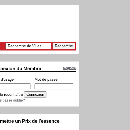
nexion du Membre
Registre
d'usager
Mot de passe
e reconnaître
e passe oublié?
mettre un Prix de l'essence