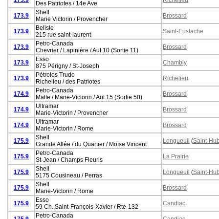
Des Patriotes / 14e Ave
Shell
173.9
Brossard
Marie Victorin / Provencher
Belisle
173.9
Saint-Eustache
215 rue saint-laurent
Petro-Canada
173.9
Brossard
Chevrier / Lapinière / Aut 10 (Sortie 11)
Esso
173.9
Chambly
875 Périgny / St-Joseph
Pétroles Trudo
173.9
Richelieu
Richelieu / des Patriotes
Petro-Canada
174.9
Brossard
Matte / Marie-Victorin / Aut 15 (Sortie 50)
Ultramar
174.9
Brossard
Marie-Victorin / Provencher
Ultramar
174.9
Brossard
Marie-Victorin / Rome
Shell
175.9
Longueuil
(
Saint-Hub
Grande Allée / du Quartier / Moïse Vincent
Petro-Canada
175.9
La Prairie
St-Jean / Champs Fleuris
Shell
175.9
Longueuil
(
Saint-Hub
5175 Cousineau / Perras
Shell
175.9
Brossard
Marie-Victorin / Rome
Esso
175.9
Candiac
59 Ch. Saint-François-Xavier / Rte-132
Petro-Canada
175.9
Candiac