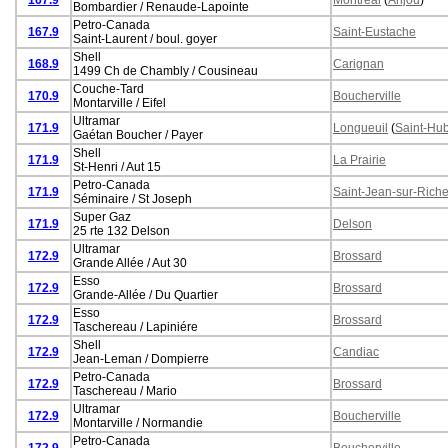
Bombardier / Renaude-Lapointe
Petro-Canada
167.9
Saint-Eustache
Saint-Laurent / boul. goyer
Shell
168.9
Carignan
1499 Ch de Chambly / Cousineau
Couche-Tard
170.9
Boucherville
Montarville / Eifel
Ultramar
171.9
Longueuil
(
Saint-Hub
Gaétan Boucher / Payer
Shell
171.9
La Prairie
St-Henri / Aut 15
Petro-Canada
171.9
Saint-Jean-sur-Riche
Séminaire / St Joseph
Super Gaz
171.9
Delson
25 rte 132 Delson
Ultramar
172.9
Brossard
Grande Allée / Aut 30
Esso
172.9
Brossard
Grande-Allée / Du Quartier
Esso
172.9
Brossard
Taschereau / Lapiniére
Shell
172.9
Candiac
Jean-Leman / Dompierre
Petro-Canada
172.9
Brossard
Taschereau / Mario
Ultramar
172.9
Boucherville
Montarville / Normandie
Petro-Canada
172.9
Boucherville