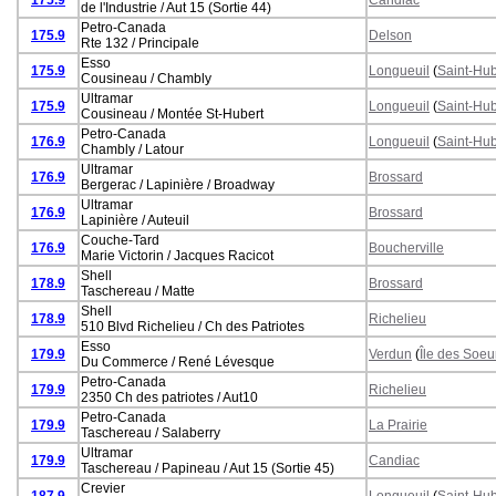
de l'Industrie / Aut 15 (Sortie 44)
Petro-Canada
175.9
Delson
Rte 132 / Principale
Esso
175.9
Longueuil
(
Saint-Hub
Cousineau / Chambly
Ultramar
175.9
Longueuil
(
Saint-Hub
Cousineau / Montée St-Hubert
Petro-Canada
176.9
Longueuil
(
Saint-Hub
Chambly / Latour
Ultramar
176.9
Brossard
Bergerac / Lapinière / Broadway
Ultramar
176.9
Brossard
Lapinière / Auteuil
Couche-Tard
176.9
Boucherville
Marie Victorin / Jacques Racicot
Shell
178.9
Brossard
Taschereau / Matte
Shell
178.9
Richelieu
510 Blvd Richelieu / Ch des Patriotes
Esso
179.9
Verdun
(
Île des Soeu
Du Commerce / René Lévesque
Petro-Canada
179.9
Richelieu
2350 Ch des patriotes / Aut10
Petro-Canada
179.9
La Prairie
Taschereau / Salaberry
Ultramar
179.9
Candiac
Taschereau / Papineau / Aut 15 (Sortie 45)
Crevier
187.9
Longueuil
(
Saint-Hub