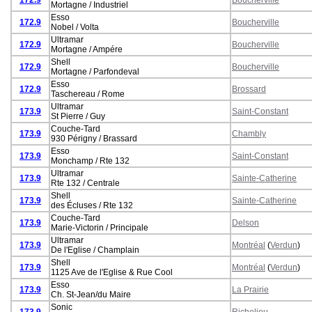
Mortagne / Industriel
Esso
172.9
Boucherville
Nobel / Volta
Ultramar
172.9
Boucherville
Mortagne / Ampére
Shell
172.9
Boucherville
Mortagne / Parfondeval
Esso
172.9
Brossard
Taschereau / Rome
Ultramar
173.9
Saint-Constant
St Pierre / Guy
Couche-Tard
173.9
Chambly
930 Périgny / Brassard
Esso
173.9
Saint-Constant
Monchamp / Rte 132
Ultramar
173.9
Sainte-Catherine
Rte 132 / Centrale
Shell
173.9
Sainte-Catherine
des Écluses / Rte 132
Couche-Tard
173.9
Delson
Marie-Victorin / Principale
Ultramar
173.9
Montréal
(
Verdun
)
De l'Eglise / Champlain
Shell
173.9
Montréal
(
Verdun
)
1125 Ave de l'Eglise & Rue Cool
Esso
173.9
La Prairie
Ch. St-Jean/du Maire
Sonic
173.9
Richelieu