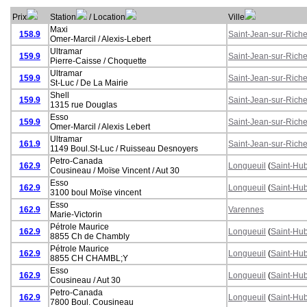
Prix
Station
/ Location
Ville
Maxi
158.9
Saint-Jean-sur-Riche
Omer-Marcil / Alexis-Lebert
Ultramar
159.9
Saint-Jean-sur-Riche
Pierre-Caisse / Choquette
Ultramar
159.9
Saint-Jean-sur-Riche
St-Luc / De La Mairie
Shell
159.9
Saint-Jean-sur-Riche
1315 rue Douglas
Esso
159.9
Saint-Jean-sur-Riche
Omer-Marcil / Alexis Lebert
Ultramar
161.9
Saint-Jean-sur-Riche
1149 Boul.St-Luc / Ruisseau Desnoyers
Petro-Canada
162.9
Longueuil
(
Saint-Hub
Cousineau / Moïse Vincent / Aut 30
Esso
162.9
Longueuil
(
Saint-Hub
3100 boul Moïse vincent
Esso
162.9
Varennes
Marie-Victorin
Pétrole Maurice
162.9
Longueuil
(
Saint-Hub
8855 Ch de Chambly
Pétrole Maurice
162.9
Longueuil
(
Saint-Hub
8855 CH CHAMBL;Y
Esso
162.9
Longueuil
(
Saint-Hub
Cousineau / Aut 30
Petro-Canada
162.9
Longueuil
(
Saint-Hub
7800 Boul. Cousineau