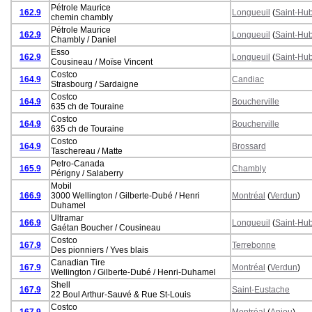
Pétrole Maurice
162.9
Longueuil
(
Saint-Hub
chemin chambly
Pétrole Maurice
162.9
Longueuil
(
Saint-Hub
Chambly / Daniel
Esso
162.9
Longueuil
(
Saint-Hub
Cousineau / Moïse Vincent
Costco
164.9
Candiac
Strasbourg / Sardaigne
Costco
164.9
Boucherville
635 ch de Touraine
Costco
164.9
Boucherville
635 ch de Touraine
Costco
164.9
Brossard
Taschereau / Matte
Petro-Canada
165.9
Chambly
Périgny / Salaberry
Mobil
166.9
3000 Wellington / Gilberte-Dubé / Henri
Montréal
(
Verdun
)
Duhamel
Ultramar
166.9
Longueuil
(
Saint-Hub
Gaétan Boucher / Cousineau
Costco
167.9
Terrebonne
Des pionniers / Yves blais
Canadian Tire
167.9
Montréal
(
Verdun
)
Wellington / Gilberte-Dubé / Henri-Duhamel
Shell
167.9
Saint-Eustache
22 Boul Arthur-Sauvé & Rue St-Louis
Costco
167.9
Montréal
(
Anjou
)