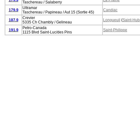
Taschereau / Salaberry
Ultramar
179.9
Candiac
Taschereau / Papineau / Aut 15 (Sortie 45)
Crevier
187.9
Longueuil
(
Saint-Hub
5335 Ch Chambly / Gelineau
Petro-Canada
191.9
Saint-Philippe
1115 Blvd Saint-Luc/des Pins