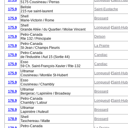
5175 Cousineau / Perras
Belisle
175.9
Saint-Eustache
215 rue saint-laurent
Shell
175.9
Brossard
Marie-Victorin / Rome
Shell
175.9
Longueuil
(
Saint-Hub
Grande Allée / du Quartier / Moïse Vincent
Petro-Canada
175.9
Delson
Rte 132 / Principale
Petro-Canada
175.9
La Prairie
St-Jean / Champs Fleuris
Petro-Canada
175.9
Candiac
de l'Industrie / Aut 15 (Sortie 44)
Esso
175.9
Candiac
59 Ch. Saint-François-Xavier / Rte-132
Ultramar
175.9
Longueuil
(
Saint-Hub
Cousineau / Montée St-Hubert
Esso
175.9
Longueuil
(
Saint-Hub
Cousineau / Chambly
Ultramar
176.9
Brossard
Bergerac / Lapinière / Broadway
Petro-Canada
176.9
Longueuil
(
Saint-Hub
Chambly / Latour
Ultramar
176.9
Brossard
Lapinière / Auteuil
Shell
178.9
Brossard
Taschereau / Matte
Petro-Canada
179.9
La Prairie