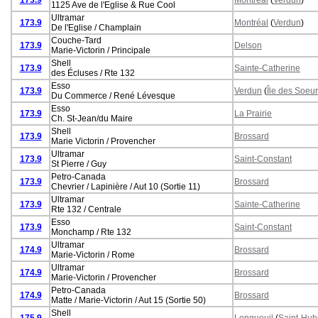
1125 Ave de l'Eglise & Rue Cool
Ultramar
173.9
Montréal
(
Verdun
)
De l'Eglise / Champlain
Couche-Tard
173.9
Delson
Marie-Victorin / Principale
Shell
173.9
Sainte-Catherine
des Écluses / Rte 132
Esso
173.9
Verdun
(
Île des Soeu
Du Commerce / René Lévesque
Esso
173.9
La Prairie
Ch. St-Jean/du Maire
Shell
173.9
Brossard
Marie Victorin / Provencher
Ultramar
173.9
Saint-Constant
St Pierre / Guy
Petro-Canada
173.9
Brossard
Chevrier / Lapinière / Aut 10 (Sortie 11)
Ultramar
173.9
Sainte-Catherine
Rte 132 / Centrale
Esso
173.9
Saint-Constant
Monchamp / Rte 132
Ultramar
174.9
Brossard
Marie-Victorin / Rome
Ultramar
174.9
Brossard
Marie-Victorin / Provencher
Petro-Canada
174.9
Brossard
Matte / Marie-Victorin / Aut 15 (Sortie 50)
Shell
175.9
Longueuil
(
Saint-Hub