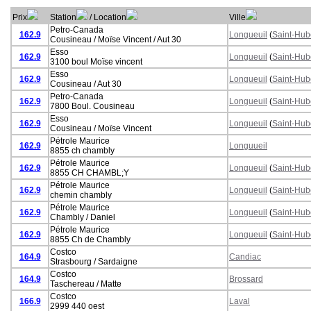
Prix
Station
/ Location
Ville
Petro-Canada
162.9
Longueuil
(
Saint-Hub
Cousineau / Moïse Vincent / Aut 30
Esso
162.9
Longueuil
(
Saint-Hub
3100 boul Moïse vincent
Esso
162.9
Longueuil
(
Saint-Hub
Cousineau / Aut 30
Petro-Canada
162.9
Longueuil
(
Saint-Hub
7800 Boul. Cousineau
Esso
162.9
Longueuil
(
Saint-Hub
Cousineau / Moïse Vincent
Pétrole Maurice
162.9
Longuueil
8855 ch chambly
Pétrole Maurice
162.9
Longueuil
(
Saint-Hub
8855 CH CHAMBL;Y
Pétrole Maurice
162.9
Longueuil
(
Saint-Hub
chemin chambly
Pétrole Maurice
162.9
Longueuil
(
Saint-Hub
Chambly / Daniel
Pétrole Maurice
162.9
Longueuil
(
Saint-Hub
8855 Ch de Chambly
Costco
164.9
Candiac
Strasbourg / Sardaigne
Costco
164.9
Brossard
Taschereau / Matte
Costco
166.9
Laval
2999 440 oest