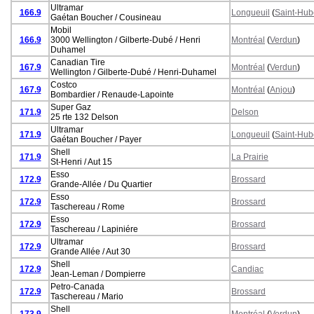
Ultramar
166.9
Longueuil
(
Saint-Hub
Gaétan Boucher / Cousineau
Mobil
166.9
3000 Wellington / Gilberte-Dubé / Henri
Montréal
(
Verdun
)
Duhamel
Canadian Tire
167.9
Montréal
(
Verdun
)
Wellington / Gilberte-Dubé / Henri-Duhamel
Costco
167.9
Montréal
(
Anjou
)
Bombardier / Renaude-Lapointe
Super Gaz
171.9
Delson
25 rte 132 Delson
Ultramar
171.9
Longueuil
(
Saint-Hub
Gaétan Boucher / Payer
Shell
171.9
La Prairie
St-Henri / Aut 15
Esso
172.9
Brossard
Grande-Allée / Du Quartier
Esso
172.9
Brossard
Taschereau / Rome
Esso
172.9
Brossard
Taschereau / Lapiniére
Ultramar
172.9
Brossard
Grande Allée / Aut 30
Shell
172.9
Candiac
Jean-Leman / Dompierre
Petro-Canada
172.9
Brossard
Taschereau / Mario
Shell
173.9
Montréal
(
Verdun
)