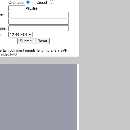
:
Ordinaire
Diesel
¢/Litre
on:
sse:
e:
ertain comment remplir le formulaire ? SVP
er notre FAQ