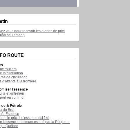
etin
ivez vous pour recevoir les alertes de prix!
réal seulement)
NFO ROUTE
es
ux routiers
e la circulation
as de circulation
 d'attente à la frontière
omiser l'essence
ite et entretien
sport en commun
nce & Pétrole
ix du Brut
nfo Essence
nt le prix de l'essence est fixé
de l'essence minimum estimé par la Régie de
rgie Québec