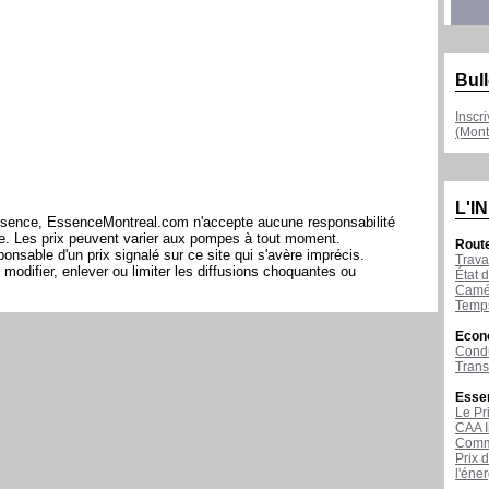
Bull
Inscr
(Mont
L'I
l'essence, EssenceMontreal.com n'accepte aucune responsabilité
ite. Les prix peuvent varier aux pompes à tout moment.
Rout
sable d'un prix signalé sur ce site qui s'avère imprécis.
Trava
modifier, enlever ou limiter les diffusions choquantes ou
État d
Camér
Temps
Econ
Condu
Tran
Esse
Le Pr
CAA I
Comme
Prix 
l'éne