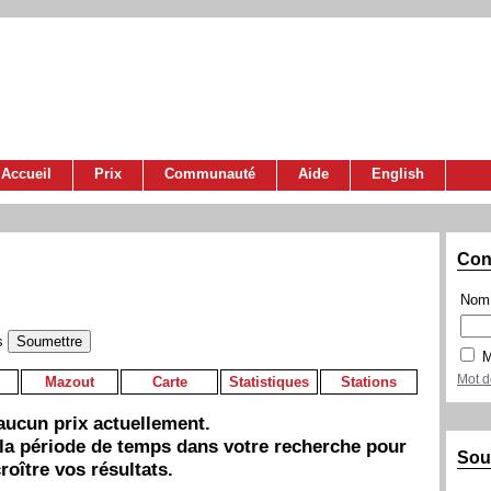
Accueil
Prix
Communauté
Aide
English
Con
Nom 
s
M
Mot d
Mazout
Carte
Statistiques
Stations
a aucun prix actuellement.
 la période de temps dans votre recherche pour
Sou
roître vos résultats.