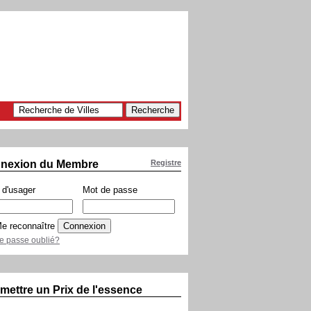
nexion du Membre
Registre
d'usager
Mot de passe
e reconnaître
e passe oublié?
mettre un Prix de l'essence