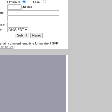
:
Ordinaire
Diesel
¢/Litre
on:
sse:
e:
ertain comment remplir le formulaire ? SVP
er notre FAQ