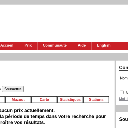
Accueil
Prix
Communauté
Aide
English
Con
Nom 
s
M
Mot d
Mazout
Carte
Statistiques
Stations
a aucun prix actuellement.
 la période de temps dans votre recherche pour
Sou
roître vos résultats.