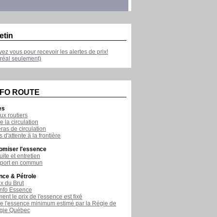
etin
ivez vous pour recevoir les alertes de prix!
réal seulement)
NFO ROUTE
es
ux routiers
e la circulation
as de circulation
 d'attente à la frontière
omiser l'essence
ite et entretien
sport en commun
nce & Pétrole
ix du Brut
nfo Essence
nt le prix de l'essence est fixé
de l'essence minimum estimé par la Régie de
rgie Québec