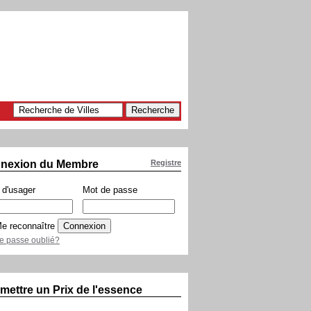
nexion du Membre
Registre
d'usager
Mot de passe
e reconnaître
e passe oublié?
mettre un Prix de l'essence