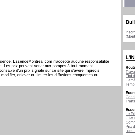
Bull
Inscr
(Mont
L'I
l'essence, EssenceMontreal.com n'accepte aucune responsabilité
ite. Les prix peuvent varier aux pompes à tout moment.
Rout
sable d'un prix signalé sur ce site qui s'avère imprécis.
Trava
modifier, enlever ou limiter les diffusions choquantes ou
État d
Camér
Temps
Econ
Condu
Tran
Esse
Le Pr
CAA I
Comme
Prix 
l'éne