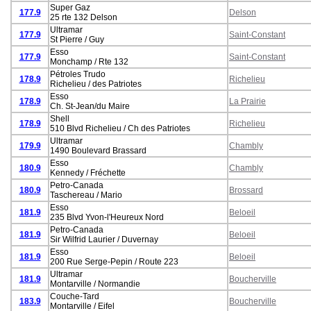
Super Gaz
177.9
Delson
25 rte 132 Delson
Ultramar
177.9
Saint-Constant
St Pierre / Guy
Esso
177.9
Saint-Constant
Monchamp / Rte 132
Pétroles Trudo
178.9
Richelieu
Richelieu / des Patriotes
Esso
178.9
La Prairie
Ch. St-Jean/du Maire
Shell
178.9
Richelieu
510 Blvd Richelieu / Ch des Patriotes
Ultramar
179.9
Chambly
1490 Boulevard Brassard
Esso
180.9
Chambly
Kennedy / Fréchette
Petro-Canada
180.9
Brossard
Taschereau / Mario
Esso
181.9
Beloeil
235 Blvd Yvon-l'Heureux Nord
Petro-Canada
181.9
Beloeil
Sir Wilfrid Laurier / Duvernay
Esso
181.9
Beloeil
200 Rue Serge-Pepin / Route 223
Ultramar
181.9
Boucherville
Montarville / Normandie
Couche-Tard
183.9
Boucherville
Montarville / Eifel