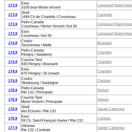
Esso
173.9
Longueuil
(
Saint-Hub
3100 boul Moïse vincent
Shell
173.9
Carignan
1499 Ch de Chambly / Cousineau
Petro-Canada
173.9
Longueuil
(
Saint-Hub
Cousineau / Moïse Vincent / Aut 30
Esso
173.9
Longueuil
(
Saint-Hub
Cousineau / Aut 30
Costco
174.9
Brossard
Taschereau / Matte
Petro-Canada
174.9
Chambly
Périgny / Salaberry
Couche-Tard
174.9
Chambly
930 Périgny / Brassard
Esso
174.9
Chambly
875 Périgny / St-Joseph
Costco
174.9
Candiac
Strasbourg / Sardaigne
Petro-Canada
176.9
Delson
Rte 132 / Principale
Couche-Tard
176.9
Delson
Marie-Victorin / Principale
Shell
176.9
Sainte-Catherine
des Écluses / Rte 132
Esso
176.9
Candiac
59 Ch. Saint-François-Xavier / Rte-132
Ultramar
177.9
Sainte-Catherine
Rte 132 / Centrale