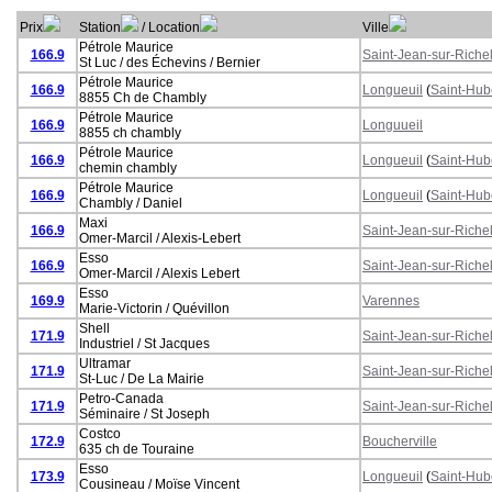
Prix
Station
/ Location
Ville
Pétrole Maurice
166.9
Saint-Jean-sur-Riche
St Luc / des Échevins / Bernier
Pétrole Maurice
166.9
Longueuil
(
Saint-Hub
8855 Ch de Chambly
Pétrole Maurice
166.9
Longuueil
8855 ch chambly
Pétrole Maurice
166.9
Longueuil
(
Saint-Hub
chemin chambly
Pétrole Maurice
166.9
Longueuil
(
Saint-Hub
Chambly / Daniel
Maxi
166.9
Saint-Jean-sur-Riche
Omer-Marcil / Alexis-Lebert
Esso
166.9
Saint-Jean-sur-Riche
Omer-Marcil / Alexis Lebert
Esso
169.9
Varennes
Marie-Victorin / Quévillon
Shell
171.9
Saint-Jean-sur-Riche
Industriel / St Jacques
Ultramar
171.9
Saint-Jean-sur-Riche
St-Luc / De La Mairie
Petro-Canada
171.9
Saint-Jean-sur-Riche
Séminaire / St Joseph
Costco
172.9
Boucherville
635 ch de Touraine
Esso
173.9
Longueuil
(
Saint-Hub
Cousineau / Moïse Vincent