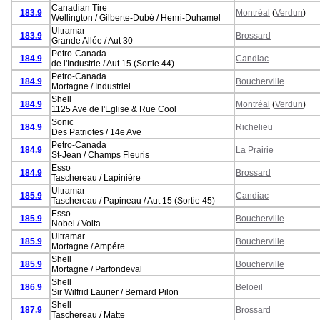
Canadian Tire
183.9
Montréal
(
Verdun
)
Wellington / Gilberte-Dubé / Henri-Duhamel
Ultramar
183.9
Brossard
Grande Allée / Aut 30
Petro-Canada
184.9
Candiac
de l'Industrie / Aut 15 (Sortie 44)
Petro-Canada
184.9
Boucherville
Mortagne / Industriel
Shell
184.9
Montréal
(
Verdun
)
1125 Ave de l'Eglise & Rue Cool
Sonic
184.9
Richelieu
Des Patriotes / 14e Ave
Petro-Canada
184.9
La Prairie
St-Jean / Champs Fleuris
Esso
184.9
Brossard
Taschereau / Lapiniére
Ultramar
185.9
Candiac
Taschereau / Papineau / Aut 15 (Sortie 45)
Esso
185.9
Boucherville
Nobel / Volta
Ultramar
185.9
Boucherville
Mortagne / Ampére
Shell
185.9
Boucherville
Mortagne / Parfondeval
Shell
186.9
Beloeil
Sir Wilfrid Laurier / Bernard Pilon
Shell
187.9
Brossard
Taschereau / Matte