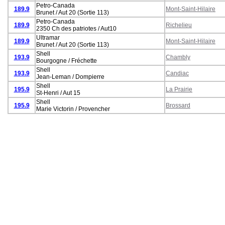
Petro-Canada
189.9
Mont-Saint-Hilaire
Brunet / Aut 20 (Sortie 113)
Petro-Canada
189.9
Richelieu
2350 Ch des patriotes / Aut10
Ultramar
189.9
Mont-Saint-Hilaire
Brunet / Aut 20 (Sortie 113)
Shell
193.9
Chambly
Bourgogne / Fréchette
Shell
193.9
Candiac
Jean-Leman / Dompierre
Shell
195.9
La Prairie
St-Henri / Aut 15
Shell
195.9
Brossard
Marie Victorin / Provencher