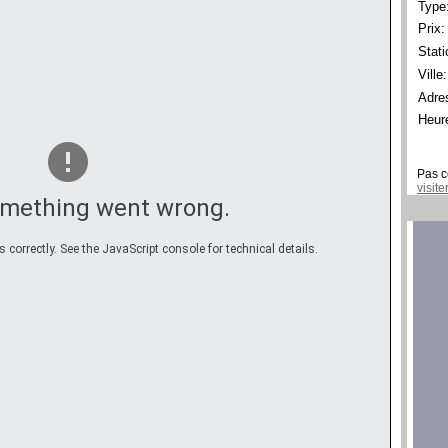
Type
Prix:
Stati
Ville:
Adre
Heur
Pas c
visit
omething went wrong.
correctly. See the JavaScript console for technical details.