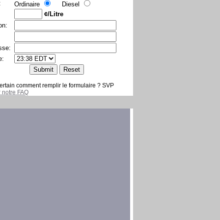
:
Ordinaire
Diesel
¢/Litre
on:
sse:
e:
ertain comment remplir le formulaire ? SVP
er notre FAQ