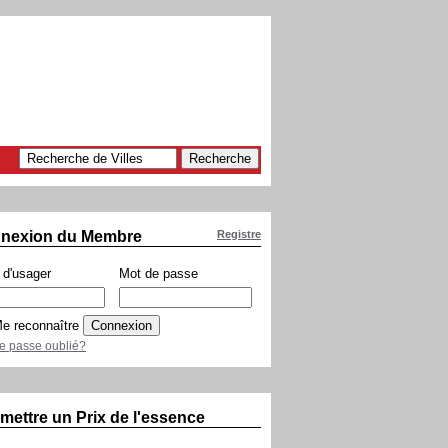
nexion du Membre
Registre
d'usager
Mot de passe
e reconnaître
e passe oublié?
mettre un Prix de l'essence