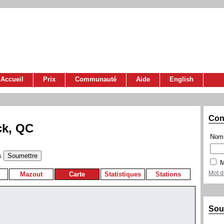
Accueil
Prix
Communauté
Aide
English
Con
ck, QC
Nom 
s
M
Mot d
Mazout
Carte
Statistiques
Stations
Sou