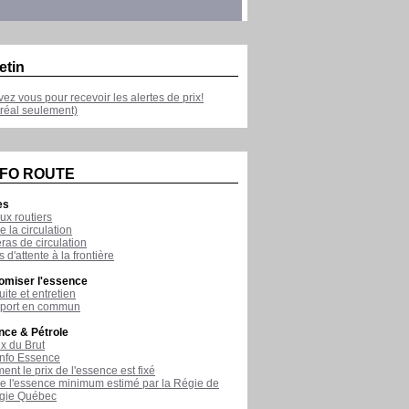
etin
ivez vous pour recevoir les alertes de prix!
réal seulement)
NFO ROUTE
es
ux routiers
e la circulation
as de circulation
 d'attente à la frontière
omiser l'essence
ite et entretien
sport en commun
nce & Pétrole
ix du Brut
nfo Essence
nt le prix de l'essence est fixé
de l'essence minimum estimé par la Régie de
rgie Québec