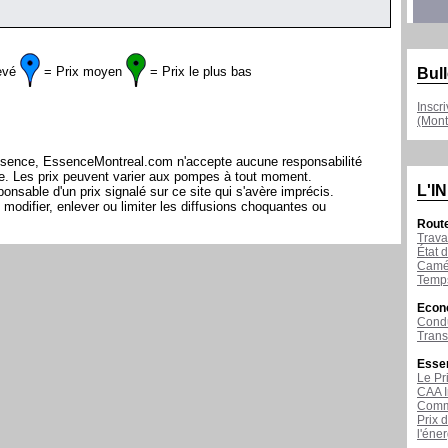
evé
= Prix moyen
= Prix le plus bas
Bull
Inscr
(Mont
l'essence, EssenceMontreal.com n'accepte aucune responsabilité
ite. Les prix peuvent varier aux pompes à tout moment.
L'I
sable d'un prix signalé sur ce site qui s'avère imprécis.
modifier, enlever ou limiter les diffusions choquantes ou
Rout
Trava
État d
Camér
Temps
Econ
Condu
Tran
Esse
Le Pr
CAA I
Comme
Prix 
l'éne