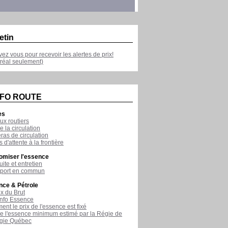
etin
ivez vous pour recevoir les alertes de prix!
réal seulement)
NFO ROUTE
es
ux routiers
e la circulation
as de circulation
 d'attente à la frontière
omiser l'essence
ite et entretien
sport en commun
nce & Pétrole
ix du Brut
nfo Essence
nt le prix de l'essence est fixé
de l'essence minimum estimé par la Régie de
rgie Québec