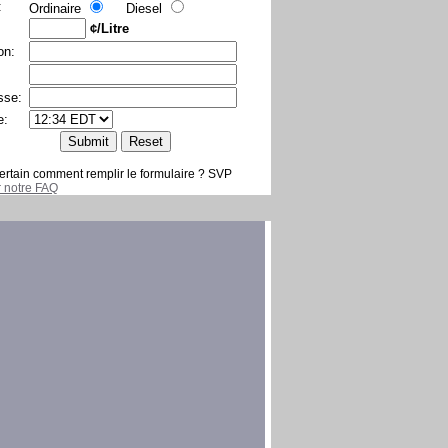
:
Ordinaire
Diesel
¢/Litre
on:
sse:
e:
ertain comment remplir le formulaire ? SVP
er notre FAQ