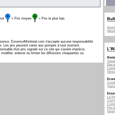
evé
= Prix moyen
= Prix le plus bas
Bull
Inscr
(Mont
l'essence, EssenceMontreal.com n'accepte aucune responsabilité
ite. Les prix peuvent varier aux pompes à tout moment.
L'I
sable d'un prix signalé sur ce site qui s'avère imprécis.
modifier, enlever ou limiter les diffusions choquantes ou
Rout
Trava
État d
Camér
Temps
Econ
Condu
Tran
Esse
Le Pr
CAA I
Comme
Prix 
l'éne