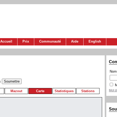
Accueil
Prix
Communauté
Aide
English
Con
Nom 
s
M
Mot d
Mazout
Carte
Statistiques
Stations
Sou