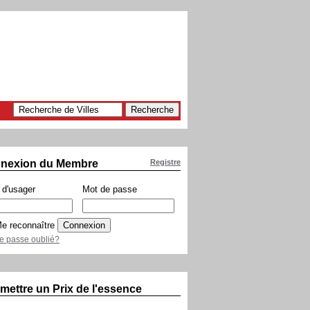
nexion du Membre
Registre
d'usager
Mot de passe
e reconnaître
e passe oublié?
mettre un Prix de l'essence