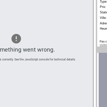
Type
Prix:
Stati
Ville:
Adre
Heur
Pas c
visit
omething went wrong.
correctly. See the JavaScript console for technical details.