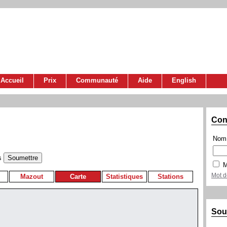
Accueil
Prix
Communauté
Aide
English
Con
Nom 
s
M
Mot d
Mazout
Carte
Statistiques
Stations
Sou