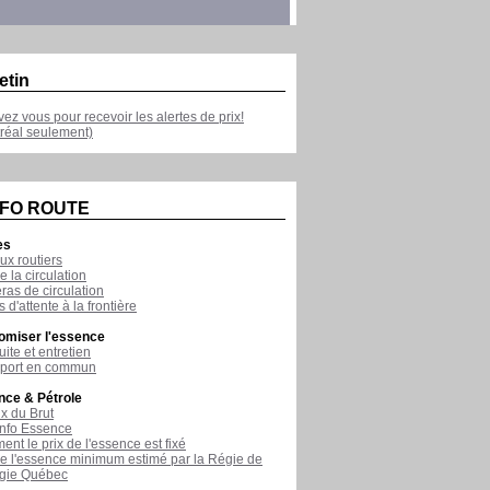
etin
ivez vous pour recevoir les alertes de prix!
réal seulement)
NFO ROUTE
es
ux routiers
e la circulation
as de circulation
 d'attente à la frontière
omiser l'essence
ite et entretien
sport en commun
nce & Pétrole
ix du Brut
nfo Essence
nt le prix de l'essence est fixé
de l'essence minimum estimé par la Régie de
rgie Québec