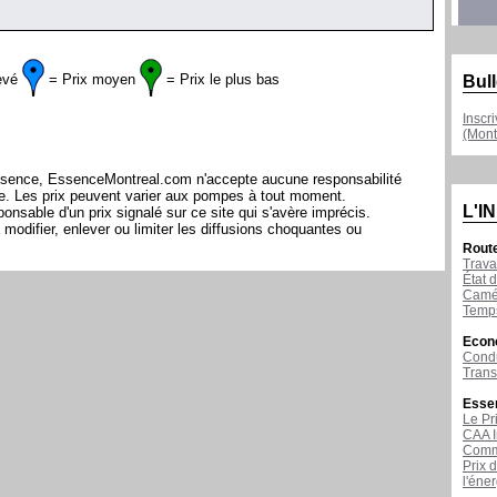
evé
= Prix moyen
= Prix le plus bas
Bull
Inscr
(Mont
l'essence, EssenceMontreal.com n'accepte aucune responsabilité
ite. Les prix peuvent varier aux pompes à tout moment.
L'I
sable d'un prix signalé sur ce site qui s'avère imprécis.
modifier, enlever ou limiter les diffusions choquantes ou
Rout
Trava
État d
Camér
Temps
Econ
Condu
Tran
Esse
Le Pr
CAA I
Comme
Prix 
l'éne