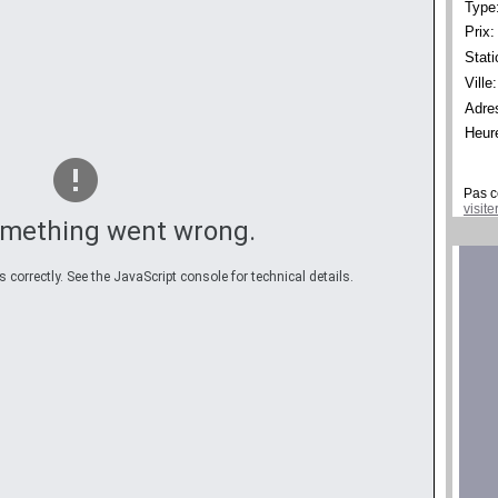
Type
Prix:
Stati
Ville:
Adre
Heur
Pas c
visit
omething went wrong.
correctly. See the JavaScript console for technical details.