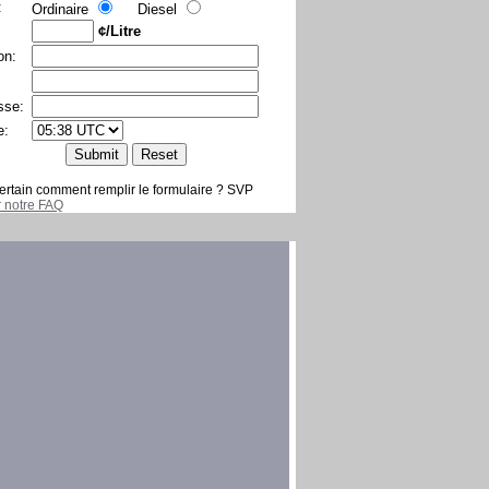
:
Ordinaire
Diesel
¢/Litre
on:
sse:
e:
ertain comment remplir le formulaire ? SVP
er notre FAQ