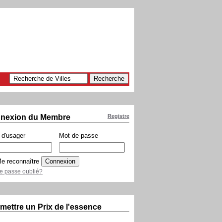
nexion du Membre
Registre
d'usager
Mot de passe
e reconnaître
e passe oublié?
mettre un Prix de l'essence