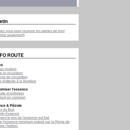
etin
ivez vous pour recevoir les alertes de prix!
réal seulement)
NFO ROUTE
es
ux routiers
e la circulation
as de circulation
 d'attente à la frontière
omiser l'essence
ite et entretien
sport en commun
nce & Pétrole
ix du Brut
nfo Essence
nt le prix de l'essence est fixé
de l'essence minimum estimé par la Régie de
rgie Québec