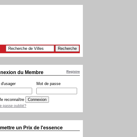
nexion du Membre
Registre
d'usager
Mot de passe
e reconnaître
e passe oublié?
mettre un Prix de l'essence