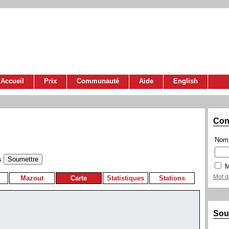
Accueil
Prix
Communauté
Aide
English
Con
Nom 
s
M
Mot d
Mazout
Carte
Statistiques
Stations
Sou