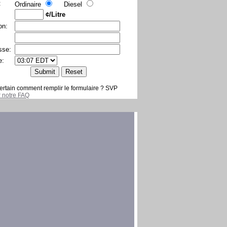
:
Ordinaire
Diesel
¢/Litre
on:
sse:
e:
ertain comment remplir le formulaire ? SVP
er notre FAQ