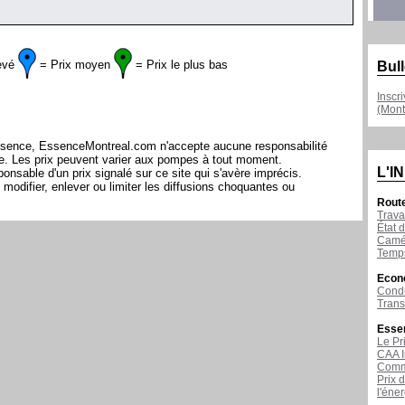
evé
= Prix moyen
= Prix le plus bas
Bull
Inscr
(Mont
l'essence, EssenceMontreal.com n'accepte aucune responsabilité
ite. Les prix peuvent varier aux pompes à tout moment.
L'I
sable d'un prix signalé sur ce site qui s'avère imprécis.
modifier, enlever ou limiter les diffusions choquantes ou
Rout
Trava
État d
Camér
Temps
Econ
Condu
Tran
Esse
Le Pr
CAA I
Comme
Prix 
l'éne