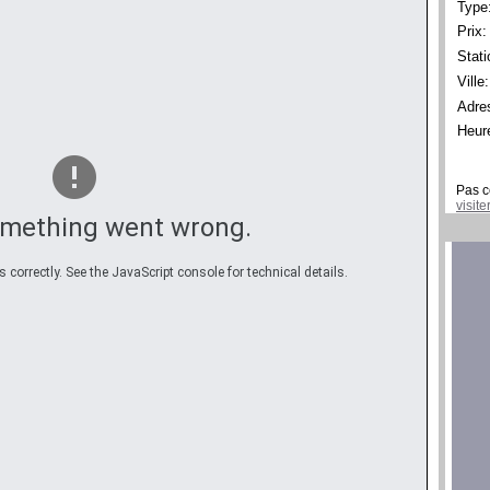
Type
Prix:
Stati
Ville:
Adre
Heur
Pas c
visit
omething went wrong.
correctly. See the JavaScript console for technical details.