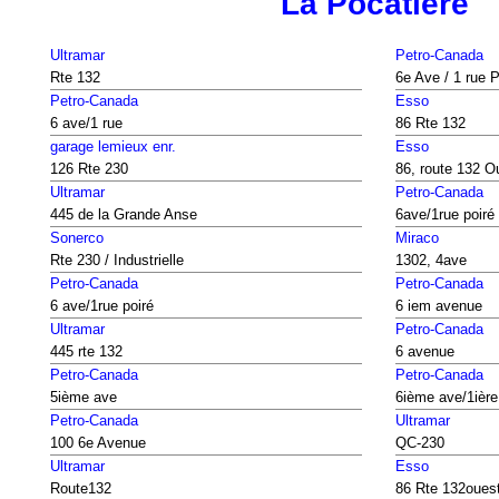
La Pocatière
Ultramar
Petro-Canada
Rte 132
6e Ave / 1 rue P
Petro-Canada
Esso
6 ave/1 rue
86 Rte 132
garage lemieux enr.
Esso
126 Rte 230
86, route 132 O
Ultramar
Petro-Canada
445 de la Grande Anse
6ave/1rue poiré
Sonerco
Miraco
Rte 230 / Industrielle
1302, 4ave
Petro-Canada
Petro-Canada
6 ave/1rue poiré
6 iem avenue
Ultramar
Petro-Canada
445 rte 132
6 avenue
Petro-Canada
Petro-Canada
5ième ave
6ième ave/1ière
Petro-Canada
Ultramar
100 6e Avenue
QC-230
Ultramar
Esso
Route132
86 Rte 132oues