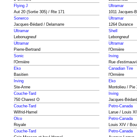
Flying J
Ultramar
Aut 20 (Sortie 305) / Rte 171
1011 Jacques-B
Sonerco
Ultramar
Jacques-Bédard / Delamarre
1264 Durance
Ultramar
Shell
Lebonugneuf
Lebongneuf
Ultramar
Ultramar
Pierre-Bertrand
l'Ormière
Sonic
Irving
l'Ormière
Rue d'estimauvi
Eko
Canadian Tire
Basitien
l'Ormière
Irving
Eko
Ste-Anne
Montolieu / Pie 
Couche-Tard
Irving
750 Charest O
Jacques-Bédar
Couche-Tard
Petro-Canada
Wilfrid-Hamel
Larue / Louis X
Olco
Petro-Canada
Royale
Louis XIV / Bou
Couche-Tard
Petro-Canada