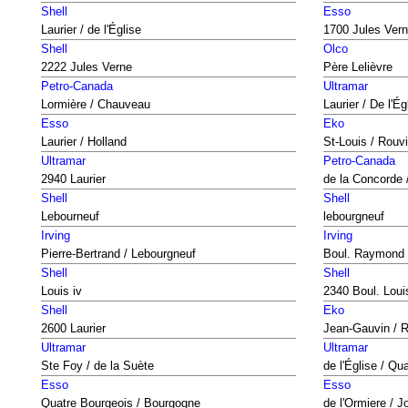
Shell
Esso
Laurier / de l'Église
1700 Jules Ver
Shell
Olco
2222 Jules Verne
Père Lelièvre
Petro-Canada
Ultramar
Lormière / Chauveau
Laurier / De l'Ég
Esso
Eko
Laurier / Holland
St-Louis / Rouvi
Ultramar
Petro-Canada
2940 Laurier
de la Concorde /
Shell
Shell
Lebourneuf
lebourgneuf
Irving
Irving
Pierre-Bertrand / Lebourgneuf
Boul. Raymond
Shell
Shell
Louis iv
2340 Boul. Loui
Shell
Eko
2600 Laurier
Jean-Gauvin / R
Ultramar
Ultramar
Ste Foy / de la Suète
de l'Église / Qu
Esso
Esso
Quatre Bourgeois / Bourgogne
de l'Ormiere / 