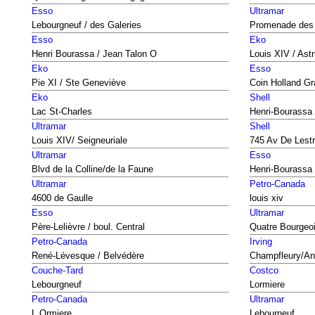
Esso
Ultramar
Lebourgneuf / des Galeries
Promenade des
Esso
Eko
Henri Bourassa / Jean Talon O
Louis XIV / Astr
Eko
Esso
Pie XI / Ste Geneviève
Coin Holland Gr
Eko
Shell
Lac St-Charles
Henri-Bourassa
Ultramar
Shell
Louis XIV/ Seigneuriale
745 Av De Lest
Ultramar
Esso
Blvd de la Colline/de la Faune
Henri-Bourassa
Ultramar
Petro-Canada
4600 de Gaulle
louis xiv
Esso
Ultramar
Père-Lelièvre / boul. Central
Quatre Bourgeoi
Petro-Canada
Irving
René-Lévesque / Belvédère
Champfleury/Ant
Couche-Tard
Costco
Lebourgneuf
Lormiere
Petro-Canada
Ultramar
L Ormiere
Lebourneuf