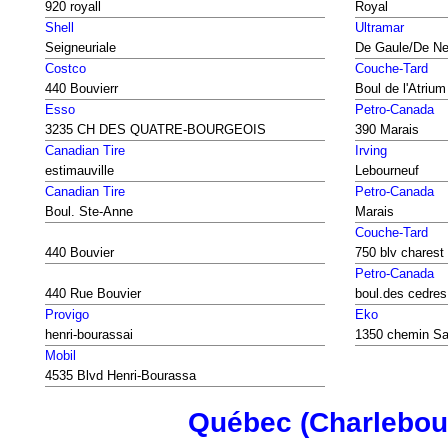
920 royall
Royal
Shell
Ultramar
Seigneuriale
De Gaule/De N
Costco
Couche-Tard
440 Bouvierr
Boul de l'Atrium
Esso
Petro-Canada
3235 CH DES QUATRE-BOURGEOIS
390 Marais
Canadian Tire
Irving
estimauville
Lebourneuf
Canadian Tire
Petro-Canada
Boul. Ste-Anne
Marais
Couche-Tard
440 Bouvier
750 blv charest
Petro-Canada
440 Rue Bouvier
boul.des cedres
Provigo
Eko
henri-bourassai
1350 chemin Sa
Mobil
4535 Blvd Henri-Bourassa
Québec (Charlebou