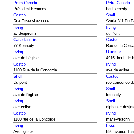
Petro-Canada
Petro-Canada
Président Kennedy
boul kenedy
Costco
Shell
Rue Ernest-Lacasse
Sortie 311 Du P
Irving
Irving
av desjardins
du Pont
Canadian Tire
Costco
77 Kennedy
Rue de la Conc
Irving
Ultramar
ave de l,église
4915, boul. de 
Costco
Irving
1160 Rue de la Concorde
ave de eglise
Shell
Costco
Du pont
rue conconcorde
Irving
Shell
ave.de l'église
kennedy
Irving
Shell
ave eglise
alphonse desjar
Costco
Irving
1160 rue de la Concorde
marie-victorin
Irving
Esso
Ave églises
880 avenue Tan