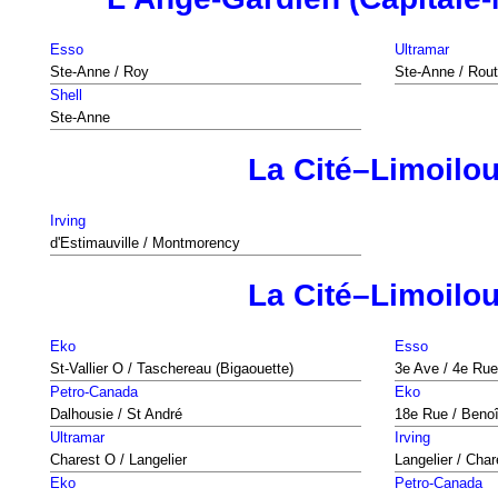
Esso
Ultramar
Ste-Anne / Roy
Ste-Anne / Rout
Shell
Ste-Anne
La Cité–Limoilo
Irving
d'Estimauville / Montmorency
La Cité–Limoilo
Eko
Esso
St-Vallier O / Taschereau (Bigaouette)
3e Ave / 4e Rue
Petro-Canada
Eko
Dalhousie / St André
18e Rue / Benoî
Ultramar
Irving
Charest O / Langelier
Langelier / Char
Eko
Petro-Canada