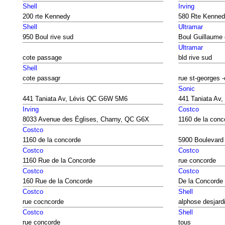
Shell
Irving
200 rte Kennedy
580 Rte Kenne
Shell
Ultramar
950 Boul rive sud
Boul Guillaume 
Ultramar
cote passage
bld rive sud
Shell
cote passagr
rue st-georges 
Sonic
441 Taniata Av, Lévis QC G6W 5M6
441 Taniata Av
Irving
Costco
8033 Avenue des Églises, Charny, QC G6X
1160 de la conc
Costco
1160 de la concorde
5900 Boulevard 
Costco
Costco
1160 Rue de la Concorde
rue concorde
Costco
Costco
160 Rue de la Concorde
De la Concorde
Costco
Shell
rue cocncorde
alphose desjard
Costco
Shell
rue concorde
tous