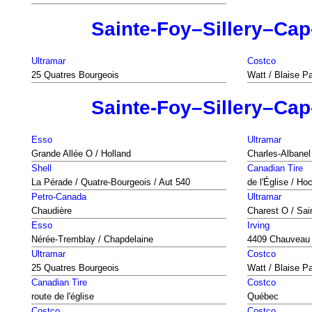
Sainte-Foy–Sillery–Ca
Ultramar
Costco
25 Quatres Bourgeois
Watt / Blaise P
Sainte-Foy–Sillery–Ca
Esso
Ultramar
Grande Allée O / Holland
Charles-Albanel
Shell
Canadian Tire
La Pérade / Quatre-Bourgeois / Aut 540
de l'Église / Ho
Petro-Canada
Ultramar
Chaudière
Charest O / Sa
Esso
Irving
Nérée-Tremblay / Chapdelaine
4409 Chauveau
Ultramar
Costco
25 Quatres Bourgeois
Watt / Blaise P
Canadian Tire
Costco
route de l'église
Québec
Costco
Costco