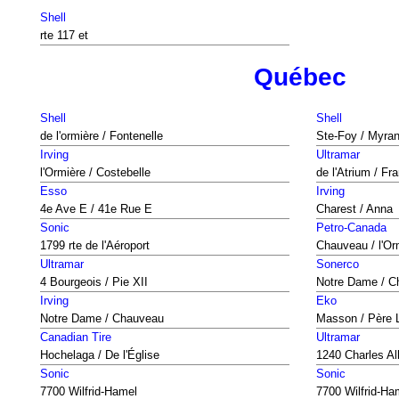
Shell
rte 117 et
Québec
Shell
Shell
de l'ormière / Fontenelle
Ste-Foy / Myra
Irving
Ultramar
l'Ormière / Costebelle
de l'Atrium / Fr
Esso
Irving
4e Ave E / 41e Rue E
Charest / Anna
Sonic
Petro-Canada
1799 rte de l'Aéroport
Chauveau / l'Or
Ultramar
Sonerco
4 Bourgeois / Pie XII
Notre Dame / 
Irving
Eko
Notre Dame / Chauveau
Masson / Père L
Canadian Tire
Ultramar
Hochelaga / De l'Église
1240 Charles Al
Sonic
Sonic
7700 Wilfrid-Hamel
7700 Wilfrid-Ha