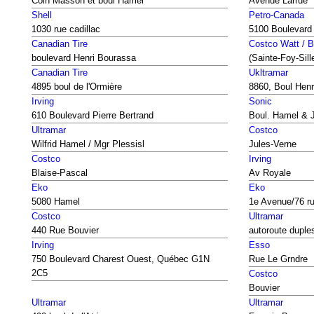
Coin Masson et boul Hamel
Avenue Larrue
Shell
Petro-Canada
1030 rue cadillac
5100 Boulevard 
Canadian Tire
Costco Watt / B
boulevard Henri Bourassa
(Sainte-Foy-Sill
Canadian Tire
Ukltramar
4895 boul de l'Ormière
8860, Boul Henr
Irving
Sonic
610 Boulevard Pierre Bertrand
Boul. Hamel & 
Ultramar
Costco
Wilfrid Hamel / Mgr Plessisl
Jules-Verne
Costco
Irving
Blaise-Pascal
Av Royale
Eko
Eko
5080 Hamel
1e Avenue/76 r
Costco
Ultramar
440 Rue Bouvier
autoroute duple
Irving
Esso
750 Boulevard Charest Ouest, Québec G1N
Rue Le Grndre
2C5
Costco
Bouvier
Ultramar
Ultramar