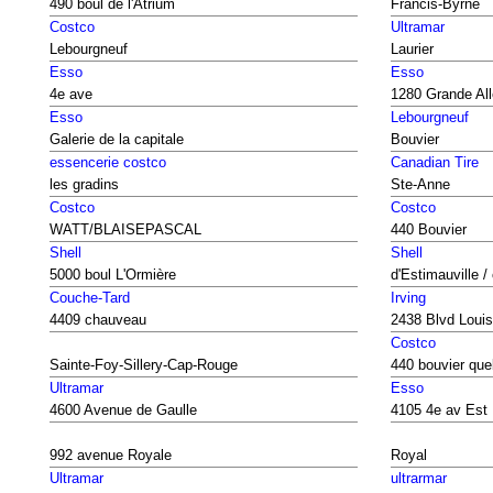
490 boul de l'Atrium
Francis-Byrne
Costco
Ultramar
Lebourgneuf
Laurier
Esso
Esso
4e ave
1280 Grande Al
Esso
Lebourgneuf
Galerie de la capitale
Bouvier
essencerie costco
Canadian Tire
les gradins
Ste-Anne
Costco
Costco
WATT/BLAISEPASCAL
440 Bouvier
Shell
Shell
5000 boul L'Ormière
d'Estimauville /
Couche-Tard
Irving
4409 chauveau
2438 Blvd Loui
Costco
Sainte-Foy-Sillery-Cap-Rouge
440 bouvier qu
Ultramar
Esso
4600 Avenue de Gaulle
4105 4e av Est
992 avenue Royale
Royal
Ultramar
ultrarmar