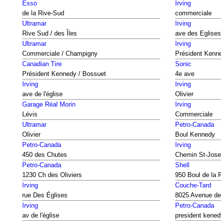
Esso
Irving
de la Rive-Sud
commerciale
Ultramar
Irving
Rive Sud / des Îles
ave des Eglises
Ultramar
Irving
Commerciale / Champigny
Président Kenn
Canadian Tire
Sonic
Président Kennedy / Bossuet
4e ave
Irving
Irving
ave de l'église
Olivier
Garage Réal Morin
Irving
Lévis
Commerciale
Ultramar
Petro-Canada
Olivier
Boul Kennedy
Petro-Canada
Irving
450 des Chutes
Chemin St-Jos
Petro-Canada
Shell
1230 Ch des Oliviers
950 Boul de la 
Irving
Couche-Tard
rue Des Églises
8025 Avenue de
Irving
Petro-Canada
av de l'église
president kened