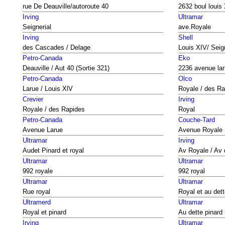
rue De Deauville/autoroute 40
2632 boul louis
Irving
Ultramar
Seignerial
ave.Royale
Irving
Shell
des Cascades / Delage
Louis XIV/ Seig
Petro-Canada
Eko
Deauville / Aut 40 (Sortie 321)
2236 avenue la
Petro-Canada
Olco
Larue / Louis XlV
Royale / des Ra
Crevier
Irving
Royale / des Rapides
Royal
Petro-Canada
Couche-Tard
Avenue Larue
Avenue Royale
Ultramar
Irving
Audet Pinard et royal
Av Royale / Av
Ultramar
Ultramar
992 royale
992 royal
Ultramar
Ultramar
Rue royal
Royal et au dett
Ultramerd
Ultramar
Royal et pinard
Au dette pinard 
Irving
Ultramar