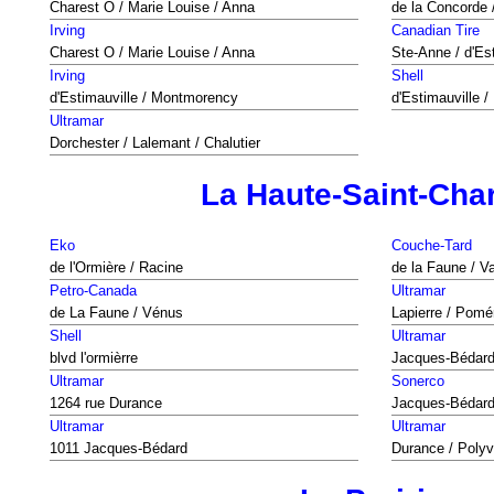
Charest O / Marie Louise / Anna
de la Concorde /
Irving
Canadian Tire
Charest O / Marie Louise / Anna
Ste-Anne / d'Es
Irving
Shell
d'Estimauville / Montmorency
d'Estimauville /
Ultramar
Dorchester / Lalemant / Chalutier
La Haute-Saint-Cha
Eko
Couche-Tard
de l'Ormière / Racine
de la Faune / Va
Petro-Canada
Ultramar
de La Faune / Vénus
Lapierre / Pomé
Shell
Ultramar
blvd l'ormièrre
Jacques-Bédard
Ultramar
Sonerco
1264 rue Durance
Jacques-Bédard
Ultramar
Ultramar
1011 Jacques-Bédard
Durance / Polyv