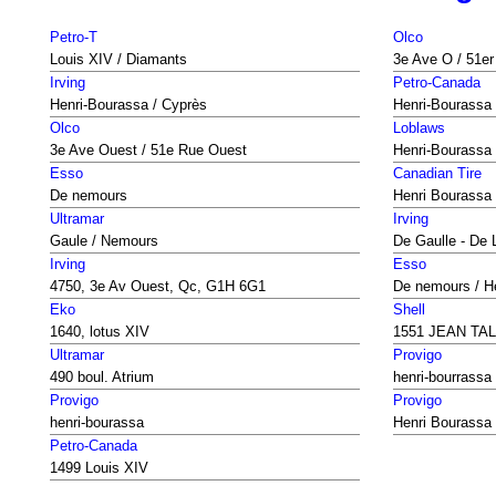
Petro-T
Olco
Louis XIV / Diamants
3e Ave O / 51e
Irving
Petro-Canada
Henri-Bourassa / Cyprès
Henri-Bourassa 
Olco
Loblaws
3e Ave Ouest / 51e Rue Ouest
Henri-Bourassa
Esso
Canadian Tire
De nemours
Henri Bourassa
Ultramar
Irving
Gaule / Nemours
De Gaulle - De 
Irving
Esso
4750, 3e Av Ouest, Qc, G1H 6G1
De nemours / H
Eko
Shell
1640, lotus XIV
1551 JEAN TA
Ultramar
Provigo
490 boul. Atrium
henri-bourrassa
Provigo
Provigo
henri-bourassa
Henri Bourassa
Petro-Canada
1499 Louis XIV