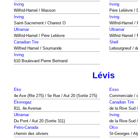
Irving
Irving
Wilfrid-Hamel / Masson
Père Lelièvre /
Irving
Irving
Saint-Sacrement / Charest O
Wilfrid-Hamel / 
Ultramar
Ultramar
Wilfrid-Hamel / Père Lelièvre
Wilfrid Hamel /
Canadian Tire
Shell
Wilfred Hamel / Soumande
Lebourgneuf / 
Irving
610 Boulevard Pierre Bertrand
Lévis
Eko
Esso
4e Ave (Rte 275) / 5e Rue / Aut 20 (Sortie 275)
Commerciale / d
Ekonogaz
Canadian Tire
811, 4e Avenue
de la Rive Sud 
Ultramar
Irving
Du Pont / Aut 20 (Sortie 311)
de la Rive-Sud 
Petro-Canada
Olco
chemin des oliviers
St-Georges / Al