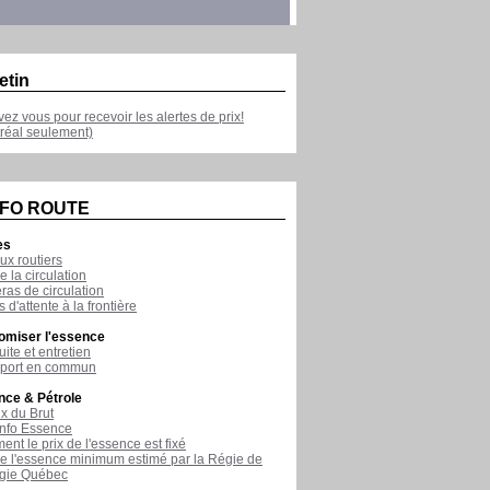
etin
ivez vous pour recevoir les alertes de prix!
réal seulement)
NFO ROUTE
es
ux routiers
e la circulation
as de circulation
 d'attente à la frontière
omiser l'essence
ite et entretien
sport en commun
nce & Pétrole
ix du Brut
nfo Essence
nt le prix de l'essence est fixé
de l'essence minimum estimé par la Régie de
rgie Québec