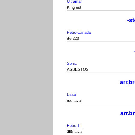
Ultramar
King est
-s
Petro-Canada
rte 220
Sonic
ASBESTOS
arr,
Esso
rue laval
arr.
Petro-T
395 laval