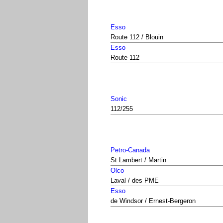
Esso
Route 112 / Blouin
Esso
Route 112
Sonic
112/255
Petro-Canada
St Lambert / Martin
Olco
Laval / des PME
Esso
de Windsor / Ernest-Bergeron