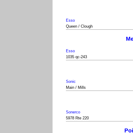
Esso
Queen / Clough
Me
Esso
1035 qc-243
Sonic
Main / Mills
Sonerco
5978 Rte 220
Po