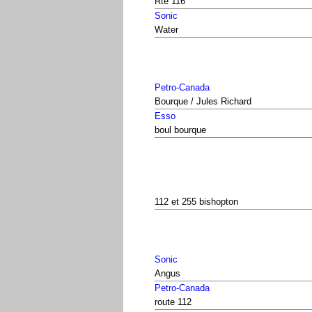
Rte 116
Sonic
Water
Petro-Canada
Bourque / Jules Richard
Esso
boul bourque
112 et 255 bishopton
Sonic
Angus
Petro-Canada
route 112