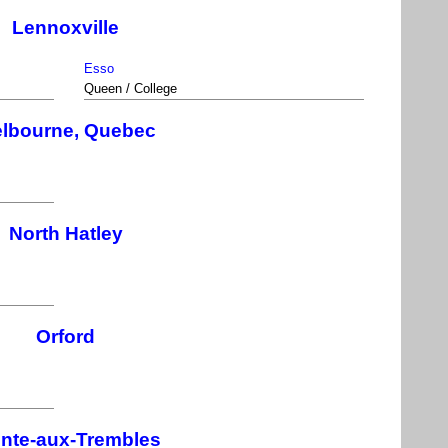
Lennoxville
Esso
Queen / College
lbourne, Quebec
North Hatley
Orford
inte-aux-Trembles