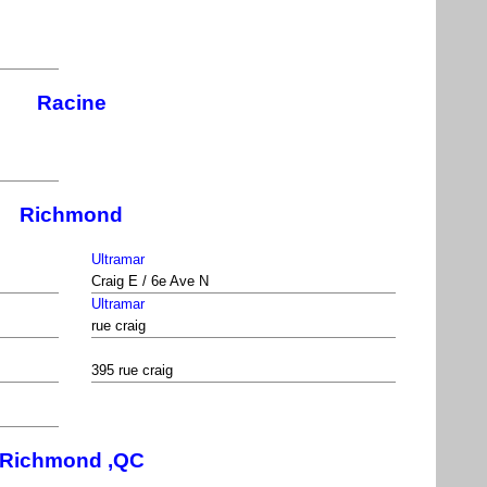
Racine
Richmond
Ultramar
Craig E / 6e Ave N
Ultramar
rue craig
395 rue craig
Richmond ,QC