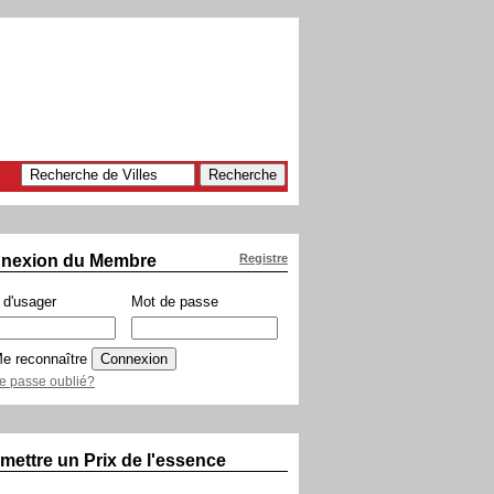
nexion du Membre
Registre
d'usager
Mot de passe
e reconnaître
e passe oublié?
mettre un Prix de l'essence