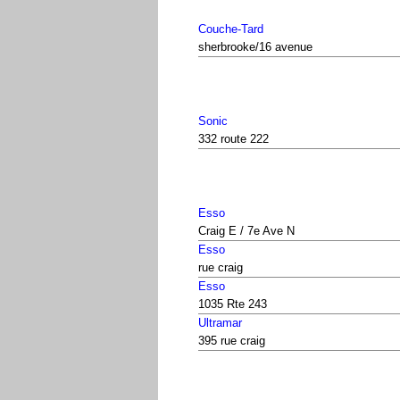
Couche-Tard
sherbrooke/16 avenue
Sonic
332 route 222
Esso
Craig E / 7e Ave N
Esso
rue craig
Esso
1035 Rte 243
Ultramar
395 rue craig