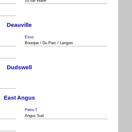
15 rue Water
Deauville
Esso
Bourque / Du Parc / Langois
Dudswell
East Angus
Petro-T
Angus Sud