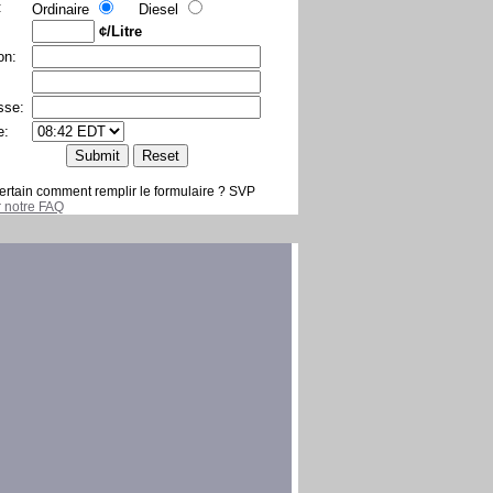
:
Ordinaire
Diesel
¢/Litre
on:
sse:
e:
ertain comment remplir le formulaire ? SVP
er notre FAQ