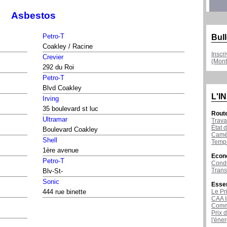
Asbestos
Petro-T
Bull
Coakley / Racine
Inscr
Crevier
(Mont
292 du Roi
Petro-T
Blvd Coakley
L'I
Irving
35 boulevard st luc
Rout
Ultramar
Trava
État d
Boulevard Coakley
Camér
Shell
Temps
1ère avenue
Econ
Petro-T
Condu
Tran
Blv-St-
Sonic
Esse
Le Pr
444 rue binette
CAA I
Comme
Prix 
l'éne