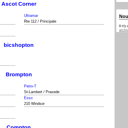
Ascot Corner
Ultramar
Nou
Rte 112 / Principale
Il n'y
archi
bicshopton
Brompton
Petro-T
St-Lambert / Praxede
Esso
210 Windsor
Compton