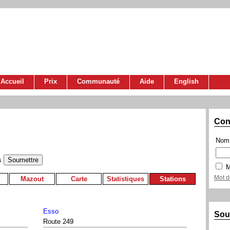
Accueil
Prix
Communauté
Aide
English
Con
Nom 
s
M
Mot d
Mazout
Carte
Statistiques
Stations
Esso
Sou
Route 249