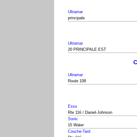
Ultramar
principale
Ultramar
20 PRINCIPALE EST
C
Ultramar
Route 108
Esso
Rte 116 / Daniel-Johnson
Sonic
15 Water
Couche-Tard