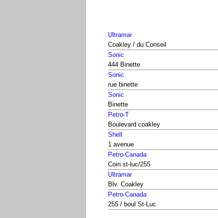
Ultramar
Coakley / du Conseil
Sonic
444 Binette
Sonic
rue binette
Sonic
Binette
Petro-T
Boulevard coakley
Shell
1 avenue
Petro-Canada
Coin st-luc/255
Ultramar
Blv. Coakley
Petro-Canada
255 / boul St-Luc