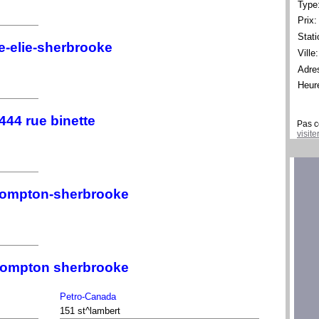
Type
Prix:
Stati
te-elie-sherbrooke
Ville:
Adre
Heur
444 rue binette
Pas c
visit
brompton-sherbrooke
brompton sherbrooke
Petro-Canada
151 st^lambert