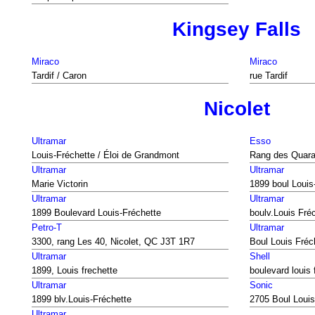
Kingsey Falls
Miraco
Miraco
Tardif / Caron
rue Tardif
Nicolet
Ultramar
Esso
Louis-Fréchette / Éloi de Grandmont
Rang des Quaran
Ultramar
Ultramar
Marie Victorin
1899 boul Louis
Ultramar
Ultramar
1899 Boulevard Louis-Fréchette
boulv.Louis Fré
Petro-T
Ultramar
3300, rang Les 40, Nicolet, QC J3T 1R7
Boul Louis Fréc
Ultramar
Shell
1899, Louis frechette
boulevard louis 
Ultramar
Sonic
1899 blv.Louis-Fréchette
2705 Boul Louis
Ultramar