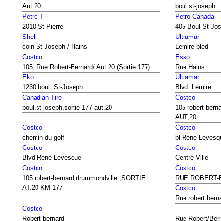
Aut.20
boul.st-joseph
Petro-T
Petro-Canada
2010 St-Pierre
405 Boul St Jo
Shell
Ultramar
coin St-Joseph / Hains
Lemire bled
Costco
Esso
105, Rue Robert-Bernard/ Aut 20 (Sortie 177)
Rue Hains
Eko
Ultramar
1230 boul. St-Joseph
Blvd. Lemire
Canadian Tire
Costco
boul.st-joseph,sortie 177 aut.20
105 robert-ber
AUT,20
Costco
Costco
chemin du golf
bl Rene Levesq
Costco
Costco
Blvd Rene Levesque
Centre-Ville
Costco
Costco
105 robert-bernard,drummondville ,SORTIE
RUE ROBERT-
AT.20 KM 177
Costco
Rue robert bern
Costco
Robert bernard
Rue Robert/Bern