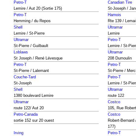
Petro-T
Canadian Tire
Lemire / Aut 20 (Sortie 175)
St-Joseph / Jan
Petro-T
Harnois
Hemming / du Repos
Rte 139 / Lemai
Shell
Ultramar
Lemire / St-Pierre
Lemire
Ultramar
Petro-T
St-Pierre / Guilbault
Lemire / St-Pier
Loblaws
Ultramar
St Joseph / René Lévesque
208 Dumoulin
Petro-T
Petro-T
St-Pierre / Lalemant
St-Pierre / Merc
Couche-Tard
Petro-T
St-Joseph
Lemire / St-Pier
Shell
Ultramar
1380 boulevard Lemire
route 122
Ultramar
Costco
route 122/ Aut 20
105, Rue Rober
Petro-Canada
Costco
sortie 152 sur 20 ouest
Robert-Bernard 
177)
Irving
Petro-T