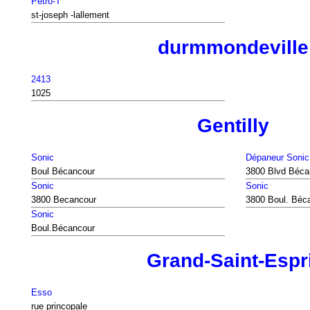
Petro-T
st-joseph -lallement
durmmondeville
2413
1025
Gentilly
Sonic
Dépaneur Sonic
Boul Bécancour
3800 Blvd Béca
Sonic
Sonic
3800 Becancour
3800 Boul. Béc
Sonic
Boul.Bécancour
Grand-Saint-Espri
Esso
rue princopale