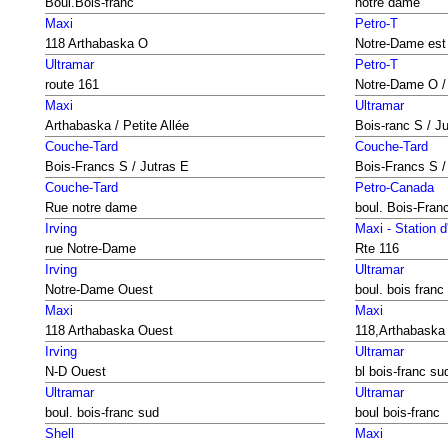
Boul.Bois-franc
notre dame
Maxi
Petro-T
118 Arthabaska O
Notre-Dame est
Ultramar
Petro-T
route 161
Notre-Dame O / 
Maxi
Ultramar
Arthabaska / Petite Allée
Bois-ranc S / J
Couche-Tard
Couche-Tard
Bois-Francs S / Jutras E
Bois-Francs S /
Couche-Tard
Petro-Canada
Rue notre dame
boul. Bois-Fran
Irving
Maxi - Station 
rue Notre-Dame
Rte 116
Irving
Ultramar
Notre-Dame Ouest
boul. bois franc
Maxi
Maxi
118 Arthabaska Ouest
118,Arthabaska
Irving
Ultramar
N-D Ouest
bl bois-franc su
Ultramar
Ultramar
boul. bois-franc sud
boul bois-franc
Shell
Maxi