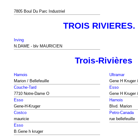
7805 Boul Du Parc Industriel
TROIS RIVIERES.
Irving
N.DAME - blv MAURICIEN
Trois-Rivières
Harnois
Ultramar
Marion / Bellefeuille
Gene H Kruger /
Couche-Tard
Esso
7710 Notre-Dame O
Gene H Kruger /
Esso
Harnois
Gene-H-Kruger
Blvd. Marion
Costco
Petro-Canada
mauricie
rue bellefeuille
Esso
B.Gene h kruger