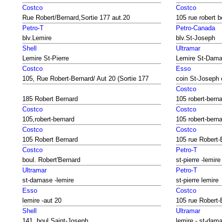
Costco
Costco
Rue Robert/Bernard,Sortie 177 aut.20
105 rue robert b
Petro-T
Petro-Canada
blv.Lemire
blv.St-Joseph
Shell
Ultramar
Lemire St-Pierre
Lemire St-Dam
Costco
Esso
105, Rue Robert-Bernard/ Aut 20 (Sortie 177
coin St-Joseph 
Costco
185 Robert Bernard
105 robert-bern
Costco
Costco
105,robert-bernard
105 robert-bern
Costco
Costco
105 Robert Bernard
105 rue Robert-
Costco
Petro-T
boul. Robert'Bernard
st-pierre -lemire
Ultramar
Petro-T
st-damase -lemire
st-pierre lemire
Esso
Costco
lemire -aut 20
105 rue Robert-
Shell
Ultramar
141, boul Saint-Joseph
lemire - st-dam