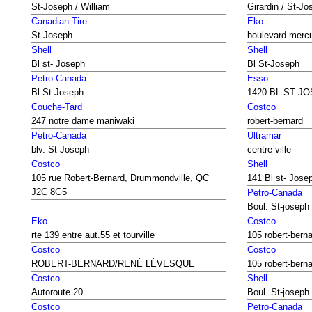
St-Joseph / William
Girardin / St-Jo
Canadian Tire
Eko
St-Joseph
boulevard merc
Shell
Shell
Bl st- Joseph
Bl St-Joseph
Petro-Canada
Esso
Bl St-Joseph
1420 BL ST J
Couche-Tard
Costco
247 notre dame maniwaki
robert-bernard
Petro-Canada
Ultramar
blv. St-Joseph
centre ville
Costco
Shell
105 rue Robert-Bernard, Drummondville, QC
141 Bl st- Jose
J2C 8G5
Petro-Canada
Boul. St-joseph
Eko
Costco
rte 139 entre aut.55 et tourville
105 robert-bern
Costco
Costco
ROBERT-BERNARD/RENÉ LÉVESQUE
105 robert-bern
Costco
Shell
Autoroute 20
Boul. St-joseph 
Costco
Petro-Canada