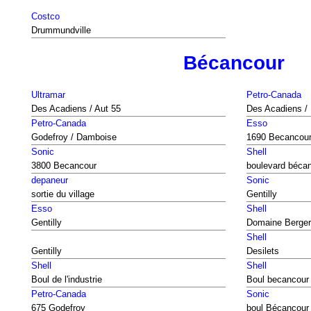
Costco
Drummundville
Bécancour
Ultramar
Petro-Canada
Des Acadiens / Aut 55
Des Acadiens / 
Petro-Canada
Esso
Godefroy / Damboise
1690 Becancou
Sonic
Shell
3800 Becancour
boulevard béca
depaneur
Sonic
sortie du village
Gentilly
Esso
Shell
Gentilly
Domaine Berge
Shell
Gentilly
Desilets
Shell
Shell
Boul de l'industrie
Boul becancour
Petro-Canada
Sonic
675 Godefroy
boul Bécancour