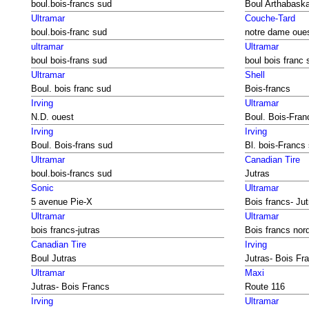
boul.bois-francs sud
Boul Arthabask
Ultramar
Couche-Tard
boul.bois-franc sud
notre dame oue
ultramar
Ultramar
boul bois-frans sud
boul bois franc 
Ultramar
Shell
Boul. bois franc sud
Bois-francs
Irving
Ultramar
N.D. ouest
Boul. Bois-Fran
Irving
Irving
Boul. Bois-frans sud
Bl. bois-Francs
Ultramar
Canadian Tire
boul.bois-francs sud
Jutras
Sonic
Ultramar
5 avenue Pie-X
Bois francs- Jut
Ultramar
Ultramar
bois francs-jutras
Bois francs nor
Canadian Tire
Irving
Boul Jutras
Jutras- Bois Fr
Ultramar
Maxi
Jutras- Bois Francs
Route 116
Irving
Ultramar