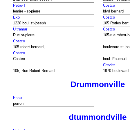
Petro-T
Costco
lemire - st-pierre
blvd bernard
Eko
Costco
1220 boul st-joseph
105 Roties bert
Ultramar
Costco
Rue st-pierre
105-rue robert-b
Costco
105 robert-bernard,
boulevard st jo
Costco
Costco
boul. Foucault
Crevier
105, Rue Robert-Bernard
1970 boulevard
Drummonville
Esso
perron
dtummondville