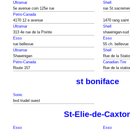
Ultramar
Shell
5e avenue coin 125e rue
rue St.sacreme
Petro-Canada
4170 12 e avenue
1470 rang saint
Ultramar
Shell
313 4e rue de la Pointe
shawinigan-sud
Esso
Esso
rue bellevue
55 ch. bellevue
Ultramar
Shell
Shawinigan
Rue de la Stati
Petro-Canada
Canadian Tire
Route 157
Rue de la statio
st boniface
Sonic
bvd trudel ouest
St-Elie-de-Caxto
Esso
Esso