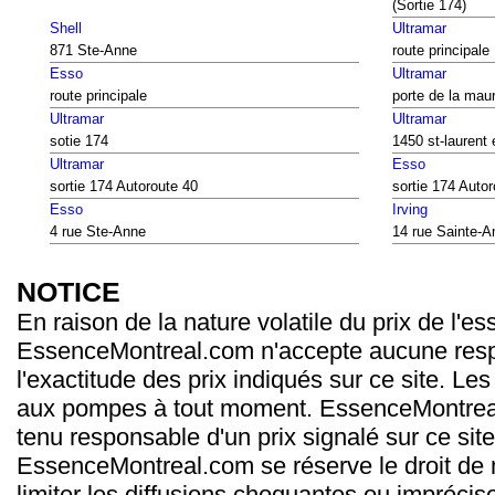
(Sortie 174)
Shell
Ultramar
871 Ste-Anne
route principale
Esso
Ultramar
route principale
porte de la maur
Ultramar
Ultramar
sotie 174
1450 st-laurent 
Ultramar
Esso
sortie 174 Autoroute 40
sortie 174 Auto
Esso
Irving
4 rue Ste-Anne
14 rue Sainte-A
NOTICE
En raison de la nature volatile du prix de l'e
EssenceMontreal.com n'accepte aucune resp
l'exactitude des prix indiqués sur ce site. Les
aux pompes à tout moment. EssenceMontrea
tenu responsable d'un prix signalé sur ce site
EssenceMontreal.com se réserve le droit de m
limiter les diffusions choquantes ou imprécis