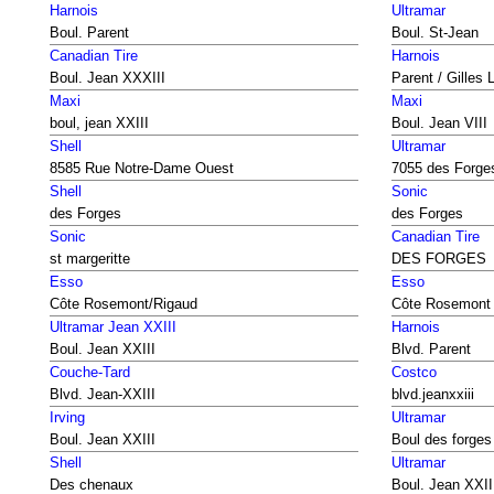
Harnois
Ultramar
Boul. Parent
Boul. St-Jean
Canadian Tire
Harnois
Boul. Jean XXXIII
Parent / Gilles 
Maxi
Maxi
boul, jean XXIII
Boul. Jean VIII
Shell
Ultramar
8585 Rue Notre-Dame Ouest
7055 des Forge
Shell
Sonic
des Forges
des Forges
Sonic
Canadian Tire
st margeritte
DES FORGES
Esso
Esso
Côte Rosemont/Rigaud
Côte Rosemont 
Ultramar Jean XXIII
Harnois
Boul. Jean XXIII
Blvd. Parent
Couche-Tard
Costco
Blvd. Jean-XXIII
blvd.jeanxxiii
Irving
Ultramar
Boul. Jean XXIII
Boul des forges
Shell
Ultramar
Des chenaux
Boul. Jean XXII