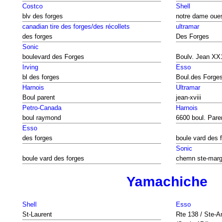
Costco
Shell
blv des forges
notre dame oue
canadian tire des forges/des récollets
ultramar
des forges
Des Forges
Sonic
boulevard des Forges
Boulv. Jean XX
Irving
Esso
bl des forges
Boul.des Forge
Harnois
Ultramar
Boul parent
jean-xviii
Petro-Canada
Harnois
boul raymond
6600 boul. Pare
Esso
des forges
boule vard des 
Sonic
boule vard des forges
chemn ste-marg
Yamachiche
Shell
Esso
St-Laurent
Rte 138 / Ste-A