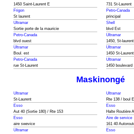
1450 Saint-Laurent E
731 St-Laurent
Frigon
Petro-Canada
St laurent
principal
Ultramar
Shell
Sortie porte de la mauricie
blvd Est
Petro-Canada
Ultramar
blvd ouest
1450, St-laurent
Ultramar
Ultramar
Boul. est
1450 St-Laurent
Petro-Canada
Ultramar
rue St-Laurent
1450 boulevard s
Maskinongé
Ultramar
Ultramar
St-Laurent
Rte 138 / boul 
Esso
Esso
Aut 40 (Sortie 180) / Rte 153
Halte Routière 
Esso
Aire de service
aire swevice
161 40 Autorou
Ultramar
Esso