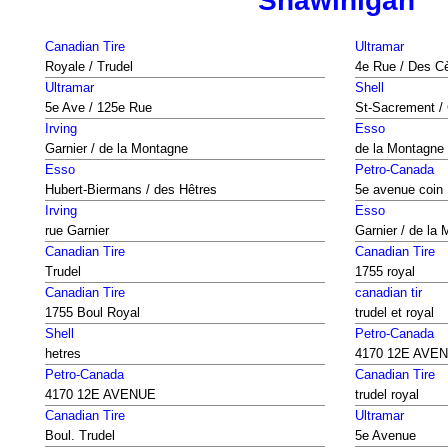
Shawinigan
Canadian Tire
Ultramar
Royale / Trudel
4e Rue / Des C
Ultramar
Shell
5e Ave / 125e Rue
St-Sacrement /
Irving
Esso
Garnier / de la Montagne
de la Montagne 
Esso
Petro-Canada
Hubert-Biermans / des Hêtres
5e avenue coin 
Irving
Esso
rue Garnier
Garnier / de la
Canadian Tire
Canadian Tire
Trudel
1755 royal
Canadian Tire
canadian tir
1755 Boul Royal
trudel et royal
Shell
Petro-Canada
hetres
4170 12E AVE
Petro-Canada
Canadian Tire
4170 12E AVENUE
trudel royal
Canadian Tire
Ultramar
Boul. Trudel
5e Avenue