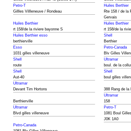
Petro-T
Huiles Berthier
Gillles Villleneuve / Rondeau
Rte 158 / de la
Gervais
Huiles Berthier
Huiles Berthier
rt 158/de la riviere bayonne S
rt 158/de la riv
Huiles Berthier esso
Shell
berthierville
Berthier
Esso
Petro-Canada
1031 gilles villeneuve
Blv Gilles Ville
Shell
Ultramar
route
boul. de la coll
Shell
Shell
Aut-40
boul gilles ville
Ultramar
Devant Tim Hortons
388 Rang de la
Ultramar
Berthierville
158
Ultramar
Petro-T
Blvd gilles villeneuve
1081 Boul Gilles
J0K 1A0
Petro-Canada
1081 Blv Gilles Villeneuve