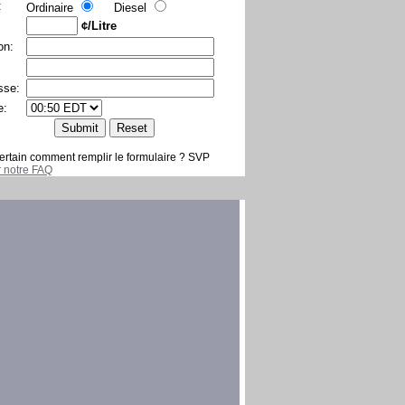
:
Ordinaire
Diesel
¢/Litre
on:
sse:
e:
ertain comment remplir le formulaire ? SVP
er notre FAQ