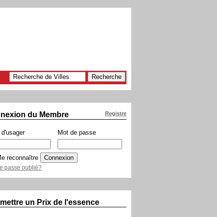
nexion du Membre
Registre
d'usager
Mot de passe
e reconnaître
e passe oublié?
mettre un Prix de l'essence