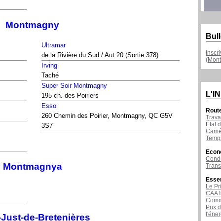
Montmagny
Bull
Ultramar
Inscr
de la Rivière du Sud / Aut 20 (Sortie 378)
(Mont
Irving
Taché
Super Soir Montmagny
L'I
195 ch. des Poiriers
Esso
Rout
260 Chemin des Poirier, Montmagny, QC G5V
Trava
État d
3S7
Camér
Temps
Econ
Condu
Montmagnya
Tran
Esse
Le Pr
CAA I
Comme
Prix 
l'éne
-Just-de-Bretenières