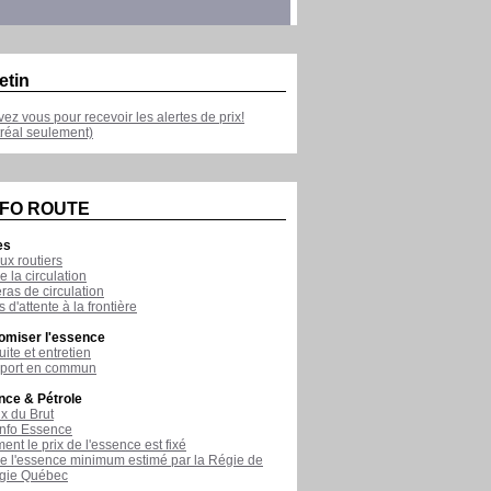
etin
ivez vous pour recevoir les alertes de prix!
réal seulement)
NFO ROUTE
es
ux routiers
e la circulation
as de circulation
 d'attente à la frontière
omiser l'essence
ite et entretien
sport en commun
nce & Pétrole
ix du Brut
nfo Essence
nt le prix de l'essence est fixé
de l'essence minimum estimé par la Régie de
rgie Québec