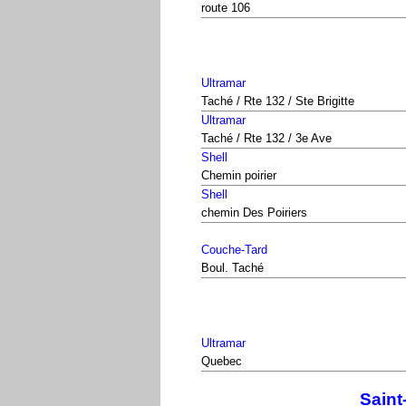
route 106
Ultramar
Taché / Rte 132 / Ste Brigitte
Ultramar
Taché / Rte 132 / 3e Ave
Shell
Chemin poirier
Shell
chemin Des Poiriers
Couche-Tard
Boul. Taché
Ultramar
Quebec
Saint