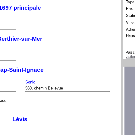
Type
1697 principale
Prix:
Stati
Ville:
Adre
Heur
Berthier-sur-Mer
Pas c
visit
ap-Saint-Ignace
Sonic
560, chemin Bellevue
nace,
Lévis