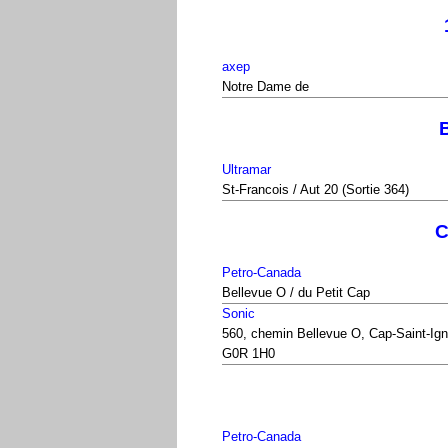
axep
Notre Dame de
Ultramar
St-Francois / Aut 20 (Sortie 364)
C
Petro-Canada
Bellevue O / du Petit Cap
Sonic
560, chemin Bellevue O, Cap-Saint-Ig
G0R 1H0
Petro-Canada