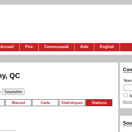
Accueil
Prix
Communauté
Aide
English
Con
ny, QC
Nom 
s
M
Mot d
Mazout
Carte
Statistiques
Stations
Sou