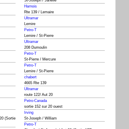
St-Joseph / Janelle
Harnois
Rte 139 / Lemaire
Ultramar
Lemire
Petro-T
Lemire / St-Pierre
Ultramar
208 Dumoulin
Petro-T
St-Pierre / Mercure
Petro-T
Lemire / St-Pierre
chabert
4665 Rte 139
Ultramar
route 122/ Aut 20
Petro-Canada
sortie 152 sur 20 ouest
Irving
20 (Sortie
St-Joseph / William
Petro-T