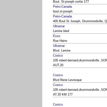
Boul. St-joseph sortie 177
Petro-Canada
boul.st-joseph
Petro-Canada
405 Boul St Joseph, Drummondville, 
Ultramar
Lemire bled
Esso
Rue Hains
Ultramar
Blvd. Lemire
Costco
105 robert-bernard,drummondville ,SO
AUT,20
Costco
Blvd Rene Levesque
Costco
105 robert-bernard,drummondville ,SO
AT.20 KM 177
Costco