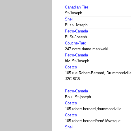
Canadian Tire
St-Joseph
Shell
Bl st- Joseph
Petro-Canada
Bl St-Joseph
Couche-Tard
247 notre dame maniwaki
Petro-Canada
blv. St-Joseph
Costco
105 rue Robert-Bernard, Drummondvill
J2C 8G5
Petro-Canada
Boul. St-joseph
Costco
105 robert-bernard,drummondville
Costco
105 robert-bernard/rené lévesque
Shell