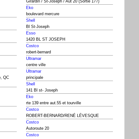
Girardin / St-Joseph / Aut 20 (Sortie 177)
Eko
boulevard mercure
Shell
Bl St-Joseph
Esso
1420 BL ST JOSEPH
Costco
robert-bernard
Ultramar
centre ville
Ultramar
e, QC
principale
Shell
141 Bl st- Joseph
Eko
rte 139 entre aut.55 et tourville
Costco
ROBERT-BERNARD/RENÉ LÉVESQUE
Costco
Autoroute 20
Costco