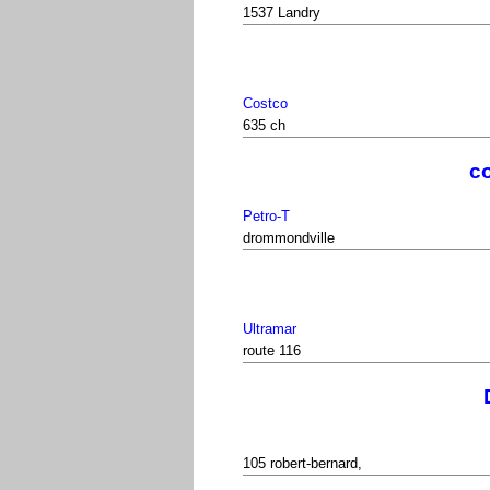
1537 Landry
Costco
635 ch
co
Petro-T
drommondville
Ultramar
route 116
105 robert-bernard,