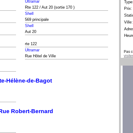
Ultramar
Type
Rte 122 / Aut 20 (sortie 170 )
Prix:
Shell
Stati
569 principale
Ville:
Shell
Adre
Aut 20
Heur
rte 122
Ultramar
Pas c
visit
Rue Hôtel de Ville
te-Hélène-de-Bagot
 Rue Robert-Bernard