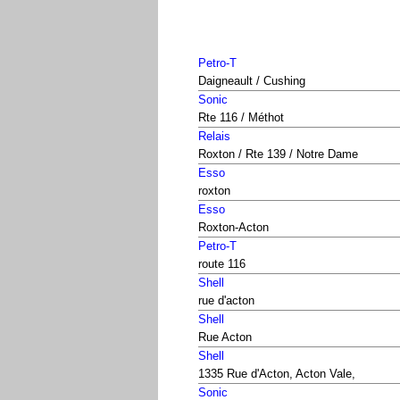
Petro-T
Daigneault / Cushing
Sonic
Rte 116 / Méthot
Relais
Roxton / Rte 139 / Notre Dame
Esso
roxton
Esso
Roxton-Acton
Petro-T
route 116
Shell
rue d'acton
Shell
Rue Acton
Shell
1335 Rue d'Acton, Acton Vale,
Sonic