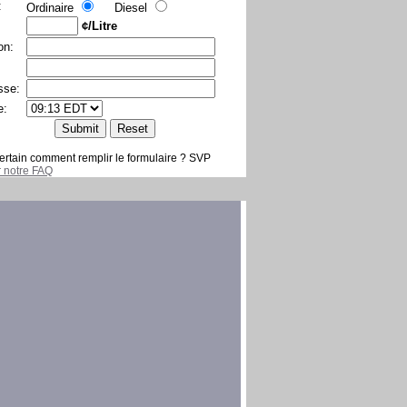
:
Ordinaire
Diesel
¢/Litre
on:
sse:
e:
ertain comment remplir le formulaire ? SVP
er notre FAQ