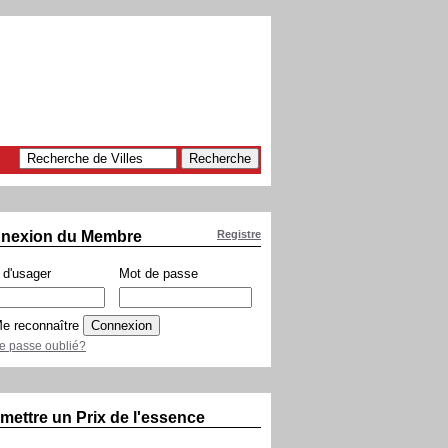
nexion du Membre
Registre
d'usager
Mot de passe
e reconnaître
e passe oublié?
mettre un Prix de l'essence