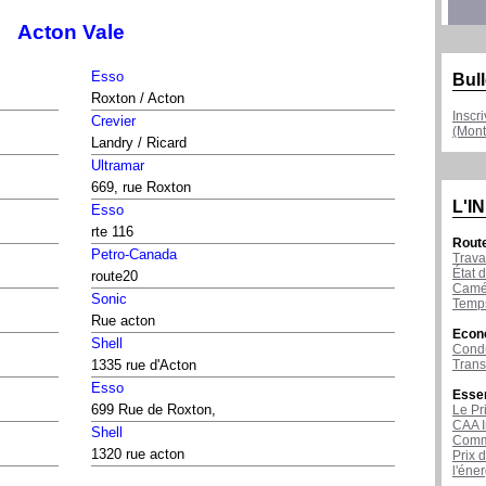
Acton Vale
Esso
Bull
Roxton / Acton
Inscr
Crevier
(Mont
Landry / Ricard
Ultramar
669, rue Roxton
L'I
Esso
rte 116
Rout
Petro-Canada
Trava
État d
route20
Camér
Sonic
Temps
Rue acton
Econ
Shell
Condu
Tran
1335 rue d'Acton
Esso
Esse
699 Rue de Roxton,
Le Pr
CAA I
Shell
Comme
1320 rue acton
Prix 
l'éne