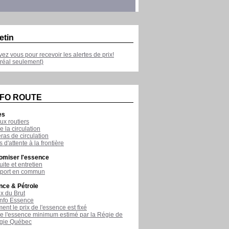
etin
ivez vous pour recevoir les alertes de prix!
réal seulement)
NFO ROUTE
es
ux routiers
e la circulation
as de circulation
 d'attente à la frontière
omiser l'essence
ite et entretien
sport en commun
nce & Pétrole
ix du Brut
nfo Essence
nt le prix de l'essence est fixé
de l'essence minimum estimé par la Régie de
rgie Québec