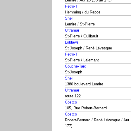
Lemire / Aut 20 (Sortie 175)
Petro-T
Hemming / du Repos
Shell
Lemire / St-Pierre
Ultramar
St-Pierre / Guilbault
Loblaws
St Joseph / René Lévesque
Petro-T
St-Pierre / Lalemant
Couche-Tard
St-Joseph
Shell
1380 boulevard Lemire
Ultramar
route 122
Costco
105, Rue Robert-Bernard
Costco
Robert-Bernard / René Lévesque / Aut 
177)