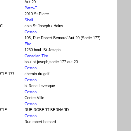
Aut.20
Petro-T
2010 St-Pierre
Shell
QC
coin St-Joseph / Hains
Costco
105, Rue Robert-Bernard/ Aut 20 (Sortie 177)
Eko
1230 boul. St-Joseph
Canadian Tire
boul.st-joseph,sortie 177 aut.20
Costco
RTIE 177
chemin du golf
Costco
bl Rene Levesque
Costco
Centre-Ville
Costco
RTIE
RUE ROBERT-BERNARD
Costco
Rue robert bernard