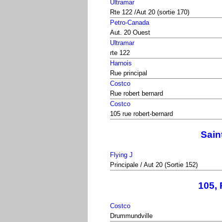
Ultramar
Rte 122 /Aut 20 (sortie 170)
Petro-Canada
Aut. 20 Ouest
Ultramar
rte 122
Harnois
Rue principal
Costco
Rue robert bernard
Costco
105 rue robert-bernard
Sain
Flying J
Principale / Aut 20 (Sortie 152)
105,
Costco
Drummundville