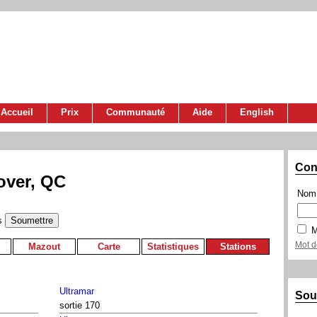
Accueil
Prix
Communauté
Aide
English
Con
over, QC
Nom 
s
M
Mot d
Mazout
Carte
Statistiques
Stations
Ultramar
Sou
sortie 170