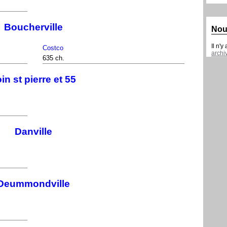
Boucherville
Nou
Il n'y
Costco
archi
635 ch.
in st pierre et 55
Danville
Deummondville