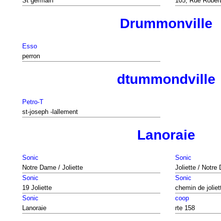
St germain
105, Rue Rober
Drummonville
Esso
perron
dtummondville
Petro-T
st-joseph -lallement
Lanoraie
Sonic
Sonic
Notre Dame / Joliette
Joliette / Notr
Sonic
Sonic
19 Joliette
chemin de joliet
Sonic
coop
Lanoraie
rte 158