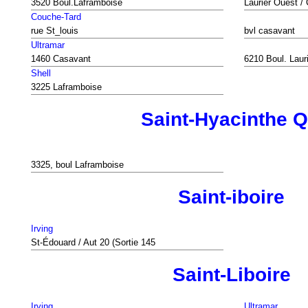
3520 Boul.Laframboise
Laurier Ouest /
Couche-Tard
rue St_louis
bvl casavant
Ultramar
1460 Casavant
6210 Boul. Laur
Shell
3225 Laframboise
Saint-Hyacinthe 
3325, boul Laframboise
Saint-iboire
Irving
St-Édouard / Aut 20 (Sortie 145
Saint-Liboire
Irving
Ultramar