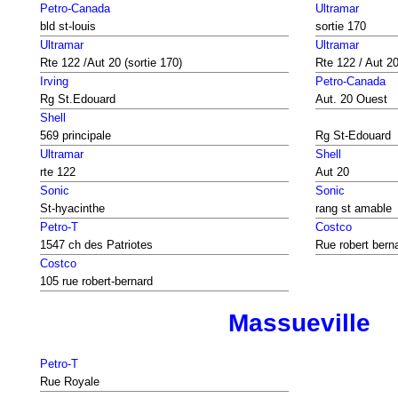
Petro-Canada
Ultramar
bld st-louis
sortie 170
Ultramar
Ultramar
Rte 122 /Aut 20 (sortie 170)
Rte 122 / Aut 20
Irving
Petro-Canada
Rg St.Edouard
Aut. 20 Ouest
Shell
569 principale
Rg St-Edouard
Ultramar
Shell
rte 122
Aut 20
Sonic
Sonic
St-hyacinthe
rang st amable
Petro-T
Costco
1547 ch des Patriotes
Rue robert bern
Costco
105 rue robert-bernard
Massueville
Petro-T
Rue Royale