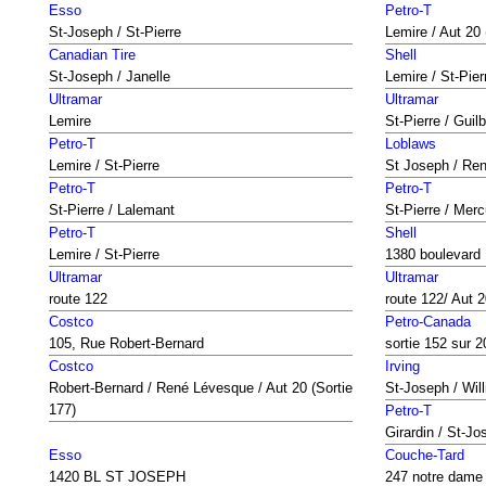
Esso
Petro-T
St-Joseph / St-Pierre
Lemire / Aut 20 
Canadian Tire
Shell
St-Joseph / Janelle
Lemire / St-Pier
Ultramar
Ultramar
Lemire
St-Pierre / Guilb
Petro-T
Loblaws
Lemire / St-Pierre
St Joseph / Re
Petro-T
Petro-T
St-Pierre / Lalemant
St-Pierre / Merc
Petro-T
Shell
Lemire / St-Pierre
1380 boulevard
Ultramar
Ultramar
route 122
route 122/ Aut 
Costco
Petro-Canada
105, Rue Robert-Bernard
sortie 152 sur 2
Costco
Irving
Robert-Bernard / René Lévesque / Aut 20 (Sortie
St-Joseph / Wil
177)
Petro-T
Girardin / St-Jo
Esso
Couche-Tard
1420 BL ST JOSEPH
247 notre dame