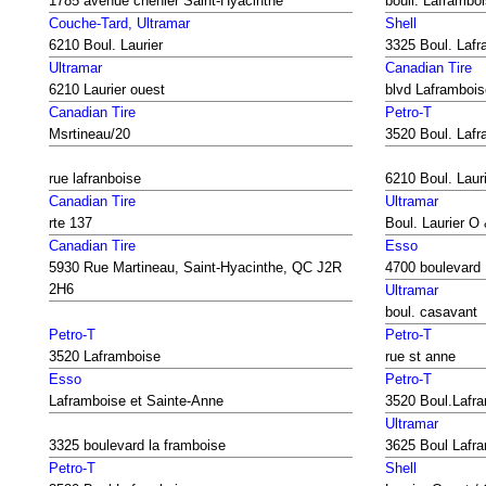
1785 avenue chenier Saint-Hyacinthe
boull. Laframbo
Couche-Tard, Ultramar
Shell
6210 Boul. Laurier
3325 Boul. Lafr
Ultramar
Canadian Tire
6210 Laurier ouest
blvd Laframbois
Canadian Tire
Petro-T
Msrtineau/20
3520 Boul. Lafr
rue lafranboise
6210 Boul. Laur
Canadian Tire
Ultramar
rte 137
Boul. Laurier O
Canadian Tire
Esso
5930 Rue Martineau, Saint-Hyacinthe, QC J2R
4700 boulevard 
2H6
Ultramar
boul. casavant
Petro-T
Petro-T
3520 Laframboise
rue st anne
Esso
Petro-T
Laframboise et Sainte-Anne
3520 Boul.Lafr
Ultramar
3325 boulevard la framboise
3625 Boul Lafra
Petro-T
Shell