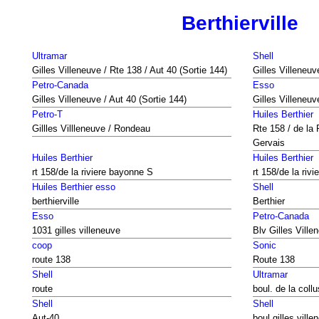
Berthierville
Ultramar
Shell
Gilles Villeneuve / Rte 138 / Aut 40 (Sortie 144)
Gilles Villeneuv
Petro-Canada
Esso
Gilles Villeneuve / Aut 40 (Sortie 144)
Gilles Villeneuv
Petro-T
Huiles Berthier
Gillles Villleneuve / Rondeau
Rte 158 / de la
Gervais
Huiles Berthier
Huiles Berthier
rt 158/de la riviere bayonne S
rt 158/de la riv
Huiles Berthier esso
Shell
berthierville
Berthier
Esso
Petro-Canada
1031 gilles villeneuve
Blv Gilles Ville
coop
Sonic
route 138
Route 138
Shell
Ultramar
route
boul. de la coll
Shell
Shell
Aut-40
boul gilles ville