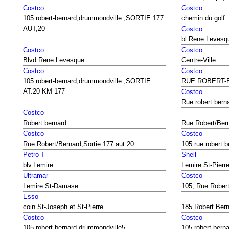
Costco
Costco
105 robert-bernard,drummondville ,SORTIE 177
chemin du golf
AUT,20
Costco
bl Rene Levesq
Costco
Costco
Blvd Rene Levesque
Centre-Ville
Costco
Costco
105 robert-bernard,drummondville ,SORTIE
RUE ROBERT-
AT.20 KM 177
Costco
Rue robert bern
Costco
Robert bernard
Rue Robert/Bern
Costco
Costco
Rue Robert/Bernard,Sortie 177 aut.20
105 rue robert b
Petro-T
Shell
blv.Lemire
Lemire St-Pierr
Ultramar
Costco
Lemire St-Damase
105, Rue Robert
Esso
coin St-Joseph et St-Pierre
185 Robert Ber
Costco
Costco
105 robert-bernard,drummondville5
105,robert-bern