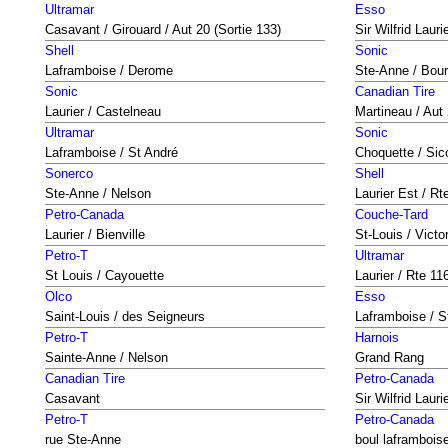
Ultramar
Esso
Casavant / Girouard / Aut 20 (Sortie 133)
Sir Wilfrid Laur
Shell
Sonic
Laframboise / Derome
Ste-Anne / Bou
Sonic
Canadian Tire
Laurier / Castelneau
Martineau / Aut
Ultramar
Sonic
Laframboise / St André
Choquette / Sic
Sonerco
Shell
Ste-Anne / Nelson
Laurier Est / Rt
Petro-Canada
Couche-Tard
Laurier / Bienville
St-Louis / Victo
Petro-T
Ultramar
St Louis / Cayouette
Laurier / Rte 11
Olco
Esso
Saint-Louis / des Seigneurs
Laframboise / S
Petro-T
Harnois
Sainte-Anne / Nelson
Grand Rang
Canadian Tire
Petro-Canada
Casavant
Sir Wilfrid Lauri
Petro-T
Petro-Canada
rue Ste-Anne
boul laframbois