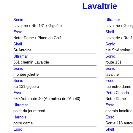
Lavaltrie
Sonic
Ultramar
Lavaltrie / Rte 131 / Giguère
Lavaltrie / Geor
Esso
Shell
Notre-Dame / Place du Golf
Lavaltrie / Rte 
Shell
Sonic
St-Antoine
rue St-Antoine
Ultramar
Sonic
581 chemin Lavaltrie
route 131
Sonic
Sonic
montée joliette
lavaltrie
Sonic
Esso
rte 131 giguere
rue notre-dame
Esso
Petro-Canada
250 Autoroute 40 (Au milieu de l'Au-40)
Notre-Dame
Ultramar
Esso
point du jours nord
chemin lavaltrie
Harnois
Esso
notre dame
Sortie 118 auto
Esso
Shell