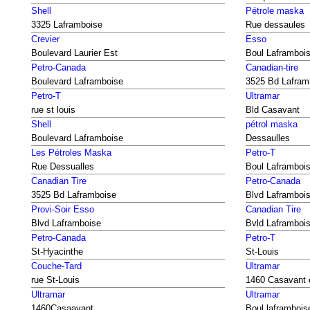
Shell
Pétrole maska
3325 Laframboise
Rue dessaules
Crevier
Esso
Boulevard Laurier Est
Boul Laframboi
Petro-Canada
Canadian-tire
Boulevard Laframboise
3525 Bd Lafram
Petro-T
Ultramar
rue st louis
Bld Casavant
Shell
pétrol maska
Boulevard Laframboise
Dessaulles
Les Pétroles Maska
Petro-T
Rue Dessualles
Boul Laframboi
Canadian Tire
Petro-Canada
3525 Bd Laframboise
Blvd Laframboi
Provi-Soir Esso
Canadian Tire
Blvd Laframboise
Bvld Laframboi
Petro-Canada
Petro-T
St-Hyacinthe
St-Louis
Couche-Tard
Ultramar
rue St-Louis
1460 Casavant 
Ultramar
Ultramar
1460Casaavant
Boul laframbois