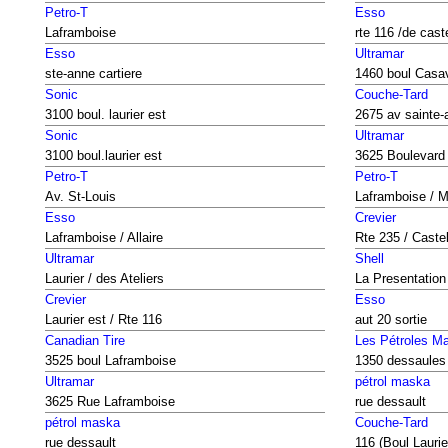
Petro-T
Esso
Laframboise
rte 116 /de cas
Esso
Ultramar
ste-anne cartiere
1460 boul Casa
Sonic
Couche-Tard
3100 boul. laurier est
2675 av sainte-
Sonic
Ultramar
3100 boul.laurier est
3625 Boulevard
Petro-T
Petro-T
Av. St-Louis
Laframboise / M
Esso
Crevier
Laframboise / Allaire
Rte 235 / Castel
Ultramar
Shell
Laurier / des Ateliers
La Presentation
Crevier
Esso
Laurier est / Rte 116
aut 20 sortie
Canadian Tire
Les Pétroles M
3525 boul Laframboise
1350 dessaules
Ultramar
pétrol maska
3625 Rue Laframboise
rue dessault
pétrol maska
Couche-Tard
rue dessault
116 (Boul Laurie