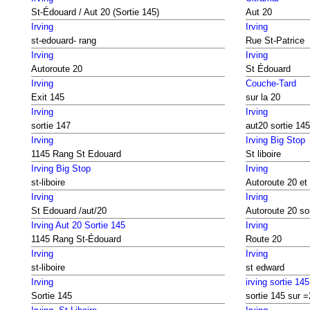
St-Édouard / Aut 20 (Sortie 145)
Aut 20
Irving
Irving
st-edouard- rang
Rue St-Patrice
Irving
Irving
Autoroute 20
St Édouard
Irving
Couche-Tard
Exit 145
sur la 20
Irving
Irving
sortie 147
aut20 sortie 145
Irving
Irving Big Stop
1145 Rang St Edouard
St liboire
Irving Big Stop
Irving
st-liboire
Autoroute 20 et
Irving
Irving
St Edouard /aut/20
Autoroute 20 so
Irving Aut 20 Sortie 145
Irving
1145 Rang St-Édouard
Route 20
Irving
Irving
st-liboire
st edward
Irving
irving sortie 145
Sortie 145
sortie 145 sur 