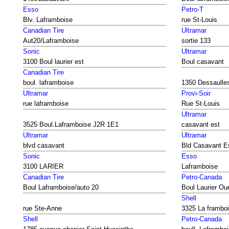
Esso
Petro-T
Blv. Laframboise
rue St-Louis
Canadian Tire
Ultramar
Aut20/Laframboise
sortie 133
Sonic
Ultramar
3100 Boul laurier est
Boul casavant
Canadian Tire
boul. laframboise
1350 Dessaulle
Ultramar
Provi-Soir
rue laframboise
Rue St-Louis
Ultramar
3525 Boul.Laframboise J2R 1E1
casavant est
Ultramar
Ultramar
blvd casavant
Bld Casavant E
Sonic
Esso
3100 LARIER
Laframboise
Canadian Tire
Petro-Canada
Boul Laframboise/auto 20
Boul Laurier Ou
Shell
rue Ste-Anne
3325 La frambo
Shell
Petro-Canada