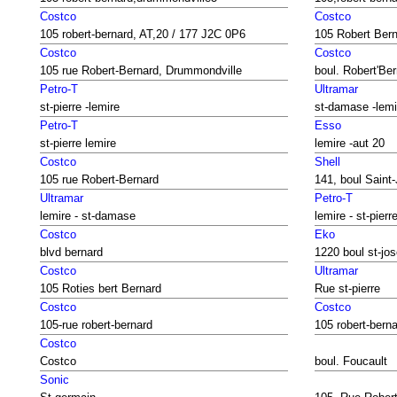
Costco
Costco
105 robert-bernard, AT,20 / 177 J2C 0P6
105 Robert Ber
Costco
Costco
105 rue Robert-Bernard, Drummondville
boul. Robert'Be
Petro-T
Ultramar
st-pierre -lemire
st-damase -lemi
Petro-T
Esso
st-pierre lemire
lemire -aut 20
Costco
Shell
105 rue Robert-Bernard
141, boul Saint
Ultramar
Petro-T
lemire - st-damase
lemire - st-pierr
Costco
Eko
blvd bernard
1220 boul st-jo
Costco
Ultramar
105 Roties bert Bernard
Rue st-pierre
Costco
Costco
105-rue robert-bernard
105 robert-berna
Costco
Costco
boul. Foucault
Sonic