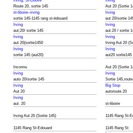
Irving, St-Liboire
Irving
Route 20, sortie 145
Aut 20 (Sortie 1
st-liboire--irving
Irving
sortie 145-1145 rang st-édouard
aut 20/sortie 14
Irving
Irving
aut;20/ sortie 145
aut.20 / sortie 
Irving
Irving
aut 20(sortie1450
Irving Aut 20 (S
Irving
Irving
sortie 145 (aut20)
aut20 sortie145
Inconnu
Aut 20 (Sortie 1
Irving
Irving
auto 20/sortie 145
Sortie 145,route
Irving
Big Stop
Aut 20
autoroute 20
Irving
aut. 20
st-liboire
Irving Aut 20 (Sortie 145)
1145 Rang St-E
1145 Rang St-Edouard
1145 Rang St