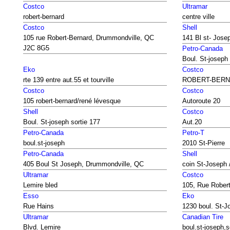
Costco
Ultramar
robert-bernard
centre ville
Costco
Shell
105 rue Robert-Bernard, Drummondville, QC
141 Bl st- Jose
J2C 8G5
Petro-Canada
Boul. St-joseph
Eko
Costco
rte 139 entre aut.55 et tourville
ROBERT-BERN
Costco
Costco
105 robert-bernard/rené lévesque
Autoroute 20
Shell
Costco
Boul. St-joseph sortie 177
Aut.20
Petro-Canada
Petro-T
boul.st-joseph
2010 St-Pierre
Petro-Canada
Shell
405 Boul St Joseph, Drummondville, QC
coin St-Joseph 
Ultramar
Costco
Lemire bled
105, Rue Robert
Esso
Eko
Rue Hains
1230 boul. St-J
Ultramar
Canadian Tire
Blvd. Lemire
boul.st-joseph,s