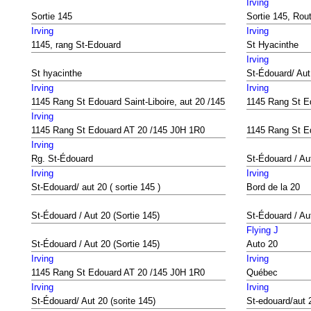
Irving
Sortie 145
Sortie 145, Rou
Irving
Irving
1145, rang St-Edouard
St Hyacinthe
Irving
St hyacinthe
St-Édouard/ Aut
Irving
Irving
1145 Rang St Edouard Saint-Liboire, aut 20 /145
1145 Rang St E
Irving
1145 Rang St Edouard AT 20 /145 J0H 1R0
1145 Rang St E
Irving
Rg. St-Édouard
St-Édouard / Au
Irving
Irving
St-Edouard/ aut 20 ( sortie 145 )
Bord de la 20
St-Édouard / Aut 20 (Sortie 145)
St-Édouard / Aut
Flying J
St-Édouard / Aut 20 (Sortie 145)
Auto 20
Irving
Irving
1145 Rang St Edouard AT 20 /145 J0H 1R0
Québec
Irving
Irving
St-Édouard/ Aut 20 (sorite 145)
St-edouard/aut 2