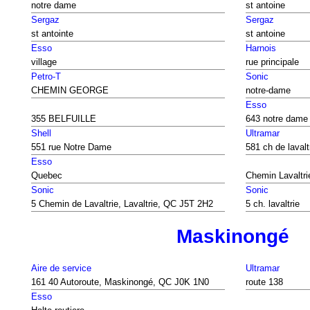
notre dame
st antoine
Sergaz
Sergaz
st antointe
st antoine
Esso
Harnois
village
rue principale
Petro-T
Sonic
CHEMIN GEORGE
notre-dame
Esso
355 BELFUILLE
643 notre dame
Shell
Ultramar
551 rue Notre Dame
581 ch de lavaltr
Esso
Quebec
Chemin Lavaltri
Sonic
Sonic
5 Chemin de Lavaltrie, Lavaltrie, QC J5T 2H2
5 ch. lavaltrie
Maskinongé
Aire de service
Ultramar
161 40 Autoroute, Maskinongé, QC J0K 1N0
route 138
Esso