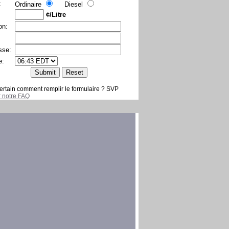
:
Ordinaire
Diesel
¢/Litre
on:
sse:
e:
ertain comment remplir le formulaire ? SVP
er notre FAQ