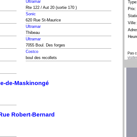
Ultramar
Type
Rte 122 / Aut 20 (sortie 170 )
Prix:
Sonic
Stati
620 Rue St-Maurice
Ville:
Ultramar
Adre
Thibeau
Heur
Ultramar
7055 Boul. Des forges
Costco
Pas c
visit
boul des recollets
ie-de-Maskinongé
 Rue Robert-Bernard