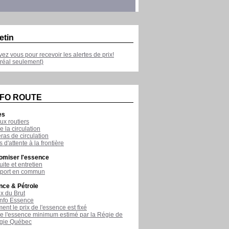
etin
ivez vous pour recevoir les alertes de prix!
réal seulement)
NFO ROUTE
es
ux routiers
e la circulation
as de circulation
 d'attente à la frontière
omiser l'essence
ite et entretien
sport en commun
nce & Pétrole
ix du Brut
nfo Essence
nt le prix de l'essence est fixé
de l'essence minimum estimé par la Régie de
rgie Québec