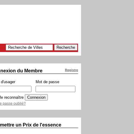
nexion du Membre
Registre
d'usager
Mot de passe
e reconnaître
e passe oublié?
mettre un Prix de l'essence