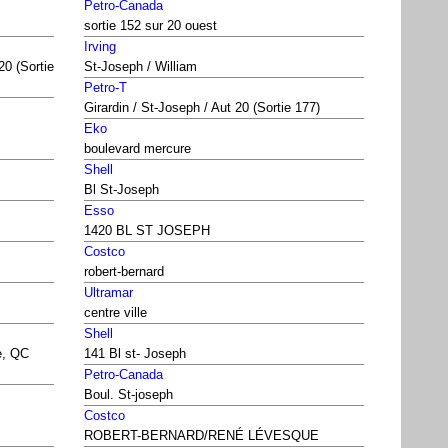
Petro-Canada
sortie 152 sur 20 ouest
Irving
20 (Sortie
St-Joseph / William
Petro-T
Girardin / St-Joseph / Aut 20 (Sortie 177)
Eko
boulevard mercure
Shell
Bl St-Joseph
Esso
1420 BL ST JOSEPH
Costco
robert-bernard
Ultramar
centre ville
Shell
e, QC
141 Bl st- Joseph
Petro-Canada
Boul. St-joseph
Costco
ROBERT-BERNARD/RENÉ LÉVESQUE