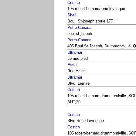
Costco
105 robert-bernard/rené lévesque
Shell
Boul. St-joseph sortie 177
Petro-Canada
boul.st-joseph
Petro-Canada
405 Boul St Joseph, Drummondville, 
Ultramar
Lemire bled
Esso
Rue Hains
Ultramar
Blvd. Lemire
Costco
105 robert-bernard,drummondville ,SO
AUT,20
Costco
Blvd Rene Levesque
Costco
105 robert-bernard,drummondville ,SO