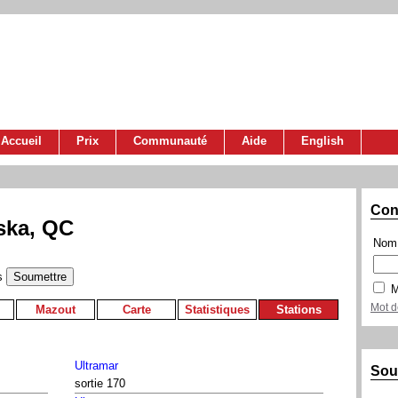
Accueil
Prix
Communauté
Aide
English
Con
ska, QC
Nom 
s
M
Mot d
Mazout
Carte
Statistiques
Stations
Ultramar
Sou
sortie 170