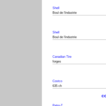
Shell
Boul de l'industrie
Shell
Boul de l'industrie
Canadian Tire
forges
Costco
635 ch
co
Petro-T