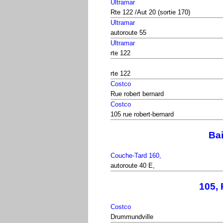
Ultramar
Rte 122 /Aut 20 (sortie 170)
Ultramar
autoroute 55
Ultramar
rte 122
rte 122
Costco
Rue robert bernard
Costco
105 rue robert-bernard
Ba
Couche-Tard 160,
autoroute 40 E,
105,
Costco
Drummundville