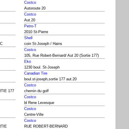
Costco
Autoroute 20
Costco
Aut.20
Petro-T
2010 St-Pierre
Shell
QC
coin St-Joseph / Hains
Costco
105, Rue Robert-Bernard/ Aut 20 (Sortie 177)
Eko
1230 boul. St-Joseph
Canadian Tire
boul.st-joseph,sortie 177 aut.20
Costco
RTIE 177
chemin du golf
Costco
bl Rene Levesque
Costco
Centre-Ville
Costco
RTIE
RUE ROBERT-BERNARD