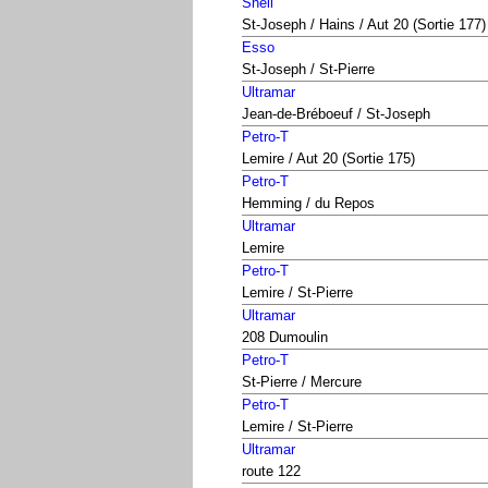
Shell
St-Joseph / Hains / Aut 20 (Sortie 177)
Esso
St-Joseph / St-Pierre
Ultramar
Jean-de-Bréboeuf / St-Joseph
Petro-T
Lemire / Aut 20 (Sortie 175)
Petro-T
Hemming / du Repos
Ultramar
Lemire
Petro-T
Lemire / St-Pierre
Ultramar
208 Dumoulin
Petro-T
St-Pierre / Mercure
Petro-T
Lemire / St-Pierre
Ultramar
route 122