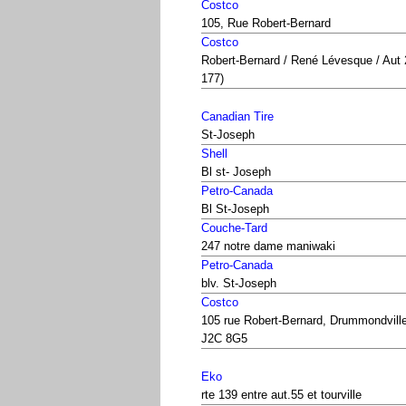
Costco
105, Rue Robert-Bernard
Costco
Robert-Bernard / René Lévesque / Aut 
177)
Canadian Tire
St-Joseph
Shell
Bl st- Joseph
Petro-Canada
Bl St-Joseph
Couche-Tard
247 notre dame maniwaki
Petro-Canada
blv. St-Joseph
Costco
105 rue Robert-Bernard, Drummondvill
J2C 8G5
Eko
rte 139 entre aut.55 et tourville