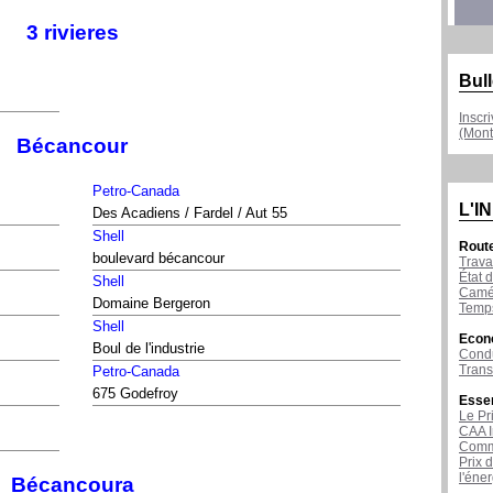
3 rivieres
Bull
Inscr
(Mont
Bécancour
Petro-Canada
L'I
Des Acadiens / Fardel / Aut 55
Shell
Rout
boulevard bécancour
Trava
État d
Shell
Camér
Domaine Bergeron
Temps
Shell
Econ
Boul de l'industrie
Condu
Tran
Petro-Canada
675 Godefroy
Esse
Le Pr
CAA I
Comme
Prix 
l'éne
Bécancoura