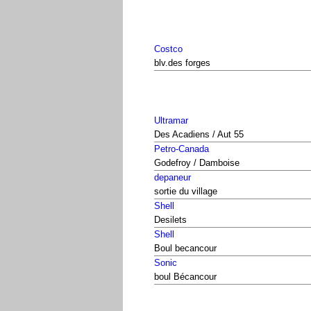
Costco
blv.des forges
Ultramar
Des Acadiens / Aut 55
Petro-Canada
Godefroy / Damboise
depaneur
sortie du village
Shell
Desilets
Shell
Boul becancour
Sonic
boul Bécancour