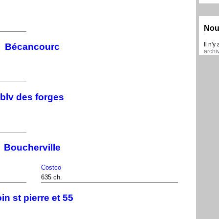
Nou
Il n'y
Bécancourc
archi
blv des forges
Boucherville
Costco
635 ch.
in st pierre et 55