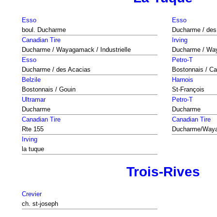
Esso
Esso
boul. Ducharme
Ducharme / des
Canadian Tire
Irving
Ducharme / Wayagamack / Industrielle
Ducharme / Way
Esso
Petro-T
Ducharme / des Acacias
Bostonnais / Ca
Belzile
Harnois
Bostonnais / Gouin
St-François
Ultramar
Petro-T
Ducharme
Ducharme
Canadian Tire
Canadian Tire
Rte 155
Ducharme/Wayag
Irving
la tuque
Trois-Rives
Crevier
ch. st-joseph