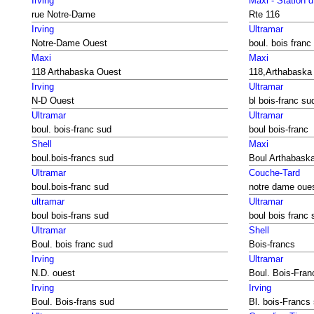
Irving
Maxi - Station 
rue Notre-Dame
Rte 116
Irving
Ultramar
Notre-Dame Ouest
boul. bois franc
Maxi
Maxi
118 Arthabaska Ouest
118,Arthabaska
Irving
Ultramar
N-D Ouest
bl bois-franc su
Ultramar
Ultramar
boul. bois-franc sud
boul bois-franc
Shell
Maxi
boul.bois-francs sud
Boul Arthabask
Ultramar
Couche-Tard
boul.bois-franc sud
notre dame oue
ultramar
Ultramar
boul bois-frans sud
boul bois franc 
Ultramar
Shell
Boul. bois franc sud
Bois-francs
Irving
Ultramar
N.D. ouest
Boul. Bois-Fran
Irving
Irving
Boul. Bois-frans sud
Bl. bois-Francs