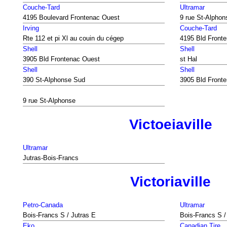
Couche-Tard
Ultramar
4195 Boulevard Frontenac Ouest
9 rue St-Alphon
Irving
Couche-Tard
Rte 112 et pi Xl au couin du cégep
4195 Bld Front
Shell
Shell
3905 Bld Frontenac Ouest
st Hal
Shell
Shell
390 St-Alphonse Sud
3905 Bld Front
9 rue St-Alphonse
Victoeiaville
Ultramar
Jutras-Bois-Francs
Victoriaville
Petro-Canada
Ultramar
Bois-Francs S / Jutras E
Bois-Francs S /
Eko
Canadian Tire