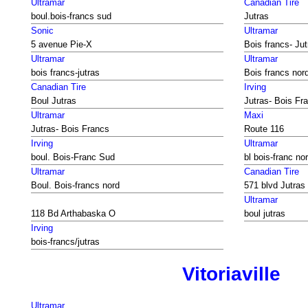
Ultramar
Canadian Tire
boul.bois-francs sud
Jutras
Sonic
Ultramar
5 avenue Pie-X
Bois francs- Jut
Ultramar
Ultramar
bois francs-jutras
Bois francs nor
Canadian Tire
Irving
Boul Jutras
Jutras- Bois Fr
Ultramar
Maxi
Jutras- Bois Francs
Route 116
Irving
Ultramar
boul. Bois-Franc Sud
bl bois-franc no
Ultramar
Canadian Tire
Boul. Bois-francs nord
571 blvd Jutras
Ultramar
118 Bd Arthabaska O
boul jutras
Irving
bois-francs/jutras
Vitoriaville
Ultramar