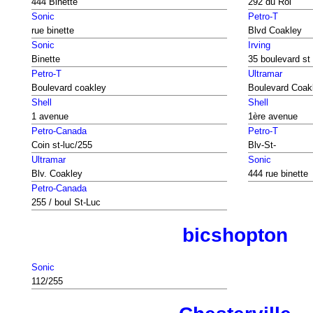
444 Binette
292 du Roi
Sonic
Petro-T
rue binette
Blvd Coakley
Sonic
Irving
Binette
35 boulevard st 
Petro-T
Ultramar
Boulevard coakley
Boulevard Coak
Shell
Shell
1 avenue
1ère avenue
Petro-Canada
Petro-T
Coin st-luc/255
Blv-St-
Ultramar
Sonic
Blv. Coakley
444 rue binette
Petro-Canada
255 / boul St-Luc
bicshopton
Sonic
112/255