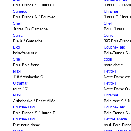
Bois Francs S / Jutras E
Jutras E / Labb
Sonerco
Ultramar
Bois Francs N / Fournier
Jutras O / Indus
Shell
Shell
Jutras O / Gamache
Boul. Jutras
Sonic
Sonic
Pie X / Gamache
395 Bois-Franc
Eko
Couche-Tard
bois-frans sud
Bois-Francs S /
Shell
coop
Boul.Bois-franc
notre dame
Maxi
Petro-T
118 Arthabaska O
Notre-Dame est
Ultramar
Petro-T
route 161
Notre-Dame O / 
Maxi
Ultramar
Arthabaska / Petite Allée
Bois-ranc S / J
Couche-Tard
Couche-Tard
Bois-Francs S / Jutras E
Bois-Francs S /
Couche-Tard
Petro-Canada
Rue notre dame
boul. Bois-Fran