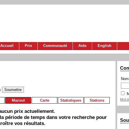
Accueil
Prix
Communauté
Aide
English
Con
Nom 
s
M
Mot d
Mazout
Carte
Statistiques
Stations
a aucun prix actuellement.
 la période de temps dans votre recherche pour
Sou
roître vos résultats.