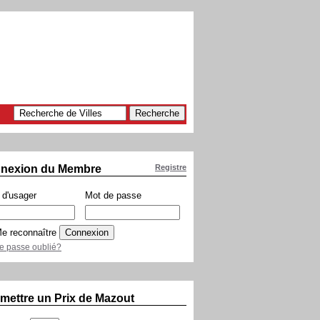
nexion du Membre
Registre
d'usager
Mot de passe
e reconnaître
e passe oublié?
mettre un Prix de Mazout