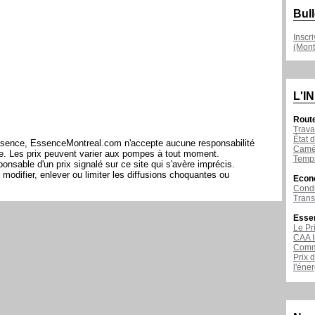
Bull
Inscr
(Mont
L'I
Rout
Trava
État d
l'essence, EssenceMontreal.com n'accepte aucune responsabilité
Camér
ite. Les prix peuvent varier aux pompes à tout moment.
Temps
sable d'un prix signalé sur ce site qui s'avère imprécis.
modifier, enlever ou limiter les diffusions choquantes ou
Econ
Condu
Tran
Esse
Le Pr
CAA I
Comme
Prix 
l'éne