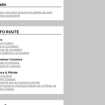
etin
ivez vous pour recevoir les alertes de prix!
réal seulement)
NFO ROUTE
es
ux routiers
e la circulation
as de circulation
 d'attente à la frontière
omiser l'essence
ite et entretien
sport en commun
nce & Pétrole
ix du Brut
nfo Essence
nt le prix de l'essence est fixé
de l'essence minimum estimé par la Régie de
rgie Québec