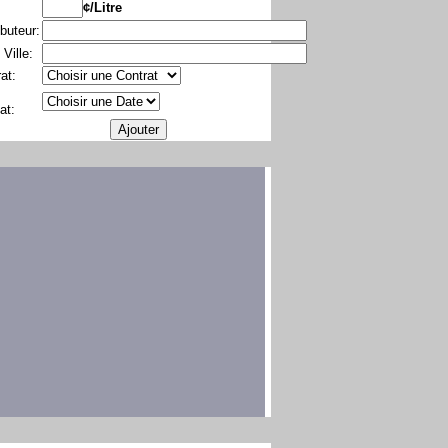
¢/Litre
ibuteur:
 Ville:
at:
at: