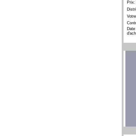
Prix:
Distr
Votre
Contr
Date
d'ach