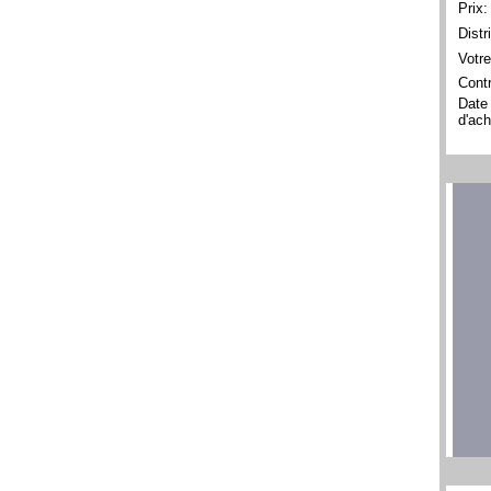
Prix:
Distr
Votre
Contr
Date
d'ach