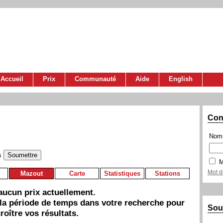
Accueil
Prix
Communauté
Aide
English
Con
Nom 
s
M
Mot d
Mazout
Carte
Statistiques
Stations
a aucun prix actuellement.
 la période de temps dans votre recherche pour
Sou
roître vos résultats.