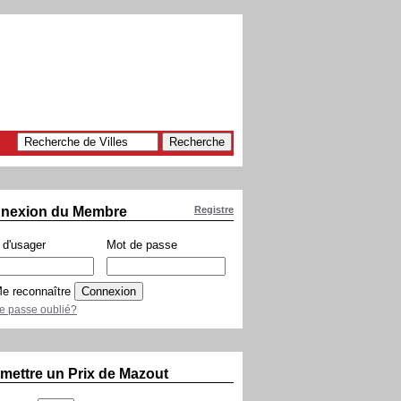
nexion du Membre
Registre
d'usager
Mot de passe
e reconnaître
e passe oublié?
mettre un Prix de Mazout