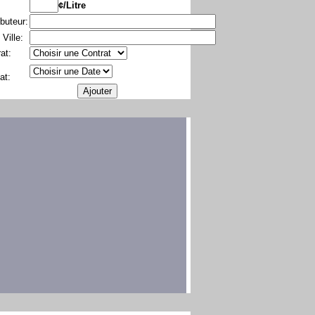
¢/Litre
ibuteur:
 Ville:
at:
at: