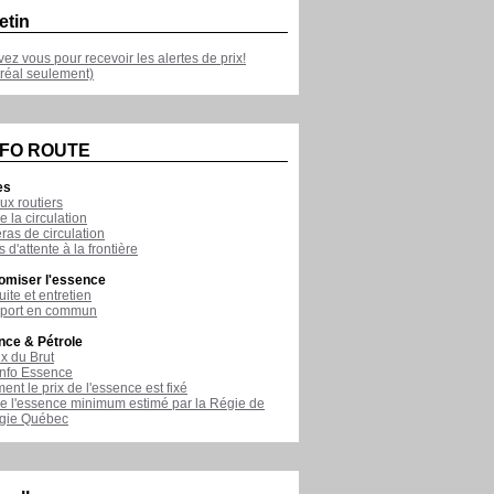
etin
ivez vous pour recevoir les alertes de prix!
réal seulement)
NFO ROUTE
es
ux routiers
e la circulation
as de circulation
 d'attente à la frontière
omiser l'essence
ite et entretien
sport en commun
nce & Pétrole
ix du Brut
nfo Essence
nt le prix de l'essence est fixé
de l'essence minimum estimé par la Régie de
rgie Québec