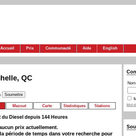
Accueil
Prix
Communauté
Aide
English
Con
helle, QC
Nom 
s
M
Mot d
Mazout
Carte
Statistiques
Stations
t du Diesel depuis 144 Heures
Sou
a aucun prix actuellement.
 la période de temps dans votre recherche pour