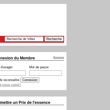
nexion du Membre
Registre
d'usager
Mot de passe
e reconnaître
e passe oublié?
mettre un Prix de l'essence