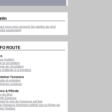
etin
ivez vous pour recevoir les alertes de prix!
réal seulement)
NFO ROUTE
es
ux routiers
e la circulation
as de circulation
 d'attente à la frontière
omiser l'essence
ite et entretien
sport en commun
nce & Pétrole
ix du Brut
nfo Essence
nt le prix de l'essence est fixé
de l'essence minimum estimé par la Régie de
rgie Québec