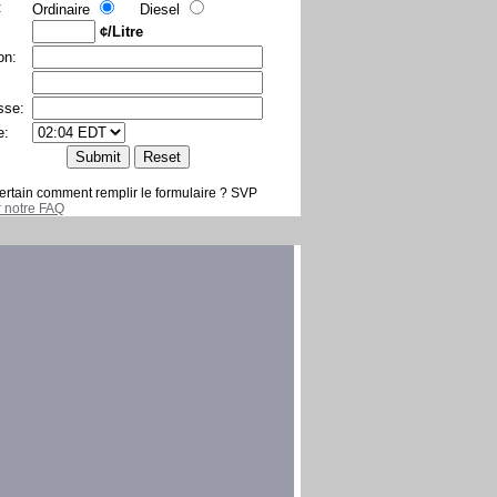
:
Ordinaire
Diesel
¢/Litre
on:
sse:
e:
ertain comment remplir le formulaire ? SVP
er notre FAQ