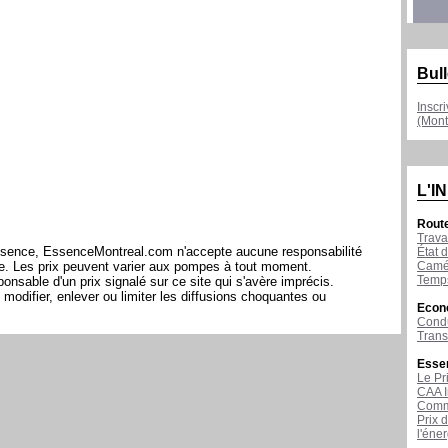
Bull
Inscr
(Mont
L'I
Rout
Trava
l'essence, EssenceMontreal.com n'accepte aucune responsabilité
État d
Camér
ite. Les prix peuvent varier aux pompes à tout moment.
Temps
sable d'un prix signalé sur ce site qui s'avère imprécis.
modifier, enlever ou limiter les diffusions choquantes ou
Econ
Condu
Tran
Esse
Le Pr
CAA I
Comme
Prix 
l'éne