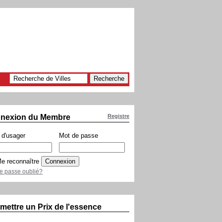
nexion du Membre
Registre
d'usager
Mot de passe
e reconnaître
e passe oublié?
mettre un Prix de l'essence