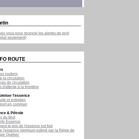
etin
ivez vous pour recevoir les alertes de prix!
réal seulement)
NFO ROUTE
es
ux routiers
e la circulation
as de circulation
 d'attente à la frontière
omiser l'essence
ite et entretien
sport en commun
nce & Pétrole
ix du Brut
nfo Essence
nt le prix de l'essence est fixé
de l'essence minimum estimé par la Régie de
rgie Québec