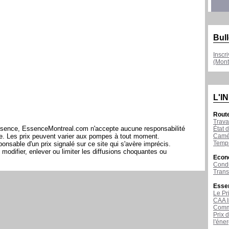
Bull
Inscr
(Mont
L'I
Rout
Trava
l'essence, EssenceMontreal.com n'accepte aucune responsabilité
État d
Camér
ite. Les prix peuvent varier aux pompes à tout moment.
Temps
sable d'un prix signalé sur ce site qui s'avère imprécis.
modifier, enlever ou limiter les diffusions choquantes ou
Econ
Condu
Tran
Esse
Le Pr
CAA I
Comme
Prix 
l'éne