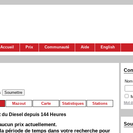
Accueil
Prix
Communauté
Aide
English
Con
Nom 
s
M
Mot d
Mazout
Carte
Statistiques
Stations
t du Diesel depuis 144 Heures
Sou
a aucun prix actuellement.
 la période de temps dans votre recherche pour