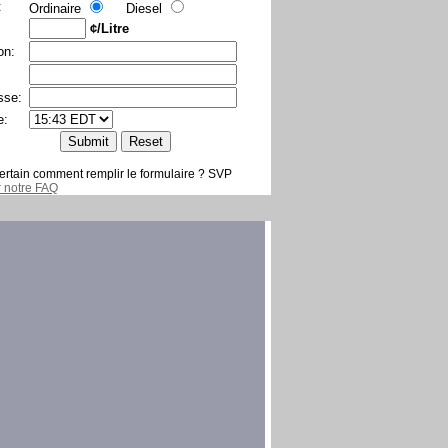
:
Ordinaire
Diesel
¢/Litre
on:
sse:
e:
ertain comment remplir le formulaire ? SVP
er notre FAQ