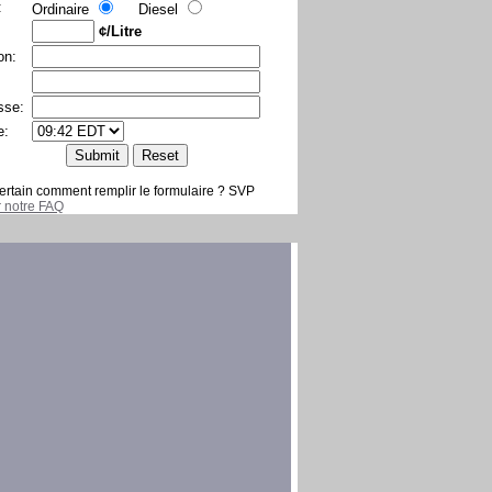
:
Ordinaire
Diesel
¢/Litre
on:
sse:
e:
ertain comment remplir le formulaire ? SVP
er notre FAQ