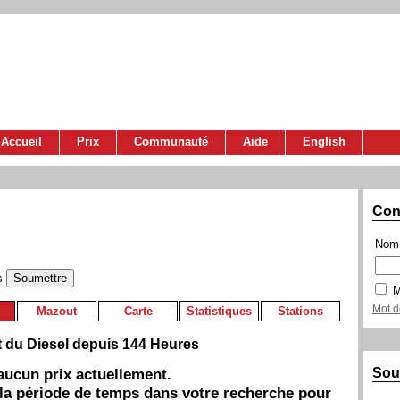
Accueil
Prix
Communauté
Aide
English
Con
Nom 
s
M
Mot d
Mazout
Carte
Statistiques
Stations
t du Diesel depuis 144 Heures
Sou
a aucun prix actuellement.
 la période de temps dans votre recherche pour