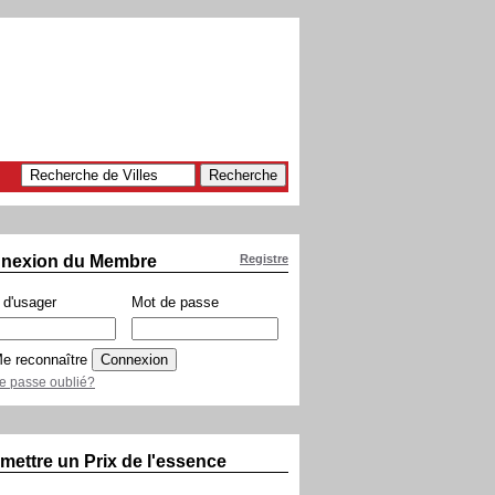
nexion du Membre
Registre
d'usager
Mot de passe
e reconnaître
e passe oublié?
mettre un Prix de l'essence