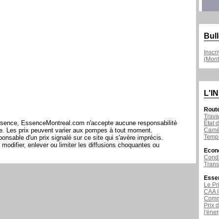
Bull
Inscr
(Mont
L'I
Rout
Trava
l'essence, EssenceMontreal.com n'accepte aucune responsabilité
État d
Camér
ite. Les prix peuvent varier aux pompes à tout moment.
Temps
sable d'un prix signalé sur ce site qui s'avère imprécis.
modifier, enlever ou limiter les diffusions choquantes ou
Econ
Condu
Tran
Esse
Le Pr
CAA I
Comme
Prix 
l'éne