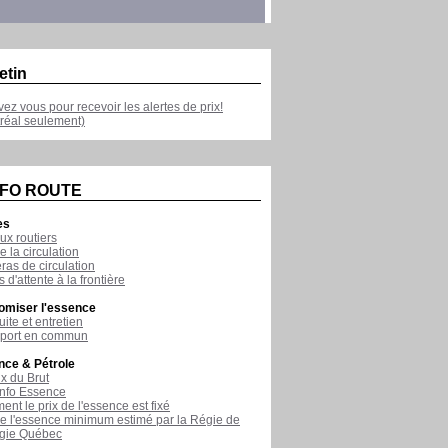
etin
ivez vous pour recevoir les alertes de prix!
réal seulement)
NFO ROUTE
es
ux routiers
e la circulation
as de circulation
 d'attente à la frontière
omiser l'essence
ite et entretien
sport en commun
nce & Pétrole
ix du Brut
nfo Essence
nt le prix de l'essence est fixé
de l'essence minimum estimé par la Régie de
rgie Québec