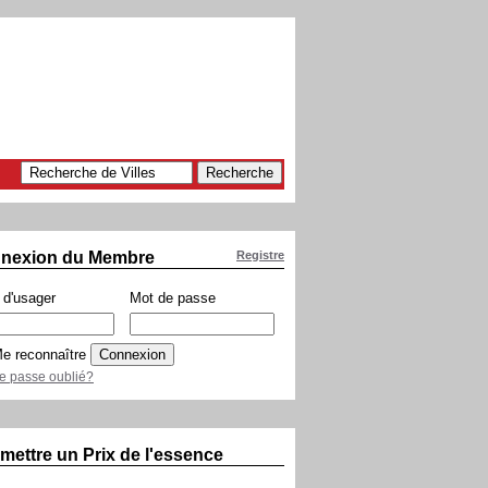
nexion du Membre
Registre
d'usager
Mot de passe
e reconnaître
e passe oublié?
mettre un Prix de l'essence