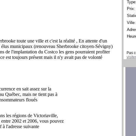
Type
Prix:
Stati
Ville:
Adre
Heur
Pas c
visit