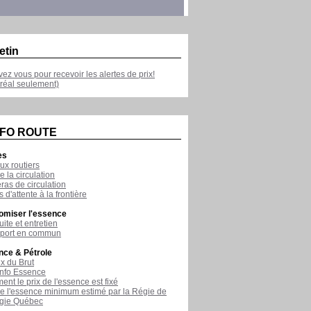
etin
ivez vous pour recevoir les alertes de prix!
réal seulement)
NFO ROUTE
es
ux routiers
e la circulation
as de circulation
 d'attente à la frontière
omiser l'essence
ite et entretien
sport en commun
nce & Pétrole
ix du Brut
nfo Essence
nt le prix de l'essence est fixé
de l'essence minimum estimé par la Régie de
rgie Québec