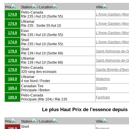
Prix
Station
/ Location
Ville
Petro-Canada
174.9
L'Ange-Gardien (Mon
Rte 235 / Aut 10 (Sortie 55)
Ultramar
174.9
L'Ange-Gardien (Mon
Rte 235 - Sortie 55 Aut 10
Esso
174.9
L'Ange-Gardien (Mon
Rte 235 / Aut 10 (Sortie 55)
Shell
174.9
L'Ange-Gardien (Mon
Rte 235 / Aut 10 (Sortie 55)
Shell
179.9
Saint-Alphonse-de-
Rte 139 / Aut 10 (Sortie 68)
Ultramar
179.9
Saint-Alphonse-de-
Rte 139 / Aut 10 (Sortie 68)
Petro-Canada
179.9
Sainte-Brigide-d'Iberv
320 rang des ecossais
Ultramar
184.9
Waterloo
4 rue Nord / Foster
Canadian Tire
189.4
Granby
Principale / Breton
Petro-Canada
189.9
Farnham
Principale (Rte 104) / Rte 235
Le plus Haut Prix de l'essence depuis
Prix
Station
/ Location
Ville
Shell
196.9
Bromont