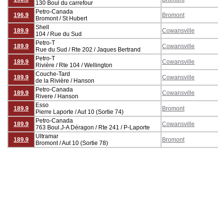
130 Boul du carrefour
Petro-Canada
196.9
Bromont
Bromont / St Hubert
Shell
189.9
Cowansville
104 / Rue du Sud
Petro-T
189.9
Cowansville
Rue du Sud / Rte 202 / Jaques Bertrand
Petro-T
189.9
Cowansville
Rivière / Rte 104 / Wellington
Couche-Tard
189.9
Cowansville
de la Rivière / Hanson
Petro-Canada
189.9
Cowansville
Rivere / Hanson
Esso
189.9
Bromont
Pierre Laporte / Aut 10 (Sortie 74)
Petro-Canada
189.9
Cowansville
763 Boul.J-A Déragon / Rte 241 / P-Laporte
Ultramar
189.9
Bromont
Bromont / Aut 10 (Sortie 78)