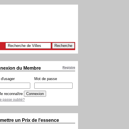
nexion du Membre
Registre
d'usager
Mot de passe
e reconnaître
e passe oublié?
mettre un Prix de l'essence