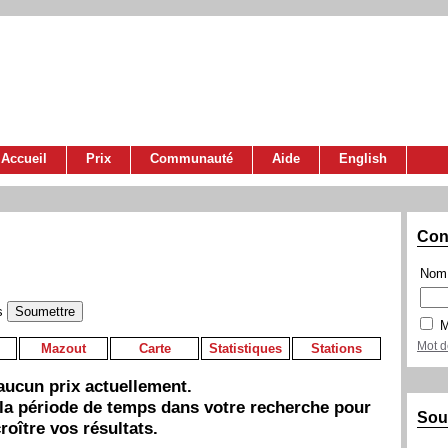
Accueil
Prix
Communauté
Aide
English
Con
Nom 
s
M
Mot d
Mazout
Carte
Statistiques
Stations
a aucun prix actuellement.
 la période de temps dans votre recherche pour
Sou
roître vos résultats.