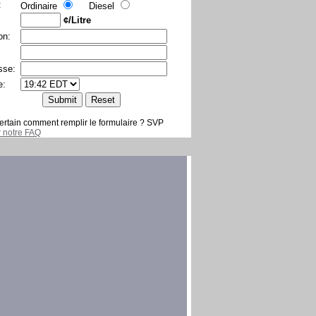
:
Ordinaire
Diesel
¢/Litre
on:
sse:
e:
ertain comment remplir le formulaire ? SVP
er notre FAQ