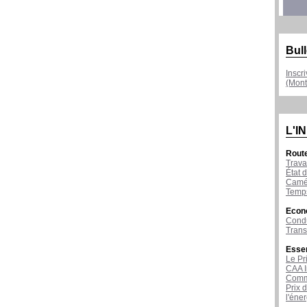
Bull
Inscr
(Mont
L'I
Rout
Trava
État d
Camér
Temps
Econ
Condu
Tran
Esse
Le Pr
CAA I
Comme
Prix 
l'éne