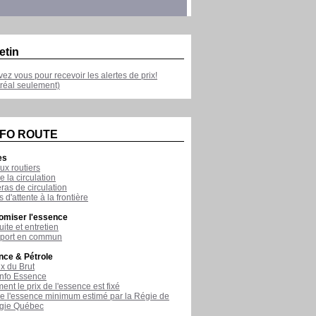
etin
ivez vous pour recevoir les alertes de prix!
réal seulement)
NFO ROUTE
es
ux routiers
e la circulation
as de circulation
 d'attente à la frontière
omiser l'essence
ite et entretien
sport en commun
nce & Pétrole
ix du Brut
nfo Essence
nt le prix de l'essence est fixé
de l'essence minimum estimé par la Régie de
rgie Québec