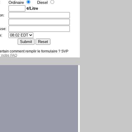
:
Ordinaire
Diesel
¢/Litre
on:
sse:
e:
ertain comment remplir le formulaire ? SVP
er notre FAQ