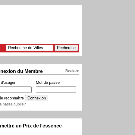
nexion du Membre
Registre
d'usager
Mot de passe
e reconnaître
e passe oublié?
mettre un Prix de l'essence