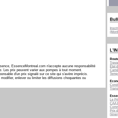
Bull
Inscr
(Mont
L'I
Rout
Trava
l'essence, EssenceMontreal.com n'accepte aucune responsabilité
État d
ite. Les prix peuvent varier aux pompes à tout moment.
Camér
Temps
sable d'un prix signalé sur ce site qui s'avère imprécis.
modifier, enlever ou limiter les diffusions choquantes ou
Econ
Condu
Tran
Esse
Le Pr
CAA I
Comme
Prix 
l'éne