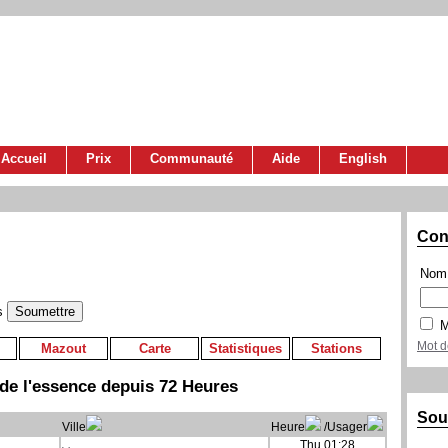
Accueil
Prix
Communauté
Aide
English
Con
Nom 
s
M
Mot d
Mazout
Carte
Statistiques
Stations
de l'essence depuis 72 Heures
Sou
Ville
Heure
/Usager
Thu 01:28