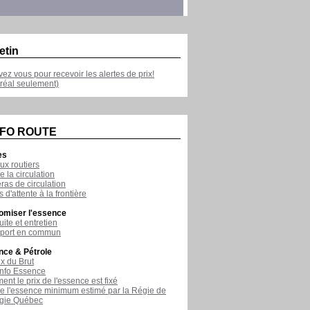
etin
ivez vous pour recevoir les alertes de prix!
réal seulement)
NFO ROUTE
es
ux routiers
e la circulation
as de circulation
 d'attente à la frontière
omiser l'essence
ite et entretien
sport en commun
nce & Pétrole
ix du Brut
nfo Essence
nt le prix de l'essence est fixé
de l'essence minimum estimé par la Régie de
rgie Québec