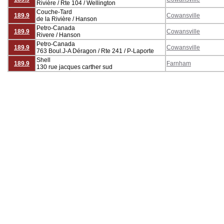
Rivière / Rte 104 / Wellington
Couche-Tard
189.9
Cowansville
de la Rivière / Hanson
Petro-Canada
189.9
Cowansville
Rivere / Hanson
Petro-Canada
189.9
Cowansville
763 Boul.J-A Déragon / Rte 241 / P-Laporte
Shell
189.9
Farnham
130 rue jacques carther sud