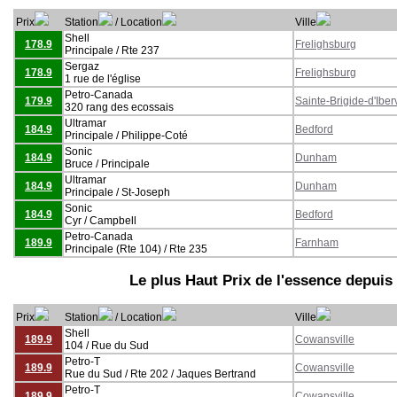
Prix
Station
/ Location
Ville
Shell
178.9
Frelighsburg
Principale / Rte 237
Sergaz
178.9
Frelighsburg
1 rue de l'église
Petro-Canada
179.9
Sainte-Brigide-d'Iberv
320 rang des ecossais
Ultramar
184.9
Bedford
Principale / Philippe-Coté
Sonic
184.9
Dunham
Bruce / Principale
Ultramar
184.9
Dunham
Principale / St-Joseph
Sonic
184.9
Bedford
Cyr / Campbell
Petro-Canada
189.9
Farnham
Principale (Rte 104) / Rte 235
Le plus Haut Prix de l'essence depuis
Prix
Station
/ Location
Ville
Shell
189.9
Cowansville
104 / Rue du Sud
Petro-T
189.9
Cowansville
Rue du Sud / Rte 202 / Jaques Bertrand
Petro-T
189.9
Cowansville