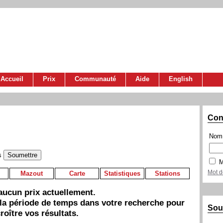
Accueil
Prix
Communauté
Aide
English
Con
Nom 
s
M
Mot d
Mazout
Carte
Statistiques
Stations
a aucun prix actuellement.
 la période de temps dans votre recherche pour
Sou
roître vos résultats.