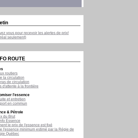
etin
ivez vous pour recevoir les alertes de prix!
réal seulement)
NFO ROUTE
es
ux routiers
e la circulation
as de circulation
 d'attente à la frontière
omiser l'essence
ite et entretien
sport en commun
nce & Pétrole
ix du Brut
nfo Essence
nt le prix de l'essence est fixé
de l'essence minimum estimé par la Régie de
rgie Québec