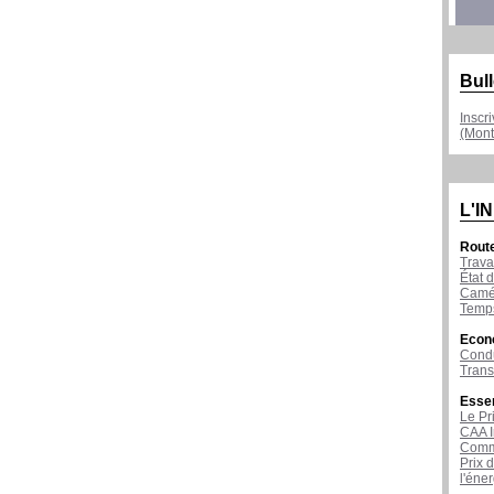
Bull
Inscr
(Mont
L'I
Rout
Trava
État d
Camér
Temps
Econ
Condu
Tran
Esse
Le Pr
CAA I
Comme
Prix 
l'éne