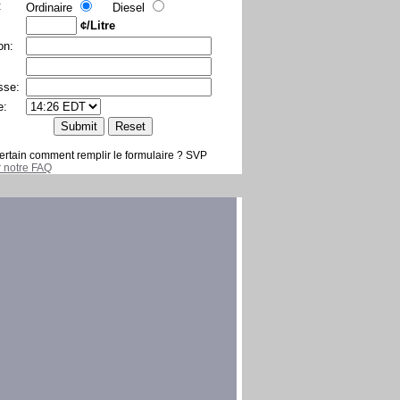
:
Ordinaire
Diesel
¢/Litre
on:
sse:
e:
ertain comment remplir le formulaire ? SVP
er notre FAQ