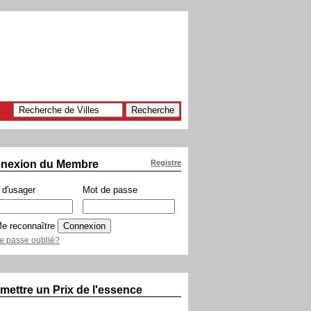
nexion du Membre
Registre
d'usager
Mot de passe
e reconnaître
e passe oublié?
mettre un Prix de l'essence