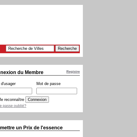
nexion du Membre
Registre
d'usager
Mot de passe
e reconnaître
e passe oublié?
mettre un Prix de l'essence