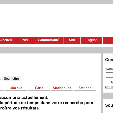
Accueil
Prix
Communauté
Aide
English
Con
Nom 
s
M
Mot d
Mazout
Carte
Statistiques
Stations
a aucun prix actuellement.
 la période de temps dans votre recherche pour
Sou
roître vos résultats.