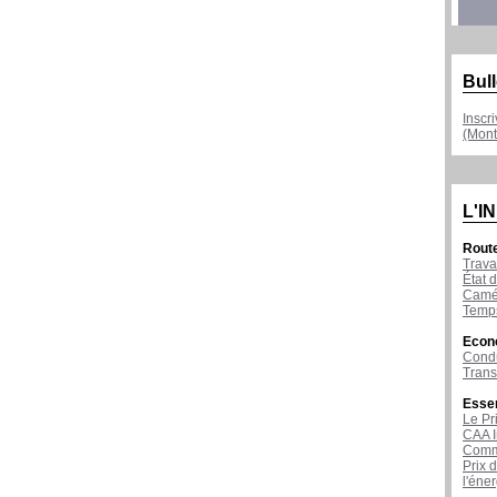
Bull
Inscr
(Mont
L'I
Rout
Trava
État d
Camér
Temps
Econ
Condu
Tran
Esse
Le Pr
CAA I
Comme
Prix 
l'éne