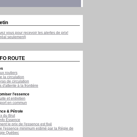
etin
ivez vous pour recevoir les alertes de prix!
réal seulement)
NFO ROUTE
es
ux routiers
e la circulation
as de circulation
 d'attente à la frontière
omiser l'essence
ite et entretien
sport en commun
nce & Pétrole
ix du Brut
nfo Essence
nt le prix de l'essence est fixé
de l'essence minimum estimé par la Régie de
rgie Québec