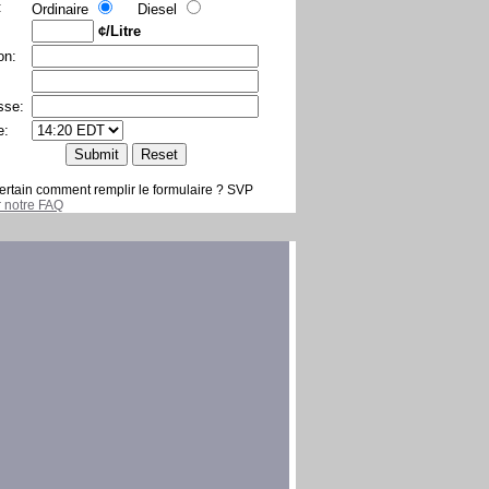
:
Ordinaire
Diesel
¢/Litre
on:
sse:
e:
ertain comment remplir le formulaire ? SVP
er notre FAQ