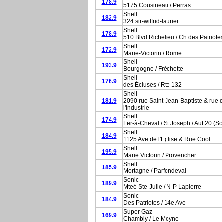
178.9
5175 Cousineau / Perras
Shell
182.9
324 sir-wilfrid-laurier
Shell
178.9
510 Blvd Richelieu / Ch des Patriote
Shell
172.9
Marie-Victorin / Rome
Shell
193.9
Bourgogne / Fréchette
Shell
176.9
des Écluses / Rte 132
Shell
181.9
2090 rue Saint-Jean-Baptiste & rue 
l'Industrie
Shell
174.9
Fer-à-Cheval / St Joseph / Aut 20 (So
Shell
184.9
1125 Ave de l'Eglise & Rue Cool
Shell
195.9
Marie Victorin / Provencher
Shell
185.9
Mortagne / Parfondeval
Sonic
189.9
Mteé Ste-Julie / N-P Lapierre
Sonic
184.9
Des Patriotes / 14e Ave
Super Gaz
169.9
Chambly / Le Moyne