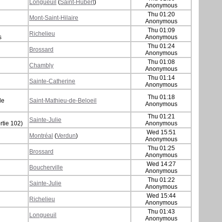
Longueuil
(
Saint-Hubert
)
Anonymous
Thu 01:20
Mont-Saint-Hilaire
Anonymous
Thu 01:09
Richelieu
s
Anonymous
Thu 01:24
Brossard
Anonymous
Thu 01:08
Chambly
Anonymous
Thu 01:14
Sainte-Catherine
Anonymous
Thu 01:18
de
Saint-Mathieu-de-Beloeil
Anonymous
Thu 01:21
Sainte-Julie
rtie 102)
Anonymous
Wed 15:51
Montréal
(
Verdun
)
Anonymous
Thu 01:25
Brossard
Anonymous
Wed 14:27
Boucherville
Anonymous
Thu 01:22
Sainte-Julie
Anonymous
Wed 15:44
Richelieu
Anonymous
Thu 01:43
Longueuil
Anonymous