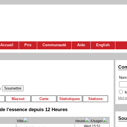
Accueil
Prix
Communauté
Aide
English
Con
Nom 
s
M
Mot d
Mazout
Carte
Statistiques
Stations
de l'essence depuis 12 Heures
Sou
Ville
Heure
/Usager
Wed 15:51