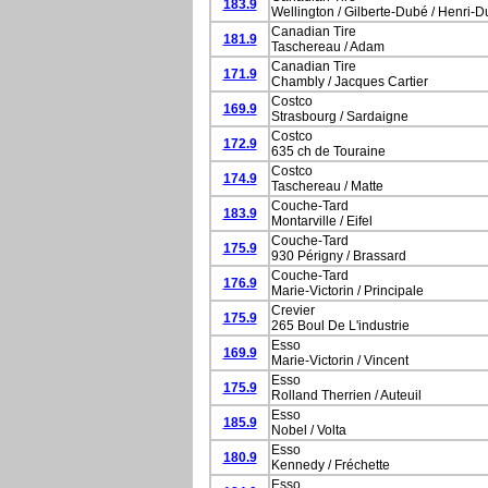
183.9
Wellington / Gilberte-Dubé / Henri-
Canadian Tire
181.9
Taschereau / Adam
Canadian Tire
171.9
Chambly / Jacques Cartier
Costco
169.9
Strasbourg / Sardaigne
Costco
172.9
635 ch de Touraine
Costco
174.9
Taschereau / Matte
Couche-Tard
183.9
Montarville / Eifel
Couche-Tard
175.9
930 Périgny / Brassard
Couche-Tard
176.9
Marie-Victorin / Principale
Crevier
175.9
265 Boul De L'industrie
Esso
169.9
Marie-Victorin / Vincent
Esso
175.9
Rolland Therrien / Auteuil
Esso
185.9
Nobel / Volta
Esso
180.9
Kennedy / Fréchette
Esso