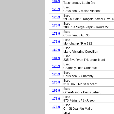
184.9
Taschereau / Lapiniére
Esso
173.9
Cousineau / Moïse Vincent
Esso
175.9
59 Ch. Saint-François-Xavier / Rte-1
Esso
175.9
200 Rue Serge-Pepin / Route 223
Esso
173.9
Cousineau / Aut 30
Esso
177.9
Monchamp / Rte 132
Esso
169.9
Marie-Victorin / Quévillon
Esso
181.9
235 Blvd Yvon-l'Heureux Nord
Esso
175.9
Chambly / dés Ormeaux
Esso
175.9
Cousineau / Chambly
Esso
175.9
3100 boul Moïse vincent
Esso
165.9
Omer-Marcil / Alexis Lebert
Esso
175.9
875 Périgny / St-Joseph
Esso
178.9
Ch. St-Jean/du Maire
Maxi