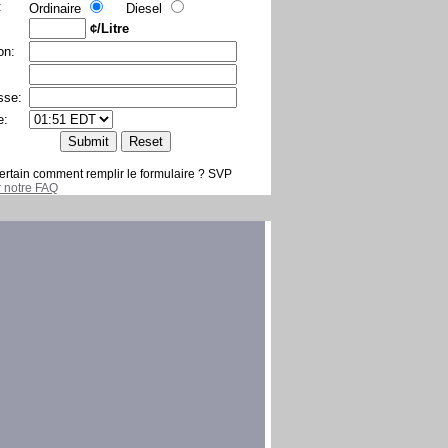
:
Ordinaire
Diesel
¢/Litre
on:
sse:
e:
ertain comment remplir le formulaire ? SVP
er notre FAQ