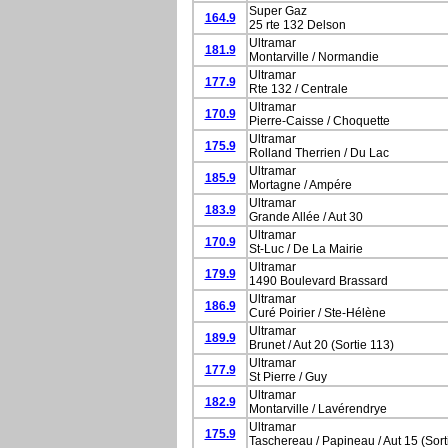
Super Gaz
164.9
25 rte 132 Delson
Ultramar
181.9
Montarville / Normandie
Ultramar
177.9
Rte 132 / Centrale
Ultramar
170.9
Pierre-Caisse / Choquette
Ultramar
175.9
Rolland Therrien / Du Lac
Ultramar
185.9
Mortagne / Ampére
Ultramar
183.9
Grande Allée / Aut 30
Ultramar
170.9
St-Luc / De La Mairie
Ultramar
179.9
1490 Boulevard Brassard
Ultramar
186.9
Curé Poirier / Ste-Hélène
Ultramar
189.9
Brunet / Aut 20 (Sortie 113)
Ultramar
177.9
St Pierre / Guy
Ultramar
182.9
Montarville / Lavérendrye
Ultramar
175.9
Taschereau / Papineau / Aut 15 (Sort