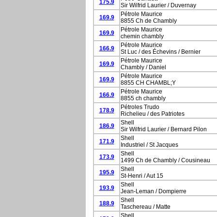
175.9
Sir Wilfrid Laurier / Duvernay
Pétrole Maurice
169.9
8855 Ch de Chambly
Pétrole Maurice
169.9
chemin chambly
Pétrole Maurice
166.9
St Luc / des Échevins / Bernier
Pétrole Maurice
169.9
Chambly / Daniel
Pétrole Maurice
169.9
8855 CH CHAMBL;Y
Pétrole Maurice
166.9
8855 ch chambly
Pétroles Trudo
178.9
Richelieu / des Patriotes
Shell
186.9
Sir Wilfrid Laurier / Bernard Pilon
Shell
171.9
Industriel / St Jacques
Shell
173.9
1499 Ch de Chambly / Cousineau
Shell
195.9
St-Henri / Aut 15
Shell
193.9
Jean-Leman / Dompierre
Shell
188.9
Taschereau / Matte
Shell