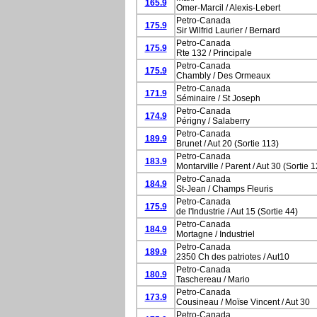
165.9
Omer-Marcil / Alexis-Lebert
Petro-Canada
175.9
Sir Wilfrid Laurier / Bernard
Petro-Canada
175.9
Rte 132 / Principale
Petro-Canada
175.9
Chambly / Des Ormeaux
Petro-Canada
171.9
Séminaire / St Joseph
Petro-Canada
174.9
Périgny / Salaberry
Petro-Canada
189.9
Brunet / Aut 20 (Sortie 113)
Petro-Canada
183.9
Montarville / Parent / Aut 30 (Sortie 
Petro-Canada
184.9
St-Jean / Champs Fleuris
Petro-Canada
175.9
de l'Industrie / Aut 15 (Sortie 44)
Petro-Canada
184.9
Mortagne / Industriel
Petro-Canada
189.9
2350 Ch des patriotes / Aut10
Petro-Canada
180.9
Taschereau / Mario
Petro-Canada
173.9
Cousineau / Moïse Vincent / Aut 30
Petro-Canada