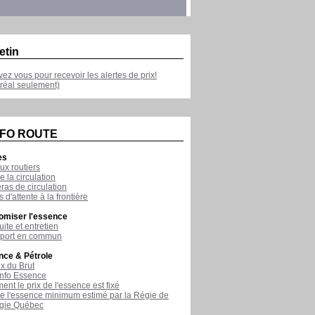
etin
ivez vous pour recevoir les alertes de prix!
réal seulement)
NFO ROUTE
es
ux routiers
e la circulation
as de circulation
 d'attente à la frontière
omiser l'essence
ite et entretien
sport en commun
nce & Pétrole
ix du Brut
nfo Essence
nt le prix de l'essence est fixé
de l'essence minimum estimé par la Régie de
rgie Québec