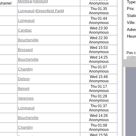
Montréal
(
Verdun
)
Type
Duhamel
Anonymous
Prix:
Thu 01:35
Longueuil
(
Greenfield Park
)
Anonymous
Stati
Thu 01:44
Longueuil
Ville:
Anonymous
Wed 23:30
Adre
Candiac
Anonymous
Heur
Wed 22:30
Boucherville
Anonymous
Wed 15:53
Brossard
Anonymous
Pas c
visit
Wed 14:25
Boucherville
Anonymous
Thu 01:07
Chambly
Anonymous
Wed 15:48
Delson
Anonymous
Thu 01:17
Beloeil
Anonymous
Thu 01:28
Varennes
Anonymous
Thu 01:37
Longueuil
Anonymous
Wed 14:26
Boucherville
Anonymous
Thu 01:08
Chambly
Anonymous
Wed 15:56