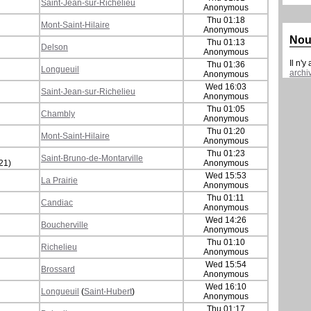
Saint-Jean-sur-Richelieu
Anonymous
Thu 01:18
Mont-Saint-Hilaire
Anonymous
Nou
Thu 01:13
Delson
Anonymous
Il n'y
Thu 01:36
Longueuil
archi
Anonymous
Wed 16:03
Saint-Jean-sur-Richelieu
Anonymous
Thu 01:05
Chambly
Anonymous
Thu 01:20
Mont-Saint-Hilaire
Anonymous
Thu 01:23
Saint-Bruno-de-Montarville
121)
Anonymous
Wed 15:53
La Prairie
Anonymous
Thu 01:11
Candiac
Anonymous
Wed 14:26
Boucherville
Anonymous
Thu 01:10
Richelieu
Anonymous
Wed 15:54
Brossard
Anonymous
Wed 16:10
Longueuil
(
Saint-Hubert
)
Anonymous
Thu 01:17