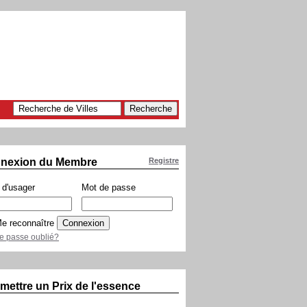
nexion du Membre
Registre
d'usager
Mot de passe
e reconnaître
e passe oublié?
mettre un Prix de l'essence