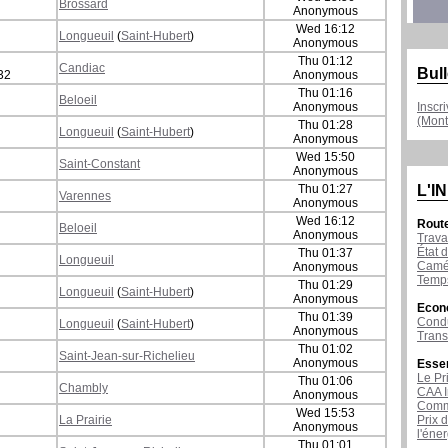
Brossard
Anonymous
Wed 16:12
Longueuil
(
Saint-Hubert
)
Anonymous
Thu 01:12
Candiac
Bull
32
Anonymous
Thu 01:16
Beloeil
Anonymous
Inscr
(Mont
Thu 01:28
Longueuil
(
Saint-Hubert
)
Anonymous
Wed 15:50
Saint-Constant
Anonymous
Thu 01:27
L'I
Varennes
Anonymous
Wed 16:12
Rout
Beloeil
Anonymous
Trava
État d
Thu 01:37
Longueuil
Camér
Anonymous
Temps
Thu 01:29
Longueuil
(
Saint-Hubert
)
Anonymous
Econ
Thu 01:39
Condu
Longueuil
(
Saint-Hubert
)
Anonymous
Tran
Thu 01:02
Saint-Jean-sur-Richelieu
Anonymous
Esse
Le Pr
Thu 01:06
Chambly
CAA I
Anonymous
Comme
Wed 15:53
La Prairie
Prix 
Anonymous
l'éne
Thu 01:01