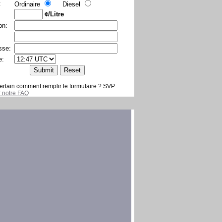
:
Ordinaire
Diesel
¢/Litre
on:
sse:
e:
ertain comment remplir le formulaire ? SVP
er notre FAQ