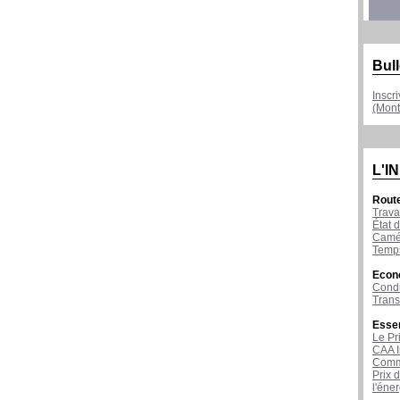
Bull
Inscr
(Mont
L'I
Rout
Trava
État d
Camér
Temps
Econ
Condu
Tran
Esse
Le Pr
CAA I
Comme
Prix 
l'éne