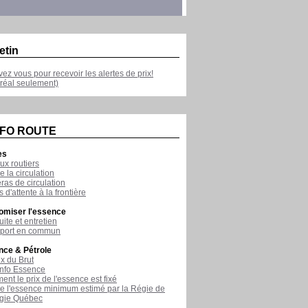
etin
ivez vous pour recevoir les alertes de prix!
réal seulement)
NFO ROUTE
es
ux routiers
e la circulation
as de circulation
 d'attente à la frontière
omiser l'essence
ite et entretien
sport en commun
nce & Pétrole
ix du Brut
nfo Essence
nt le prix de l'essence est fixé
de l'essence minimum estimé par la Régie de
rgie Québec