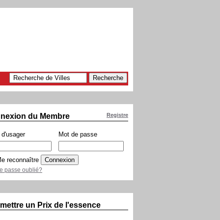
nexion du Membre
Registre
d'usager
Mot de passe
e reconnaître
e passe oublié?
mettre un Prix de l'essence