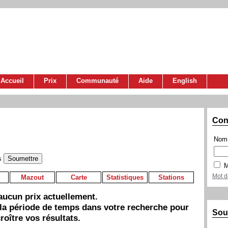
Accueil
Prix
Communauté
Aide
English
Con
Nom 
s
M
Mot d
Mazout
Carte
Statistiques
Stations
a aucun prix actuellement.
 la période de temps dans votre recherche pour
Sou
roître vos résultats.