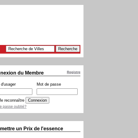
nexion du Membre
Registre
d'usager
Mot de passe
e reconnaître
e passe oublié?
mettre un Prix de l'essence