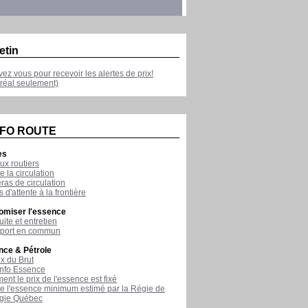
etin
ivez vous pour recevoir les alertes de prix!
réal seulement)
NFO ROUTE
es
ux routiers
e la circulation
as de circulation
 d'attente à la frontière
omiser l'essence
ite et entretien
sport en commun
nce & Pétrole
ix du Brut
nfo Essence
nt le prix de l'essence est fixé
de l'essence minimum estimé par la Régie de
rgie Québec