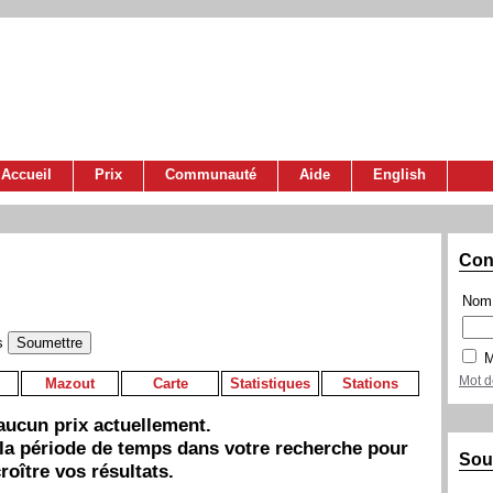
Accueil
Prix
Communauté
Aide
English
Con
Nom 
s
M
Mot d
Mazout
Carte
Statistiques
Stations
a aucun prix actuellement.
 la période de temps dans votre recherche pour
Sou
roître vos résultats.