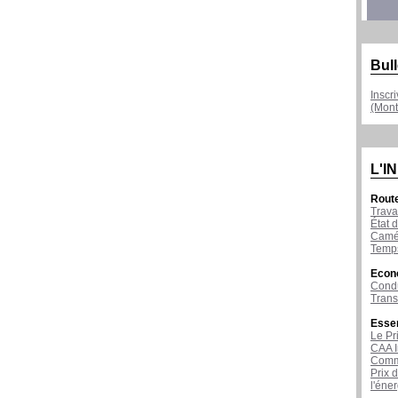
Bull
Inscr
(Mont
L'I
Rout
Trava
État d
Camér
Temps
Econ
Condu
Tran
Esse
Le Pr
CAA I
Comme
Prix 
l'éne