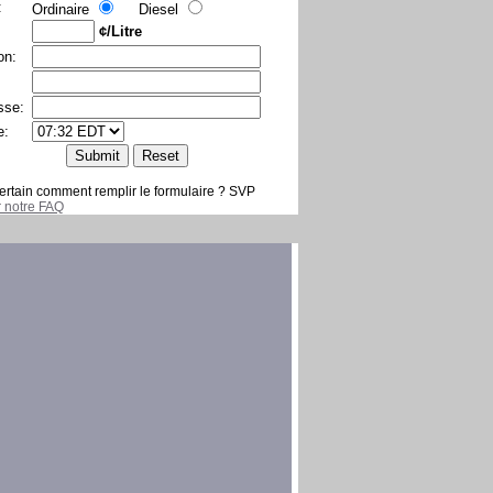
:
Ordinaire
Diesel
¢/Litre
on:
sse:
e:
ertain comment remplir le formulaire ? SVP
er notre FAQ