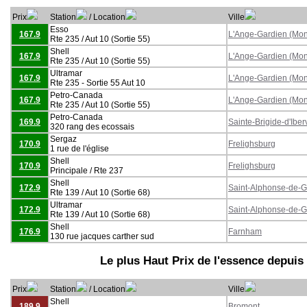
Prix
Station
/ Location
Ville
Esso
167.9
L'Ange-Gardien (Mon
Rte 235 / Aut 10 (Sortie 55)
Shell
167.9
L'Ange-Gardien (Mon
Rte 235 / Aut 10 (Sortie 55)
Ultramar
167.9
L'Ange-Gardien (Mon
Rte 235 - Sortie 55 Aut 10
Petro-Canada
167.9
L'Ange-Gardien (Mon
Rte 235 / Aut 10 (Sortie 55)
Petro-Canada
169.9
Sainte-Brigide-d'Iberv
320 rang des ecossais
Sergaz
170.9
Frelighsburg
1 rue de l'église
Shell
170.9
Frelighsburg
Principale / Rte 237
Shell
172.9
Saint-Alphonse-de-
Rte 139 / Aut 10 (Sortie 68)
Ultramar
172.9
Saint-Alphonse-de-
Rte 139 / Aut 10 (Sortie 68)
Shell
176.9
Farnham
130 rue jacques carther sud
Le plus Haut Prix de l'essence depuis
Prix
Station
/ Location
Ville
Shell
189.9
Bromont