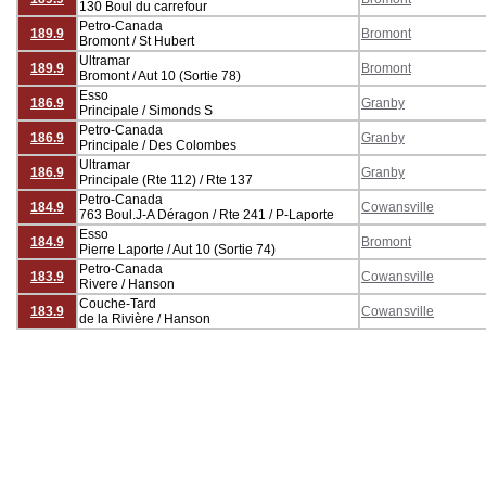
130 Boul du carrefour
Petro-Canada
189.9
Bromont
Bromont / St Hubert
Ultramar
189.9
Bromont
Bromont / Aut 10 (Sortie 78)
Esso
186.9
Granby
Principale / Simonds S
Petro-Canada
186.9
Granby
Principale / Des Colombes
Ultramar
186.9
Granby
Principale (Rte 112) / Rte 137
Petro-Canada
184.9
Cowansville
763 Boul.J-A Déragon / Rte 241 / P-Laporte
Esso
184.9
Bromont
Pierre Laporte / Aut 10 (Sortie 74)
Petro-Canada
183.9
Cowansville
Rivere / Hanson
Couche-Tard
183.9
Cowansville
de la Rivière / Hanson