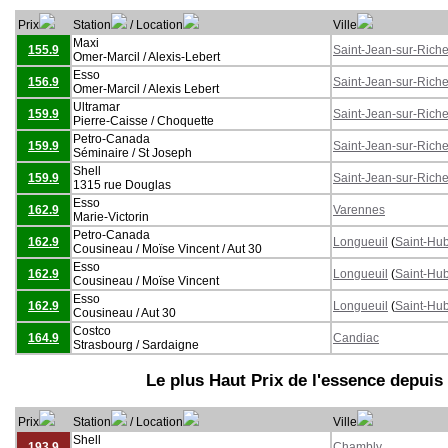
Prix
Station
/ Location
Ville
Maxi
155.9
Saint-Jean-sur-Riche
Omer-Marcil / Alexis-Lebert
Esso
156.9
Saint-Jean-sur-Riche
Omer-Marcil / Alexis Lebert
Ultramar
159.9
Saint-Jean-sur-Riche
Pierre-Caisse / Choquette
Petro-Canada
159.9
Saint-Jean-sur-Riche
Séminaire / St Joseph
Shell
159.9
Saint-Jean-sur-Riche
1315 rue Douglas
Esso
162.9
Varennes
Marie-Victorin
Petro-Canada
162.9
Longueuil
(
Saint-Hub
Cousineau / Moïse Vincent / Aut 30
Esso
162.9
Longueuil
(
Saint-Hub
Cousineau / Moïse Vincent
Esso
162.9
Longueuil
(
Saint-Hub
Cousineau / Aut 30
Costco
164.9
Candiac
Strasbourg / Sardaigne
Le plus Haut Prix de l'essence depuis
Prix
Station
/ Location
Ville
Shell
193.9
Chambly