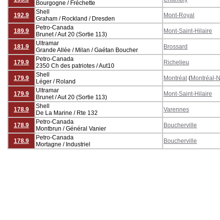
Bourgogne / Fréchette
Shell
192.9
Mont-Royal
Graham / Rockland / Dresden
Petro-Canada
189.9
Mont-Saint-Hilaire
Brunet / Aut 20 (Sortie 113)
Ultramar
181.9
Brossard
Grande Allée / Milan / Gaétan Boucher
Petro-Canada
179.9
Richelieu
2350 Ch des patriotes / Aut10
Shell
179.9
Montréal
(
Montréal-
Léger / Roland
Ultramar
179.9
Mont-Saint-Hilaire
Brunet / Aut 20 (Sortie 113)
Shell
178.9
Varennes
De La Marine / Rte 132
Petro-Canada
178.9
Boucherville
Montbrun / Général Vanier
Petro-Canada
178.9
Boucherville
Mortagne / Industriel