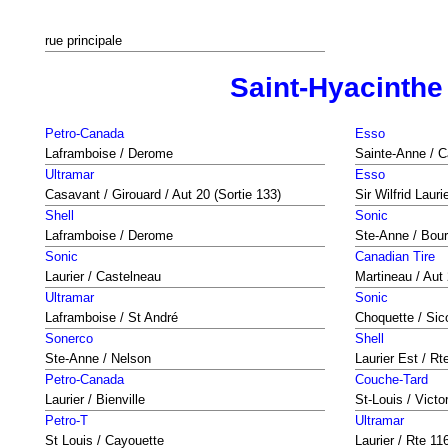
rue principale
Saint-Hyacinthe
Petro-Canada
Esso
Laframboise / Derome
Sainte-Anne / C
Ultramar
Esso
Casavant / Girouard / Aut 20 (Sortie 133)
Sir Wilfrid Laur
Shell
Sonic
Laframboise / Derome
Ste-Anne / Bou
Sonic
Canadian Tire
Laurier / Castelneau
Martineau / Aut
Ultramar
Sonic
Laframboise / St André
Choquette / Sic
Sonerco
Shell
Ste-Anne / Nelson
Laurier Est / Rt
Petro-Canada
Couche-Tard
Laurier / Bienville
St-Louis / Victo
Petro-T
Ultramar
St Louis / Cayouette
Laurier / Rte 11