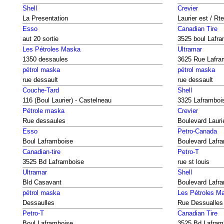
Shell
Crevier
La Presentation
Laurier est / Rt
Esso
Canadian Tire
aut 20 sortie
3525 boul Lafr
Les Pétroles Maska
Ultramar
1350 dessaules
3625 Rue Lafra
pétrol maska
pétrol maska
rue dessault
rue dessault
Couche-Tard
Shell
116 (Boul Laurier) - Castelneau
3325 Laframboi
Pétrole maska
Crevier
Rue dessaules
Boulevard Lauri
Esso
Petro-Canada
Boul Laframboise
Boulevard Lafr
Canadian-tire
Petro-T
3525 Bd Laframboise
rue st louis
Ultramar
Shell
Bld Casavant
Boulevard Lafr
pétrol maska
Les Pétroles M
Dessaulles
Rue Dessualles
Petro-T
Canadian Tire
Boul Laframboise
3525 Bd Lafram