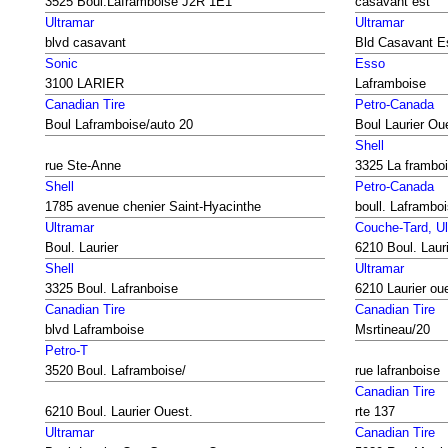
3525 Boul.Laframboise J2R 1E1
casavant est
Ultramar
Ultramar
blvd casavant
Bld Casavant E
Sonic
Esso
3100 LARIER
Laframboise
Canadian Tire
Petro-Canada
Boul Laframboise/auto 20
Boul Laurier Ou
Shell
rue Ste-Anne
3325 La frambo
Shell
Petro-Canada
1785 avenue chenier Saint-Hyacinthe
boull. Laframbo
Ultramar
Couche-Tard, Ul
Boul. Laurier
6210 Boul. Laur
Shell
Ultramar
3325 Boul. Lafranboise
6210 Laurier ou
Canadian Tire
Canadian Tire
blvd Laframboise
Msrtineau/20
Petro-T
3520 Boul. Laframboise/
rue lafranboise
Canadian Tire
6210 Boul. Laurier Ouest.
rte 137
Ultramar
Canadian Tire