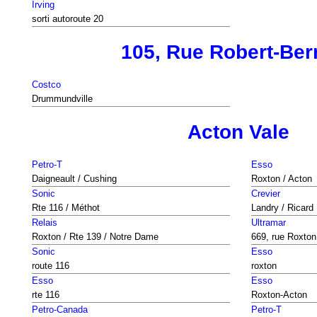
Irving
sorti autoroute 20
105, Rue Robert-Ber
Costco
Drummundville
Acton Vale
Petro-T
Esso
Daigneault / Cushing
Roxton / Acton
Sonic
Crevier
Rte 116 / Méthot
Landry / Ricard
Relais
Ultramar
Roxton / Rte 139 / Notre Dame
669, rue Roxton
Sonic
Esso
route 116
roxton
Esso
Esso
rte 116
Roxton-Acton
Petro-Canada
Petro-T