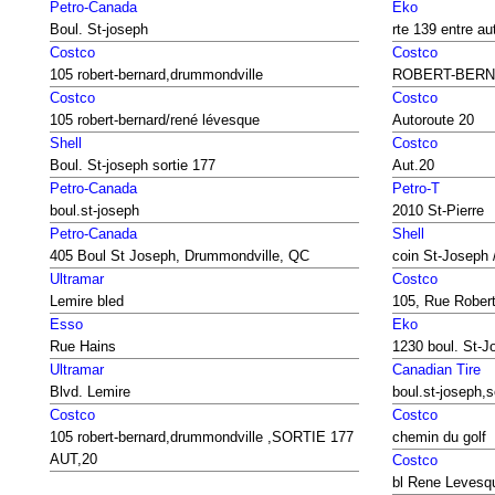
Petro-Canada
Eko
Boul. St-joseph
rte 139 entre aut
Costco
Costco
105 robert-bernard,drummondville
ROBERT-BERN
Costco
Costco
105 robert-bernard/rené lévesque
Autoroute 20
Shell
Costco
Boul. St-joseph sortie 177
Aut.20
Petro-Canada
Petro-T
boul.st-joseph
2010 St-Pierre
Petro-Canada
Shell
405 Boul St Joseph, Drummondville, QC
coin St-Joseph 
Ultramar
Costco
Lemire bled
105, Rue Robert
Esso
Eko
Rue Hains
1230 boul. St-J
Ultramar
Canadian Tire
Blvd. Lemire
boul.st-joseph,s
Costco
Costco
105 robert-bernard,drummondville ,SORTIE 177
chemin du golf
AUT,20
Costco
bl Rene Levesq