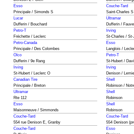
Esso
Couche-Tard
Principale / Simonds S
Saint-Charles S
Lucar
Ultramar
Dufferin / Bouchard
Dufferin / Fauve
Petro-T
Irving
Fréchette / Leclerc
St-Charles / St
Petro-Canada
Esso
Principale / Des Colombes
Langlois / Lecle
Olco
Petro-T
Dufferin / 9e Rang
St-Hubert / Dav
Irving
Irving
St-Hubert / Leclerc O
Denison / Lemi
Canadian Tire
Shell
Principale / Breton
Robinson / Not
Ultramar
Shell
Rte 112
Robinson
Esso
Shell
Maisonneuve / Simmonds
Robinson
Couche-Tard
Couche-Tard
554 rue Denison E, Granby
554 Denison (pr
Couche-Tard
Esso