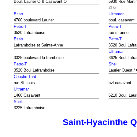
Boul. Laurier O & Casavant O
5930 Rue Marti
2H6
Esso
Ultramar
4700 boulevard Laurier
boul. casavant
Petro-T
Petro-T
3520 Laframboise
rue st anne
Esso
Petro-T
Laframboise et Sainte-Anne
3520 Boul.Lafr
Ultramar
3325 boulevard la framboise
3625 Boul Lafra
Petro-T
Shell
3520 Boul.Laframboise
Laurier Ouest /
Couche-Tard
rue St_louis
bvl casavant
Ultramar
1460 Casavant
6210 Boul. Laur
Shell
3225 Laframboise
Saint-Hyacinthe 