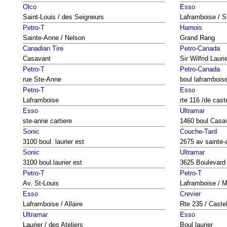
Olco
Esso
Saint-Louis / des Seigneurs
Laframboise / S
Petro-T
Harnois
Sainte-Anne / Nelson
Grand Rang
Canadian Tire
Petro-Canada
Casavant
Sir Wilfrid Lauri
Petro-T
Petro-Canada
rue Ste-Anne
boul laframbois
Petro-T
Esso
Laframboise
rte 116 /de cas
Esso
Ultramar
ste-anne cartiere
1460 boul Casa
Sonic
Couche-Tard
3100 boul. laurier est
2675 av sainte-
Sonic
Ultramar
3100 boul.laurier est
3625 Boulevard
Petro-T
Petro-T
Av. St-Louis
Laframboise / M
Esso
Crevier
Laframboise / Allaire
Rte 235 / Castel
Ultramar
Esso
Laurier / des Ateliers
Boul laurier