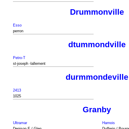
Drummonville
Esso
perron
dtummondville
Petro-T
st-joseph -lallement
durmmondeville
2413
1025
Granby
Ultramar
Harnois
Denison E / Glen
Dufferin / Bourg