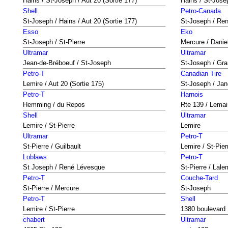
Hains / St-Joseph / Aut 20 (Sortie 177)
Hains / St-Josep
Shell
Petro-Canada
St-Joseph / Hains / Aut 20 (Sortie 177)
St-Joseph / Re
Esso
Eko
St-Joseph / St-Pierre
Mercure / Danie
Ultramar
Ultramar
Jean-de-Bréboeuf / St-Joseph
St-Joseph / Gra
Petro-T
Canadian Tire
Lemire / Aut 20 (Sortie 175)
St-Joseph / Jan
Petro-T
Harnois
Hemming / du Repos
Rte 139 / Lemai
Shell
Ultramar
Lemire / St-Pierre
Lemire
Ultramar
Petro-T
St-Pierre / Guilbault
Lemire / St-Pier
Loblaws
Petro-T
St Joseph / René Lévesque
St-Pierre / Lale
Petro-T
Couche-Tard
St-Pierre / Mercure
St-Joseph
Petro-T
Shell
Lemire / St-Pierre
1380 boulevard
chabert
Ultramar