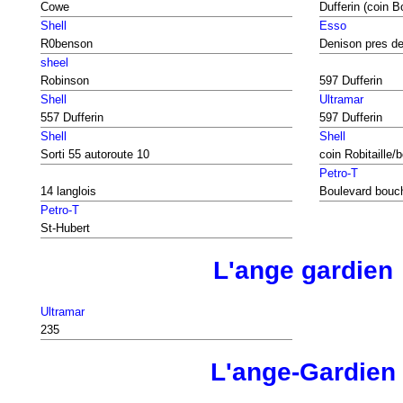
Cowe
Dufferin (coin B
Shell
Esso
R0benson
Denison pres de
sheel
Robinson
597 Dufferin
Shell
Ultramar
557 Dufferin
597 Dufferin
Shell
Shell
Sorti 55 autoroute 10
coin Robitaille/
Petro-T
14 langlois
Boulevard bouc
Petro-T
St-Hubert
L'ange gardien
Ultramar
235
L'ange-Gardien