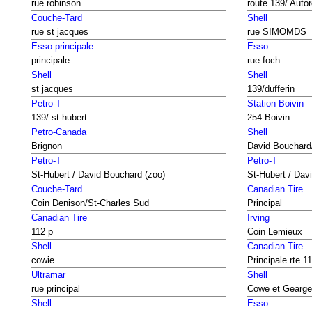
rue robinson
route 139/ Auto
Couche-Tard
Shell
rue st jacques
rue SIMOMDS
Esso principale
Esso
principale
rue foch
Shell
Shell
st jacques
139/dufferin
Petro-T
Station Boivin
139/ st-hubert
254 Boivin
Petro-Canada
Shell
Brignon
David Bouchard/
Petro-T
Petro-T
St-Hubert / David Bouchard (zoo)
St-Hubert / Dav
Couche-Tard
Canadian Tire
Coin Denison/St-Charles Sud
Principal
Canadian Tire
Irving
112 p
Coin Lemieux
Shell
Canadian Tire
cowie
Principale rte 1
Ultramar
Shell
rue principal
Cowe et Gearge
Shell
Esso