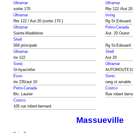
Ultramar
Ultramar
sortie 170
Rte 122 /Aut 20 
Ultramar
Irving
Rte 122 / Aut 20 (sortie 170 )
Rg St.Edouard
Ultramar
Petro-Canada
Sainte-Madeleine
Aut. 20 Ouest
Shell
569 principale
Rg St-Edouard
Ultramar
Shell
rte 122
Aut 20
Sonic
Ultramar
St-hyacinthe
AUTOROUTE10
Esso
Sonic
rte 235/aut 10
rang st amable
Petro-Canada
Costco
Blv. Laurier
Rue robert bern
Costco
105 rue robert-bernard
Massueville