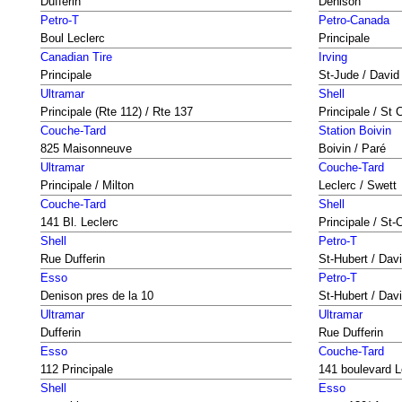
Dufferin
Denison
Petro-T
Petro-Canada
Boul Leclerc
Principale
Canadian Tire
Irving
Principale
St-Jude / Davi
Ultramar
Shell
Principale (Rte 112) / Rte 137
Principale / St 
Couche-Tard
Station Boivin
825 Maisonneuve
Boivin / Paré
Ultramar
Couche-Tard
Principale / Milton
Leclerc / Swett
Couche-Tard
Shell
141 Bl. Leclerc
Principale / St-
Shell
Petro-T
Rue Dufferin
St-Hubert / Dav
Esso
Petro-T
Denison pres de la 10
St-Hubert / Dav
Ultramar
Ultramar
Dufferin
Rue Dufferin
Esso
Couche-Tard
112 Principale
141 boulevard L
Shell
Esso