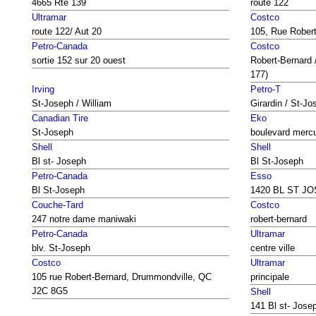
4665 Rte 139
route 122
Ultramar
Costco
route 122/ Aut 20
105, Rue Rober
Petro-Canada
Costco
sortie 152 sur 20 ouest
Robert-Bernard 
177)
Irving
Petro-T
St-Joseph / William
Girardin / St-Jo
Canadian Tire
Eko
St-Joseph
boulevard merc
Shell
Shell
Bl st- Joseph
Bl St-Joseph
Petro-Canada
Esso
Bl St-Joseph
1420 BL ST J
Couche-Tard
Costco
247 notre dame maniwaki
robert-bernard
Petro-Canada
Ultramar
blv. St-Joseph
centre ville
Costco
Ultramar
105 rue Robert-Bernard, Drummondville, QC
principale
J2C 8G5
Shell
141 Bl st- Jose