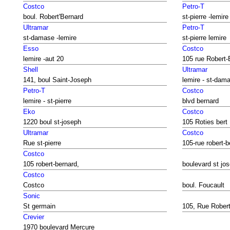
Costco
Petro-T
boul. Robert'Bernard
st-pierre -lemire
Ultramar
Petro-T
st-damase -lemire
st-pierre lemire
Esso
Costco
lemire -aut 20
105 rue Robert-
Shell
Ultramar
141, boul Saint-Joseph
lemire - st-dam
Petro-T
Costco
lemire - st-pierre
blvd bernard
Eko
Costco
1220 boul st-joseph
105 Roties bert
Ultramar
Costco
Rue st-pierre
105-rue robert-b
Costco
105 robert-bernard,
boulevard st jo
Costco
Costco
boul. Foucault
Sonic
St germain
105, Rue Rober
Crevier
1970 boulevard Mercure