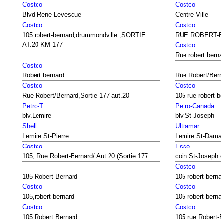
Costco
Costco
Blvd Rene Levesque
Centre-Ville
Costco
Costco
105 robert-bernard,drummondville ,SORTIE
RUE ROBERT-
AT.20 KM 177
Costco
Rue robert bern
Costco
Robert bernard
Rue Robert/Bern
Costco
Costco
Rue Robert/Bernard,Sortie 177 aut.20
105 rue robert b
Petro-T
Petro-Canada
blv.Lemire
blv.St-Joseph
Shell
Ultramar
Lemire St-Pierre
Lemire St-Dam
Costco
Esso
105, Rue Robert-Bernard/ Aut 20 (Sortie 177
coin St-Joseph 
Costco
185 Robert Bernard
105 robert-bern
Costco
Costco
105,robert-bernard
105 robert-bern
Costco
Costco
105 Robert Bernard
105 rue Robert-