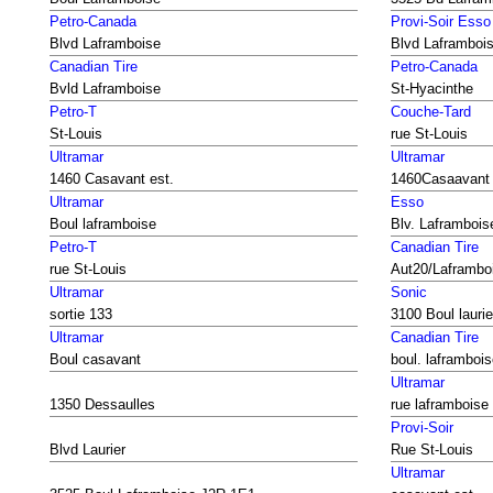
Petro-Canada
Provi-Soir Esso
Blvd Laframboise
Blvd Laframboi
Canadian Tire
Petro-Canada
Bvld Laframboise
St-Hyacinthe
Petro-T
Couche-Tard
St-Louis
rue St-Louis
Ultramar
Ultramar
1460 Casavant est.
1460Casaavant
Ultramar
Esso
Boul laframboise
Blv. Laframbois
Petro-T
Canadian Tire
rue St-Louis
Aut20/Laframbo
Ultramar
Sonic
sortie 133
3100 Boul laurie
Ultramar
Canadian Tire
Boul casavant
boul. laframboi
Ultramar
1350 Dessaulles
rue laframboise
Provi-Soir
Blvd Laurier
Rue St-Louis
Ultramar