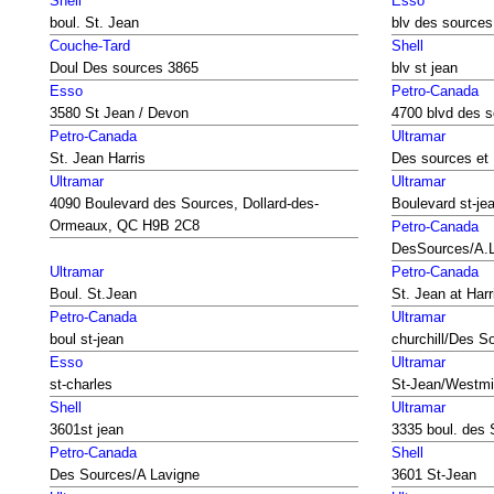
Shell
Esso
boul. St. Jean
blv des sources
Couche-Tard
Shell
Doul Des sources 3865
blv st jean
Esso
Petro-Canada
3580 St Jean / Devon
4700 blvd des 
Petro-Canada
Ultramar
St. Jean Harris
Des sources et
Ultramar
Ultramar
4090 Boulevard des Sources, Dollard-des-
Boulevard st-je
Ormeaux, QC H9B 2C8
Petro-Canada
DesSources/A.
Ultramar
Petro-Canada
Boul. St.Jean
St. Jean at Harr
Petro-Canada
Ultramar
boul st-jean
churchill/Des S
Esso
Ultramar
st-charles
St-Jean/Westmi
Shell
Ultramar
3601st jean
3335 boul. des
Petro-Canada
Shell
Des Sources/A Lavigne
3601 St-Jean