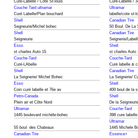
Curé-Labelle / Cote St-louis
Curé-Labelle / 
Couche Tard ultramar
Ultramar
Curé Labelle/Plan bouchard
labelle/cote st-l
Shell
Canadian Tire
Segneurie/Michel bohec
50 Boul. De La 
Shell
Canadian Tire
Seigneurie
Seignerie/Label
Esso
Shell
st charles Auto 15
st charles Auto
Couche-Tard
Couche-Tard
Curé-LAbelle
Curé labelle & c
Shell
Canadian Tire
La Seignerie/ Michel Bohec
La Seignerie/ Cu
Esso
Shell
Coin curé labelle et 76e av
400 boul de la s
Petro-Canada
Shell
Plein air et Côte Nord
De la Seigneuri
Ultramar
Couche-Tard
1445 boulevard michèle-bohec
398 cure labelle
Ultramar
55 boul. des Chateaux
1445 Michele B
Canadian Tire
Essence+