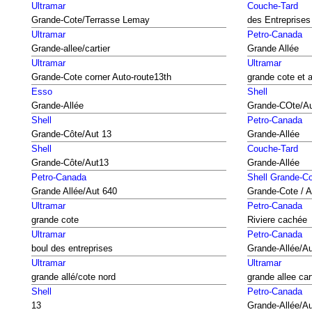
Ultramar
Couche-Tard
Grande-Cote/Terrasse Lemay
des Entreprise
Ultramar
Petro-Canada
Grande-allee/cartier
Grande Allée
Ultramar
Ultramar
Grande-Cote corner Auto-route13th
grande cote et 
Esso
Shell
Grande-Allée
Grande-COte/Au
Shell
Petro-Canada
Grande-Côte/Aut 13
Grande-Allée
Shell
Couche-Tard
Grande-Côte/Aut13
Grande-Allée
Petro-Canada
Shell Grande-C
Grande Allée/Aut 640
Grande-Cote / A
Ultramar
Petro-Canada
grande cote
Riviere cachée
Ultramar
Petro-Canada
boul des entreprises
Grande-Allée/Au
Ultramar
Ultramar
grande allé/cote nord
grande allee car
Shell
Petro-Canada
13
Grande-Allée/Au