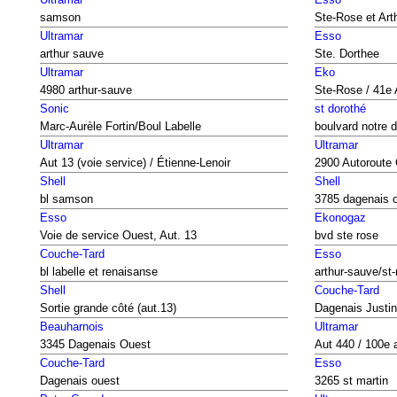
samson
Ste-Rose et Art
Ultramar
Esso
arthur sauve
Ste. Dorthee
Ultramar
Eko
4980 arthur-sauve
Ste-Rose / 41e
Sonic
st dorothé
Marc-Aurèle Fortin/Boul Labelle
boulvard notre
Ultramar
Ultramar
Aut 13 (voie service) / Étienne-Lenoir
2900 Autoroute
Shell
Shell
bl samson
3785 dagenais 
Esso
Ekonogaz
Voie de service Ouest, Aut. 13
bvd ste rose
Couche-Tard
Esso
bl labelle et renaisanse
arthur-sauve/st-
Shell
Couche-Tard
Sortie grande côté (aut.13)
Dagenais Justin
Beauharnois
Ultramar
3345 Dagenais Ouest
Aut 440 / 100e
Couche-Tard
Esso
Dagenais ouest
3265 st martin