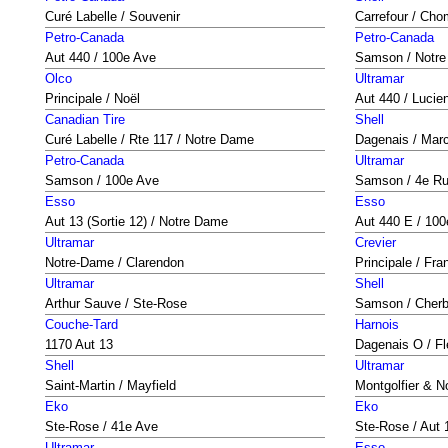
Curé Labelle / Souvenir
Carrefour / Ch
Petro-Canada
Petro-Canada
Aut 440 / 100e Ave
Samson / Notr
Olco
Ultramar
Principale / Noël
Aut 440 / Lucien
Canadian Tire
Shell
Curé Labelle / Rte 117 / Notre Dame
Dagenais / Marce
Petro-Canada
Ultramar
Samson / 100e Ave
Samson / 4e R
Esso
Esso
Aut 13 (Sortie 12) / Notre Dame
Aut 440 E / 100
Ultramar
Crevier
Notre-Dame / Clarendon
Principale / Fran
Ultramar
Shell
Arthur Sauve / Ste-Rose
Samson / Cherb
Couche-Tard
Harnois
1170 Aut 13
Dagenais O / Fl
Shell
Ultramar
Saint-Martin / Mayfield
Montgolfier & 
Eko
Eko
Ste-Rose / 41e Ave
Ste-Rose / Aut 
Ultramar
Esso