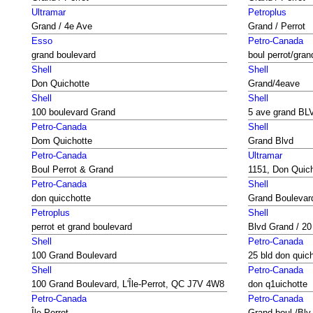
Ultramar
Petroplus
Grand / 4e Ave
Grand / Perrot
Esso
Petro-Canada
grand boulevard
boul perrot/gran
Shell
Shell
Don Quichotte
Grand/4eave
Shell
Shell
100 boulevard Grand
5 ave grand BL
Petro-Canada
Shell
Dom Quichotte
Grand Blvd
Petro-Canada
Ultramar
Boul Perrot & Grand
1151, Don Quic
Petro-Canada
Shell
don quicchotte
Grand Boulevar
Petroplus
Shell
perrot et grand boulevard
Blvd Grand / 20
Shell
Petro-Canada
100 Grand Boulevard
25 bld don quic
Shell
Petro-Canada
100 Grand Boulevard, L'Île-Perrot, QC J7V 4W8
don q1uichotte
Petro-Canada
Petro-Canada
Île Perrot
Grand boul /Blv