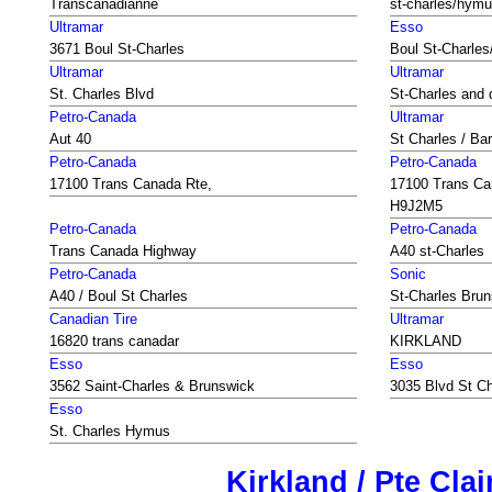
Transcanadianne
st-charles/hym
Ultramar
Esso
3671 Boul St-Charles
Boul St-Charles
Ultramar
Ultramar
St. Charles Blvd
St-Charles and 
Petro-Canada
Ultramar
Aut 40
St Charles / Bar
Petro-Canada
Petro-Canada
17100 Trans Canada Rte,
17100 Trans Ca
H9J2M5
Petro-Canada
Petro-Canada
Trans Canada Highway
A40 st-Charles
Petro-Canada
Sonic
A40 / Boul St Charles
St-Charles Bru
Canadian Tire
Ultramar
16820 trans canadar
KIRKLAND
Esso
Esso
3562 Saint-Charles & Brunswick
3035 Blvd St C
Esso
St. Charles Hymus
Kirkland / Pte Clai