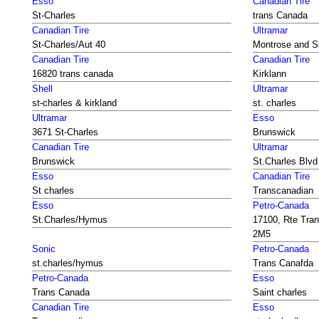
Esso
Canadian Tire
St-Charles
trans Canada
Canadian Tire
Ultramar
St-Charles/Aut 40
Montrose and S
Canadian Tire
Canadian Tire
16820 trans canada
Kirklann
Shell
Ultramar
st-charles & kirkland
st. charles
Ultramar
Esso
3671 St-Charles
Brunswick
Canadian Tire
Ultramar
Brunswick
St.Charles Blvd
Esso
Canadian Tire
St charles
Transcanadian
Esso
Petro-Canada
St.Charles/Hymus
17100, Rte Tra
2M5
Sonic
Petro-Canada
st.charles/hymus
Trans Canafda
Petro-Canada
Esso
Trans Canada
Saint charles
Canadian Tire
Esso