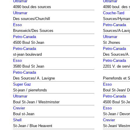
Ultramar
Ultramar
4090 boul.des sources
4090 boul. des 
Ultramar
Couche-Tard
Des sources/Churchill
Sources/Hyman
Esso
Petro-Canada
Brunswick/Des Sources
Sources/A-Lavi
Petro-Canada
Ultramar
4500 Boul St-Jean
St Jhones
Petro-Canada
Petro-Canada
st-jean boulevard
Des Sources/A.
Esso
Petro-Canada
3580 Boul St Jean
2201 V. de serv
Petro-Canada
Des Sources/ A. Lavigne
Pierrefonds et 
Super Gaz
Esso
St-jean / pierrefonds
Boul St-Jean/ 
Ultramar
Petro-Canada
Boul St-Jean / Westminster
4500 Boul St-Je
Crevier
Esso
Boul st-Jean
St-Jean / Devo
Shell
Crevier
St-Jean / Blue Heavent
St-Jean/ Westm