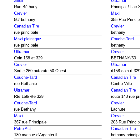
Shell
Ultramar
Rue Béthany
Principal / Lac 
Crevier
Maxi
50/ bethany
355 Rue Princip
Canadian Tire
Crevier
rue principale
bethany
Maxi pleinsgaz
Couche-Tard
rue principale
bethany
Ultramar
Crevier
Coin 158 et 329
BETHANY/50
Crevier
Ultramar
Sortie 260 autorute 50 Ouest
rt158 coin rt 32
Couche-Tard
Canadian Tire
rue Béthanie
Centre-Ville
Ultramar
Canadian Tire
Rte 158/Rte 329
route 148 rue pr
Couche-Tard
Crevier
rue Bethany
Lachute
Maxi
Crevier
367 rue Principale
203 Rue Princip
Petro Act
Canadian Tire
180 avenue d'Argenteuil
bethany principa