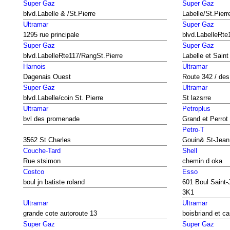
Super Gaz
Super Gaz
blvd.Labelle & /St.Pierre
Labelle/St.Pierr
Ultramar
Super Gaz
1295 rue principale
blvd.LabelleRte
Super Gaz
Super Gaz
blvd.LabelleRte117/RangSt.Pierre
Labelle et Saint
Harnois
Ultramar
Dagenais Ouest
Route 342 / des
Super Gaz
Ultramar
blvd.Labelle/coin St. Pierre
St lazsrre
Ultramar
Petroplus
bvl des promenade
Grand et Perrot
Petro-T
3562 St Charles
Gouin& St-Jean
Couche-Tard
Shell
Rue stsimon
chemin d oka
Costco
Esso
boul jn batiste roland
601 Boul Saint-
3K1
Ultramar
Ultramar
grande cote autoroute 13
boisbriand et car
Super Gaz
Super Gaz