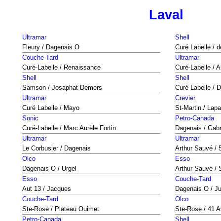
Laval
Ultramar
Shell
Fleury / Dagenais O
Curé Labelle / 
Couche-Tard
Ultramar
Curé-Labelle / Renaissance
Curé-Labelle / A
Shell
Shell
Samson / Josaphat Demers
Curé Labelle / 
Ultramar
Crevier
Curé Labelle / Mayo
St-Martin / Lap
Sonic
Petro-Canada
Curé-Labelle / Marc Aurèle Fortin
Dagenais / Gabr
Ultramar
Ultramar
Le Corbusier / Dagenais
Arthur Sauvé / 
Olco
Esso
Dagenais O / Urgel
Arthur Sauvé / 
Esso
Couche-Tard
Aut 13 / Jacques
Dagenais O / Jus
Couche-Tard
Olco
Ste-Rose / Plateau Ouimet
Ste-Rose / 41 
Petro-Canada
Shell