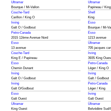
Ultramar
Ultramar
Bourque / Mi-Vallon
Papineau / King
Couche-Tard
Shell
Carillon / King O
King
Irving
Esso
Galt O / Godbout
Bourque / Mi-Va
Petro-Canada
Esso
2015 12ème Avenue Nord
1213 avenue
Esso
Ultramar
13 avenue
705 jacques cart
Couche-Tard
Irving
King E / Papineau
3935 King Oues
Esso
Petro-Canada
Chemin Dunant
Léger / King O
Irving
Irving
Galt O / Godbout
Galt / Godbout
Irving
Petro-Canada
Galt O/Godbout
Léger / King
Esso
Irving
Galt Ouest
Galt Ouest
Ultramar
Ultramar
King Ouest
Belvédère Sud/