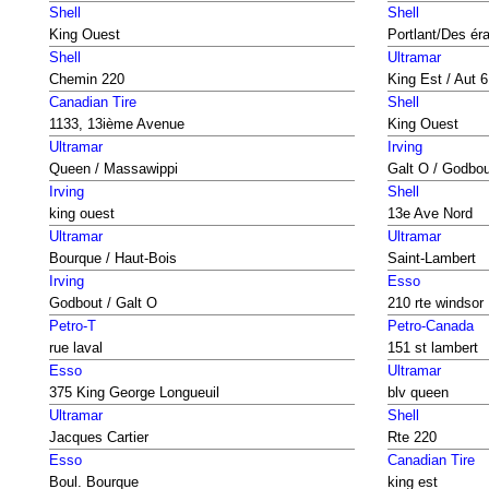
Shell
Shell
King Ouest
Portlant/Des ér
Shell
Ultramar
Chemin 220
King Est / Aut 
Canadian Tire
Shell
1133, 13ième Avenue
King Ouest
Ultramar
Irving
Queen / Massawippi
Galt O / Godbou
Irving
Shell
king ouest
13e Ave Nord
Ultramar
Ultramar
Bourque / Haut-Bois
Saint-Lambert
Irving
Esso
Godbout / Galt O
210 rte windsor
Petro-T
Petro-Canada
rue laval
151 st lambert
Esso
Ultramar
375 King George Longueuil
blv queen
Ultramar
Shell
Jacques Cartier
Rte 220
Esso
Canadian Tire
Boul. Bourque
king est