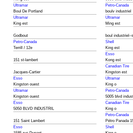
Ultramar
Petro-Canada
Boul De Portland
boulv industriel
Ultramar
Ultramar
King est
Ming est
Godbout
boul industriel--
Petro-Canada
Shell
Terrill / 12e
King est
Esso
151 st-lambert
Kong est
Canadian Tire
Jacques-Cartier
Kingston est
Esso
Ultramar
Kingston ouest
King o
Ultramar
Petro-Canada
Kingston ouest
5005 blvd indust
Esso
Canadian Tire
5050 BLVD INDUSTRIL
King o
Petro-Canada
151 Saint Lambert
Pétro Panada 1
Esso
Shell
1585 rue Dunant
King o