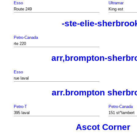
Esso
Ultramar
Route 249
King est
-ste-elie-sherbroo
Petro-Canada
rte 220
arr,brompton-sherbr
Esso
rue laval
arr.brompton sherbr
Petro-T
Petro-Canada
395 laval
151 st^lambert
Ascot Corner