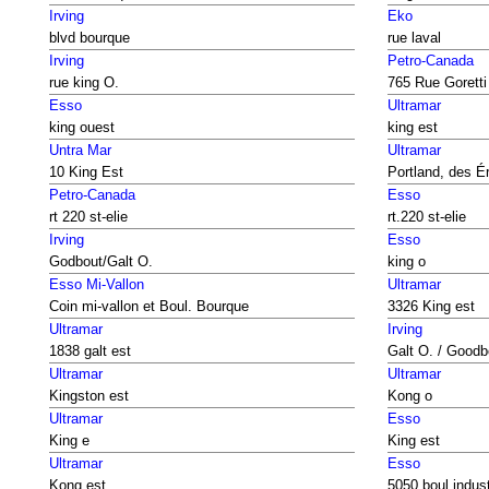
Irving
Eko
blvd bourque
rue laval
Irving
Petro-Canada
rue king O.
765 Rue Goretti
Esso
Ultramar
king ouest
king est
Untra Mar
Ultramar
10 King Est
Portland, des É
Petro-Canada
Esso
rt 220 st-elie
rt.220 st-elie
Irving
Esso
Godbout/Galt O.
king o
Esso Mi-Vallon
Ultramar
Coin mi-vallon et Boul. Bourque
3326 King est
Ultramar
Irving
1838 galt est
Galt O. / Goodb
Ultramar
Ultramar
Kingston est
Kong o
Ultramar
Esso
King e
King est
Ultramar
Esso
Kong est
5050 boul indust