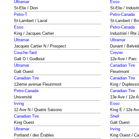
Ultramar
Esso
St-Elie / Dion
St-Elie / Industr
Petro-T
Petro-Canada
St-Lambert / Laval
St-Lambert / Br
Esso
Petro-Canada
King / Jacques Cartier
Industriel / Rte
Ultramar
Ultramar
Jacques Cartier N / Prospect
Dunant / Belvéd
Couche-Tard
Crevier
Galt O / Godbout
12e Ave / Parc
Ultramar
Canadian Tire
Galt Ouest
Fleurimont
Canadian Tire
Canadian Tire
12ième avenue Fleurimont
King / Duplessis
Petro-Canada
Canadian Tire
Université
13e Ave / 12e A
Irving
Esso
12 Ave N / Quatre Saisons
King E / 12e Av
Canadian Tire
Shell
King Ouest
Galt Ouest
Ultramar
Irving
Portland / des Érables
King Ouest / Car