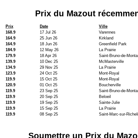
Prix du Mazout récemmen
Prix
Date
Ville
168.9
17 Jul 26
Varennes
164.9
25 Jun 26
Kirkland
164.9
18 Jun 26
Greenfield Park
184.9
12 May 26
La Prairie
179.9
18 Apr 26
Saint-Bruno-de-Montar
139.9
10 Dec 25
McMasterville
134.9
29 Nov 25
La Prairie
123.9
24 Oct 25
Mont-Royal
119.9
15 Oct 25
Mont-Royal
120.9
01 Oct 25
Boucherville
119.9
23 Sep 25
Saint-Bruno-de-Montar
119.9
20 Sep 25
Beloeil
119.9
19 Sep 25
Sainte-Julie
119.9
15 Sep 25
La Prairie
119.9
08 Sep 25
Saint-Marc-sur-Richel
Soumettre un Prix du Mazo