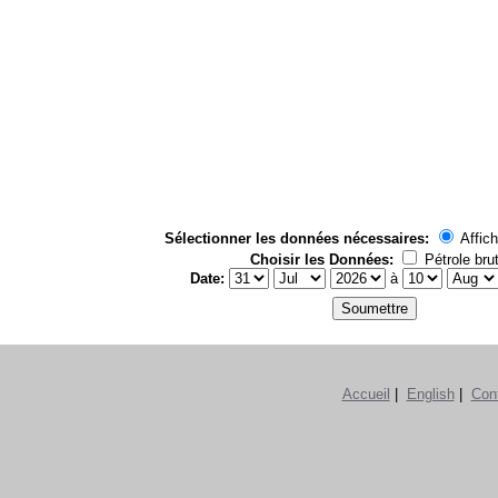
Sélectionner les données nécessaires:
Affich
Choisir les Données:
Pétrole bru
Date:
à
Accueil
|
English
|
Con