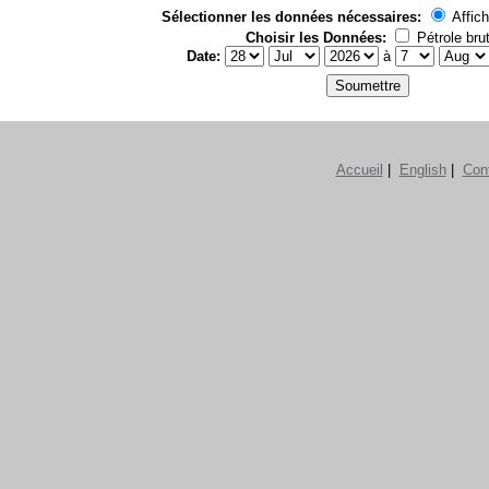
Sélectionner les données nécessaires:
Affich
Choisir les Données:
Pétrole bru
Date:
à
Accueil
|
English
|
Con