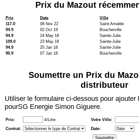
Prix du Mazout récemmen
Prix
Date
Ville
117.0
08 Nov 22
Saint-Amable
94.9
02 Oct 19
Boucherville
94.9
24 May 18
Sainte-Julie
109.0
23 May 18
Sainte-Julie
94.9
25 Jan 18
Sainte-Julie
90.9
07 Jan 18
Boucherville
Soumettre un Prix du Mazo
distributeur
Utiliser le formulaire ci-dessous pour ajouter
pourSG Energie Simon Giguere.
Prix:
¢/Litre
Votre Ville:
Contrat:
Date: