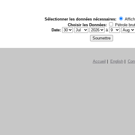
Sélectionner les données nécessaires:
Affich
Choisir les Données:
Pétrole bru
Date:
à
Accueil
|
English
|
Con