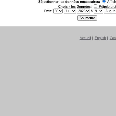
Sélectionner les données nécessaires:
Affich
Choisir les Données:
Pétrole bru
Date:
à
Accueil
|
English
|
Con