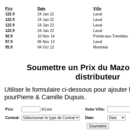
Prix
Date
Ville
122.9
24 Jan 22
Laval
122.9
24 Jan 22
Laval
122.9
24 Jan 22
Laval
122.9
24 Jan 22
Laval
92.9
10 Nov 14
Pointe-aux-Trembles
97.9
06 Nov 13
Laval
95.9
04 Oct 12
Montréal
Soumettre un Prix du Mazo
distributeur
Utiliser le formulaire ci-dessous pour ajouter
pourPierre & Camille Dupuis.
Prix:
¢/Litre
Votre Ville:
Contrat:
Date: