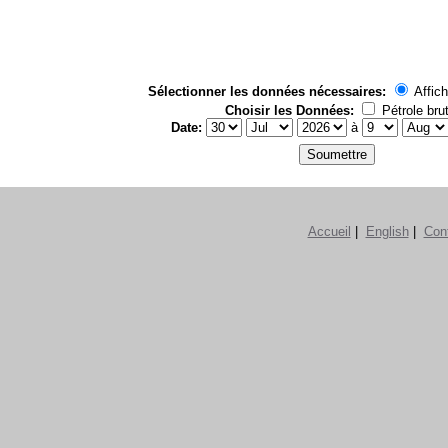
Sélectionner les données nécessaires:
Affich
Choisir les Données:
Pétrole bru
Date:
à
Accueil
|
English
|
Con