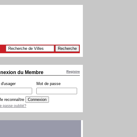
nexion du Membre
Registre
d'usager
Mot de passe
e reconnaître
e passe oublié?