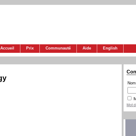
Accueil
Prix
Communauté
Aide
English
Con
gy
Nom 
M
Mot d