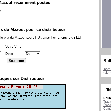
Mazout récemment postés
r
x du Mazout pour ce distributeur
er le prix du Mazout pourBT Ultramar HomEnergy Ltd r Ltd .
Votre Ville:
Date:
Bull
Inscr
(Mont
tiques sur Distributeur
L'I
Rout
Trava
État d
Camér