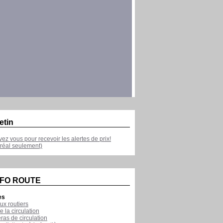
etin
ivez vous pour recevoir les alertes de prix!
réal seulement)
NFO ROUTE
es
ux routiers
e la circulation
as de circulation