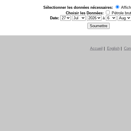
Sélectionner les données nécessaires:
Affich
Choisir les Données:
Pétrole bru
Date:
à
Accueil
|
English
|
Con