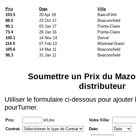
Prix
Date
Ville
103.5
20 Apr 18
Baie-d'Urfé
88.0
23 Oct 17
Beaconsfield
90.1
03 Jan 17
Pointe-Claire
73.4
28 Jan 16
Pointe-Claire
100.1
14 Nov 14
Dorval
114.9
07 Feb 13
Montréal-Ouest
105.6
14 Mar 11
Beaconsfield
98.3
31 Jan 11
Beaconsfield
Soumettre un Prix du Mazo
distributeur
Utiliser le formulaire ci-dessous pour ajouter
pourTurner.
Prix:
¢/Litre
Votre Ville:
Contrat:
Date: