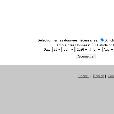
Sélectionner les données nécessaires:
Affich
Choisir les Données:
Pétrole bru
Date:
à
Accueil
|
English
|
Con